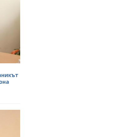
ланикът
иона