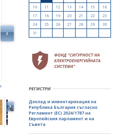
10
11
12
13
14
15
16
17
18
19
20
21
22
23
24
25
26
27
28
29
30
31
а
РЕГИСТРИ
Доклад и инвентаризация на
Република България съгласно
Регламент (ЕС) 2024/1787 на
Европейския парламент и на
Съвета