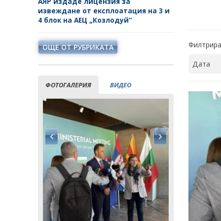
АЯР издаде лицензия за
извеждане от експлоатация на 3 и
4 блок на АЕЦ „Козлодуй“
Филтрира
ОЩЕ ОТ РУБРИКАТА
ФОТОГАЛЕРИЯ
ВИДЕО
ия заяви
Кирил Тем
ектната
водещата 