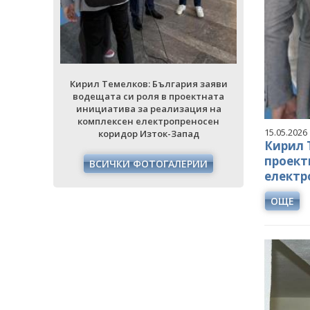
ция на
инициати
еносен
комплек
ад
кори
РИИ
ВСИЧ
Кирил Темелков: България заяви
водещата си роля в проектната
инициатива за реализация на
комплексен електропреносен
15.05.2026
коридор Изток-Запад
Кирил 
проект
ВСИЧКИ ФОТОГАЛЕРИИ
електр
ОЩЕ