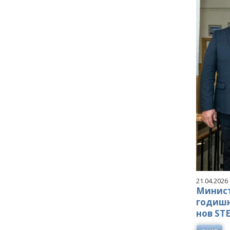
21.04.2026
Минист
годишн
нов ST