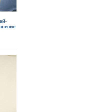
ай-
ранение