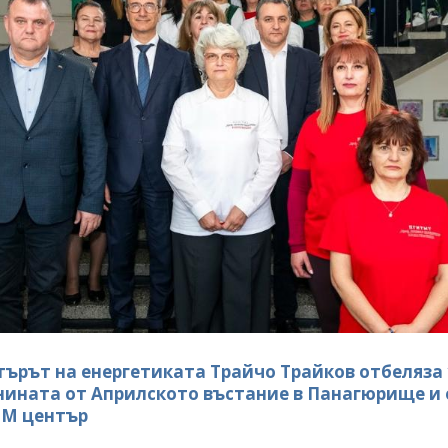
ърът на енергетиката Трайчо Трайков отбеляза 
ината от Априлското въстание в Панагюрище и 
EM център