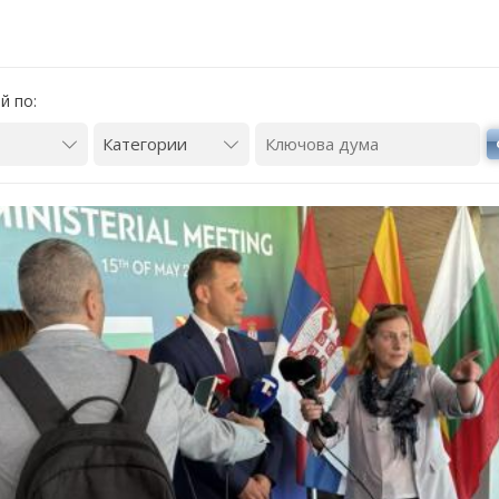
й по:
елков: България заяви
Кирил Темелков: България заяви
си роля в проектната
водещата си роля в проектната