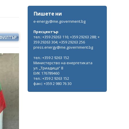
Пишете ни
e-energy@me.government.bg
Пресцентър
тел.: +359 29263 116; +359 29263 288; +
ФИЛТЪР
359 29263 304; +359 29263 256
press.energy@me.government.bg
тел.: +359 2 9263 152
Министерство на енергетиката
ул. „Триадица“ 8
ЕИК 176789460
тел.: +359 2 9263 152
факс: +359 2 980 76 30
Кирил Темелков: България заяви
водещата си роля в проектната