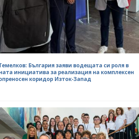
ва за реализация на
инициатива за реализация на
сен електропреносен
комплексен електропреносен
дор Изток-Запад
коридор Изток-Запад
КИ ФОТОГАЛЕРИИ
ВСИЧКИ ФОТОГАЛЕРИИ
Темелков: България заяви водещата си роля в
ната инициатива за реализация на комплексен
опреносен коридор Изток-Запад