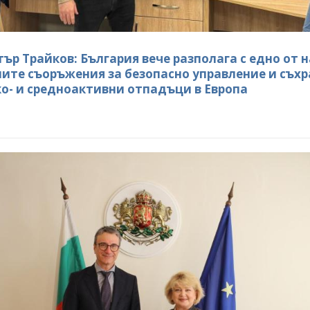
ър Трайков: България вече разполага с едно от н
ите съоръжения за безопасно управление и съх
ко- и средноактивни отпадъци в Европа