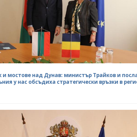
ок и мостове над Дунав: министър Трайков и пос
ъния у нас обсъдиха стратегически връзки в рег