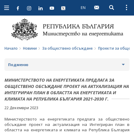
EN
Open searc
Open
Open
navigation
Начало
Новини
За обществено обсъждане
Проекти за общес
Подменю
НОВИНИ
МИНИСТЕРСТВОТО НА ЕНЕРГЕТИКАТА ПРЕДЛАГА ЗА
ОБЩЕСТВЕНО ОБСЪЖДАНЕ ПРОЕКТ НА АКТУАЛИЗАЦИЯ НА
ПРЕДСТОЯЩИ СЪБИТИЯ
ИНТЕГРИРАН ПЛАН В ОБЛАСТТА НА ЕНЕРГЕТИКАТА И
КЛИМАТА НА РЕПУБЛИКА БЪЛГАРИЯ 2021-2030 Г.
ЗА ОБЩЕСТВЕНО ОБСЪЖДАНЕ
22 Декември 2023
ПРОЕКТИ ЗА ОБЩЕСТВЕНО ОБСЪЖДАНЕ
Министерството на енергетиката предлага за обществено
обсъждане проект на актуализация на Интегриран план в
областта на енергетиката и климата на Република България
ЗАВЪРШИЛИ ПРОЦЕДУРИ ЗА ОБЩЕСТВЕНО