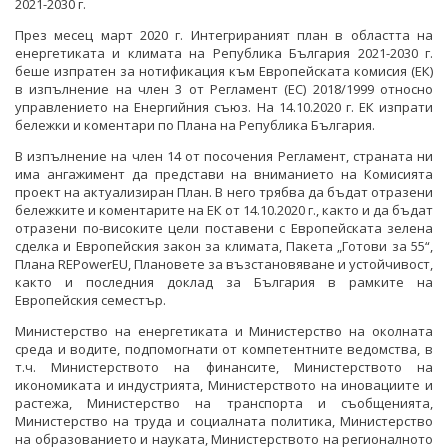
2021-2030 г.
ОБСЪЖДАНЕ
През месец март 2020 г. Интегрираният план в областта на
ИНТЕРВЮТА
енергетиката и климата на Република България 2021-2030 г.
беше изпратен за нотификация към Европейската комисия (ЕК)
ПАРЛАМЕНТАРЕН КОНТРОЛ
в изпълнение на член 3 от Регламент (ЕС) 2018/1999 относно
управлението на Енергийния съюз. На 14.10.2020 г. ЕК изпрати
бележки и коментари по Плана на Република България.
ФОТОГАЛЕРИЯ
В изпълнение на член 14 от посочения Регламент, страната ни
ВИДЕОГАЛЕРИЯ
има ангажимент да представи на вниманието на Комисията
проект на актуализиран План. В него трябва да бъдат отразени
бележките и коментарите на ЕК от 14.10.2020 г., както и да бъдат
отразени по-високите цели поставени с Европейската зелена
сделка и Европейския закон за климата, Пакета „Готови за 55“,
Плана RЕPowerEU, Плановете за възстановяване и устойчивост,
както и последния доклад за България в рамките на
Европейския семестър.
Министерство на енергетиката и Министерство на околната
среда и водите, подпомогнати от компетентните ведомства, в
т.ч. Министерството на финансите, Министерството на
икономиката и индустрията, Министерството на иновациите и
растежа, Министерство на транспорта и съобщенията,
Министерство на труда и социалната политика, Министерство
на образованието и науката, Министерството на регионалното