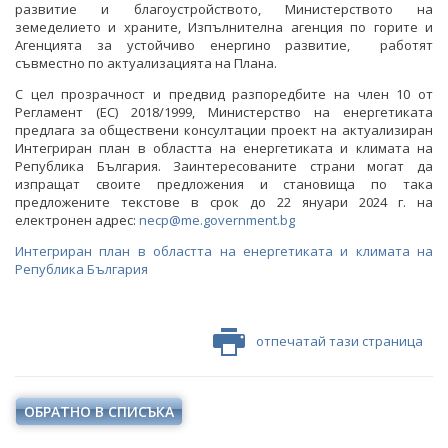
развитие и благоустройството, Министерството на
земеделието и храните, Изпълнителна агенция по горите и
Агенцията за устойчиво енергино развитие, работят
съвместно по актуализацията на Плана.
С цел прозрачност и предвид разпоредбите на член 10 от
Регламент (ЕС) 2018/1999, Министерство на енергетиката
предлага за обществени консултации проект на актуализиран
Интегриран план в областта на енергетиката и климата на
Република България. Заинтересованите страни могат да
изпращат своите предложения и становища по така
предложените текстове в срок до 22 януари 2024 г. на
електронен адрес:
necp@me.government.bg
Интегриран план в областта на енергетиката и климата на
Република България
отпечатай тази страница
ОБРАТНО В СПИСЪКА