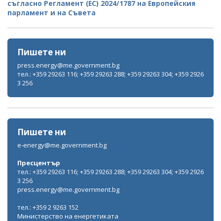
съгласно Регламент (ЕС) 2024/1787 на Европейския
парламент и на Съвета
Пишете ни
press.energy@me.government.bg
тел.: +359 29263 116; +359 29263 288; +359 29263 304; +359 2926
3 256
Пишете ни
e-energy@me.government.bg
Пресцентър
тел.: +359 29263 116; +359 29263 288; +359 29263 304; +359 2926
3 256
press.energy@me.government.bg
тел.: +359 2 9263 152
Министерство на енергетиката