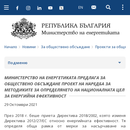
EN
Open searc
Open
Open
navigation
Начало
Новини
За обществено обсъждане
Проекти за общес
Подменю
НОВИНИ
МИНИСТЕРСТВО НА ЕНЕРГЕТИКАТА ПРЕДЛАГА ЗА
ОБЩЕСТВЕНО ОБСЪЖДАНЕ ПРОЕКТ НА НАРЕДБА ЗА
ПРЕДСТОЯЩИ СЪБИТИЯ
МЕТОДИКИТЕ ЗА ОПРЕДЕЛЯНЕТО НА НАЦИОНАЛНАТА ЦЕЛ
ЗА ЕНЕРГИЙНА ЕФЕКТИВНОСТ
ЗА ОБЩЕСТВЕНО ОБСЪЖДАНЕ
29 Октомври 2021
ПРОЕКТИ ЗА ОБЩЕСТВЕНО ОБСЪЖДАНЕ
През 2018 г. беше приета Директива 2018/2002, която изменя
Директива 2012/27/ЕС относно енергийната ефективност. Тя
определя обща рамка от мерки за насърчаване на
ЗАВЪРШИЛИ ПРОЦЕДУРИ ЗА ОБЩЕСТВЕНО