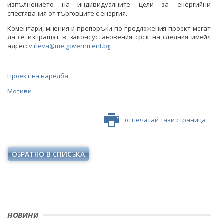
изпълнението на индивидуалните цели за енергийни
спестявания от търговците с енергия.
Коментари, мнения и препоръки по предложения проект могат
да се изпращат в законоустановения срок на следния имейл
адрес:
v.ilieva@me.government.bg
.
Проект на наредба
Мотиви
отпечатай тази страница
ОБРАТНО В СПИСЪКА
НОВИНИ