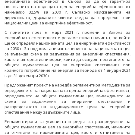
енергийната ефективност в Съюза, за да се гарантира
ОБСЪЖДАНЕ
постигането на водещата цел за енергийна ефективност от
най-малко 32,5% за 2030 г. Съгласно изискванията на
ИНТЕРВЮТА
директивата, държавите членки следва да определят свои
национални цели за енергийна ефективност.
ПАРЛАМЕНТАРЕН КОНТРОЛ
С приетите през м. март 2021 г. промени в Закона за
енергийната ефективност е регламентиран начинът, по който
ФОТОГАЛЕРИЯ
ще се определи националната цел за енергийната ефективност
за 2030 г. За подпомагане изпълнението на националната цел
ВИДЕОГАЛЕРИЯ
се въвежда схема за задължения за енергийни спестявания,
както и алтернативни мерки, които да осигурят постигането на
общата кумулативна цел за енергийни спестявания при
крайното потребление на енергия за периода от 1 януари 2021
г. до 31 декември 2030 г.
Предложеният проект на наредба регламентира методиките за
определянето на националната цел за енергийна ефективност,
определянето на общата кумулативна цел, въвеждането на
схема за задължения за енергийни спестявания и
разпределянето на индивидуалните цели за енергийни
спестявания между задължените лица.
Регламентирани са условията и редът за разпределяне на
общата кумулативна цел за енергийни спестявания, начините
за отчитане на националната цел, както и отчитането на