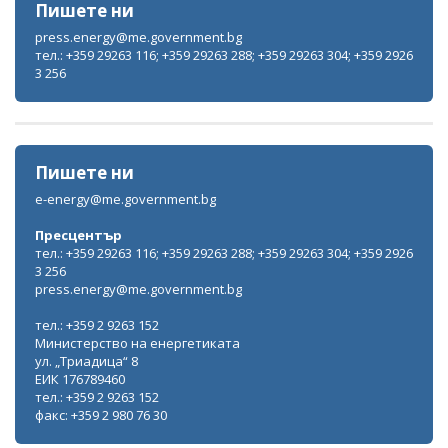
Пишете ни
press.energy@me.government.bg
тел.: +359 29263 116; +359 29263 288; +359 29263 304; +359 2926
3 256
Пишете ни
e-energy@me.government.bg
Пресцентър
тел.: +359 29263 116; +359 29263 288; +359 29263 304; +359 2926
3 256
press.energy@me.government.bg
тел.: +359 2 9263 152
Министерство на енергетиката
ул. „Триадица“ 8
ЕИК 176789460
тел.: +359 2 9263 152
факс: +359 2 980 76 30