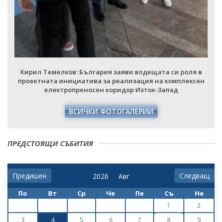
Кирил Темелков: България заяви водещата си роля в
проектната инициатива за реализация на комплексен
електропреносен коридор Изток-Запад
ВСИЧКИ ФОТОГАЛЕРИИ
ПРЕДСТОЯЩИ СЪБИТИЯ
Предишен
Следващ
По
Вт
Ср
Че
Пе
Съ
Не
1
2
3
4
5
6
7
8
9