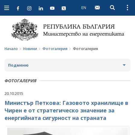
EN
Open searc
Open
Open
navigation
Начало
Новини
Фотогалерия
Фотогалерия
Подменю
НОВИНИ
ФОТОГАЛЕРИЯ
ПРЕДСТОЯЩИ СЪБИТИЯ
20.10.2015
Министър Петкова: Газовото хранилище в
ЗА ОБЩЕСТВЕНО ОБСЪЖДАНЕ
Чирен е от стратегическо значение за
ПРОЕКТИ ЗА ОБЩЕСТВЕНО ОБСЪЖДАНЕ
ИНТЕРВЮТА
енергийната сигурност на страната
ЗАВЪРШИЛИ ПРОЦЕДУРИ ЗА ОБЩЕСТВЕНО
ПАРЛАМЕНТАРЕН КОНТРОЛ
ОБСЪЖДАНЕ