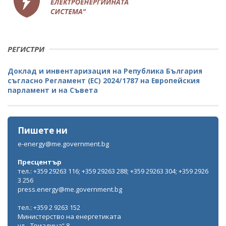
РЕГИСТРИ
Доклад и инвентаризация на Република България
съгласно Регламент (ЕС) 2024/1787 на Европейския
парламент и на Съвета
Пишете ни
e-energy@me.government.bg
Пресцентър
тел.: +359 29263 116; +359 29263 288; +359 29263 304; +359 2926
3 256
press.energy@me.government.bg
тел.: +359 2 9263 152
Министерство на енергетиката
ул. „Триадица“ 8