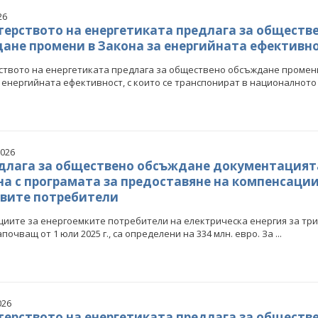
26
ерството на енергетиката предлага за обществ
ане промени в Закона за енергийната ефективн
твото на енергетиката предлага за обществено обсъждане промен
 енергийната ефективност, с които се транспонират в националното з
2026
длага за обществено обсъждане документацият
на с програмата за предоставяне на компенсации
вите потребители
иите за енергоемките потребители на електрическа енергия за тр
почващ от 1 юли 2025 г., са определени на 334 млн. евро. За ...
026
ерството на енергетиката предлага за обществ