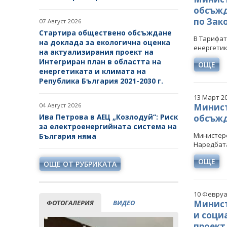
обсъжд
по Зак
07 Август 2026
Стартира обществено обсъждане
В Тарифат
на доклада за екологична оценка
енергетик
на актуализирания проект на
Интегриран план в областта на
ОЩЕ
енергетиката и климата на
Република България 2021-2030 г.
13 Март 2
04 Август 2026
Минист
Ива Петрова в АЕЦ „Козлодуй“: Риск
обсъжд
за електроенергийната система на
Министерс
България няма
Наредбата
ОЩЕ
ОЩЕ ОТ РУБРИКАТА
10 Февруа
ФОТОГАЛЕРИЯ
ВИДЕО
Минист
и соци
проект