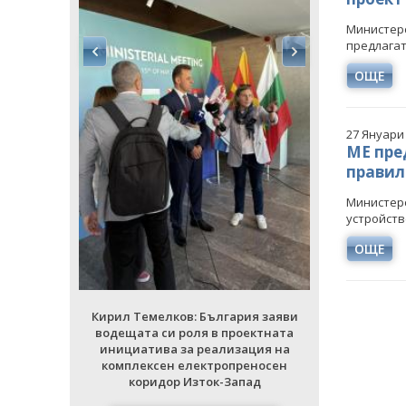
Министерс
предлагат
ОЩЕ
27 Януари
МЕ пре
правил
ия заяви
Кирил Тем
ектната
водещата 
Министерс
ция на
инициати
устройств
еносен
комплек
ад
кори
ОЩЕ
РИИ
ВСИЧ
Кирил Темелков: България заяви
водещата си роля в проектната
инициатива за реализация на
комплексен електропреносен
коридор Изток-Запад