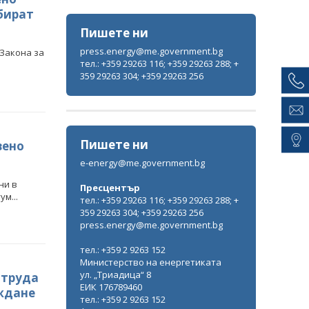
бират
Пишете ни
press.energy@me.government.bg
 Закона за
тел.: +359 29263 116; +359 29263 288; +
359 29263 304; +359 29263 256
Пишете ни
вено
e-energy@me.government.bg
ни в
Пресцентър
м...
тел.: +359 29263 116; +359 29263 288; +
359 29263 304; +359 29263 256
press.energy@me.government.bg
тел.: +359 2 9263 152
Министерство на енергетиката
ул. „Триадица“ 8
 труда
ЕИК 176789460
ждане
тел.: +359 2 9263 152