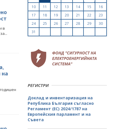
10
11
12
13
14
15
16
ено
17
18
19
20
21
22
23
ост
24
25
26
27
28
29
30
и в
31
а...
а,
 на
РЕГИСТРИ
игодишен
Доклад и инвентаризация на
Република България съгласно
Регламент (ЕС) 2024/1787 на
Европейския парламент и на
Съвета
ено