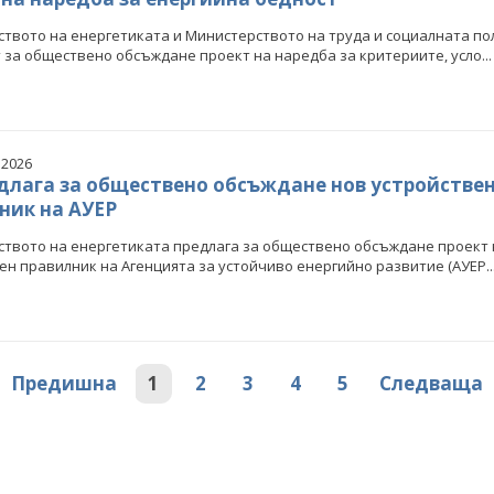
твото на енергетиката и Министерството на труда и социалната по
 за обществено обсъждане проект на наредба за критериите, усло...
 2026
длага за обществено обсъждане нов устройстве
ник на АУЕР
елков: България заяви
Кирил Темелков: България заяви
си роля в проектната
водещата си роля в проектната
твото на енергетиката предлага за обществено обсъждане проект 
ва за реализация на
инициатива за реализация на
ен правилник на Агенцията за устойчиво енергийно развитие (АУЕР..
сен електропреносен
комплексен електропреносен
дор Изток-Запад
коридор Изток-Запад
КИ ФОТОГАЛЕРИИ
ВСИЧКИ ФОТОГАЛЕРИИ
Предишна
1
2
3
4
5
Следваща