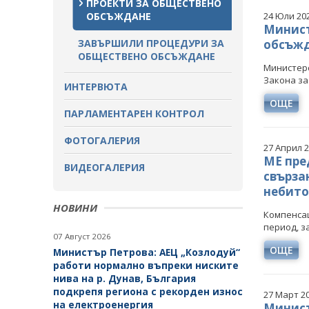
ПРОЕКТИ ЗА ОБЩЕСТВЕНО
ОБСЪЖДАНЕ
24 Юли 20
Минист
ЗАВЪРШИЛИ ПРОЦЕДУРИ ЗА
обсъжд
ОБЩЕСТВЕНО ОБСЪЖДАНЕ
Министерс
Закона за
ИНТЕРВЮТА
ОЩЕ
ПАРЛАМЕНТАРЕН КОНТРОЛ
ФОТОГАЛЕРИЯ
27 Април 
МЕ пре
ВИДЕОГАЛЕРИЯ
свърза
небито
НОВИНИ
Компенсац
период, за
07 Август 2026
ОЩЕ
Министър Петрова: АЕЦ „Козлодуй“
работи нормално въпреки ниските
нива на р. Дунав, България
подкрепя региона с рекорден износ
27 Март 2
на електроенергия
Минист