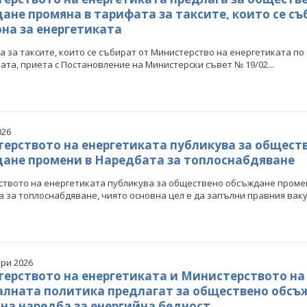
ане промяна в тарифата за таксите, които се съ
она за енергетиката
а за таксите, които се събират от Министерство на енергетиката по
ата, приета с Постановление на Министерски съвет № 19/02...
026
ерството на енергетиката публикува за общест
ане промени в Наредбата за топлоснабдяване
твото на енергетиката публикува за обществено обсъждане проме
 за топлоснабдяване, чиято основна цел е да запълни правния вакуу
ри 2026
ерството на енергетиката и Министерството на
алната политика предлагат за обществено обсъ
 на наредба за енергийна бедност