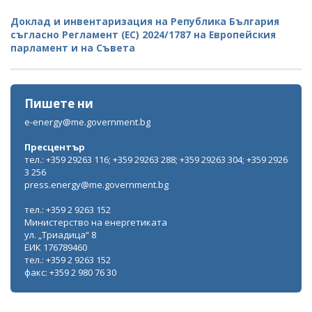
Доклад и инвентаризация на Република България
съгласно Регламент (ЕС) 2024/1787 на Европейския
парламент и на Съвета
Пишете ни
e-energy@me.government.bg
Пресцентър
тел.: +359 29263 116; +359 29263 288; +359 29263 304; +359 2926
3 256
press.energy@me.government.bg
тел.: +359 2 9263 152
Министерство на енергетиката
ул. „Триадица“ 8
ЕИК 176789460
тел.: +359 2 9263 152
факс: +359 2 980 76 30