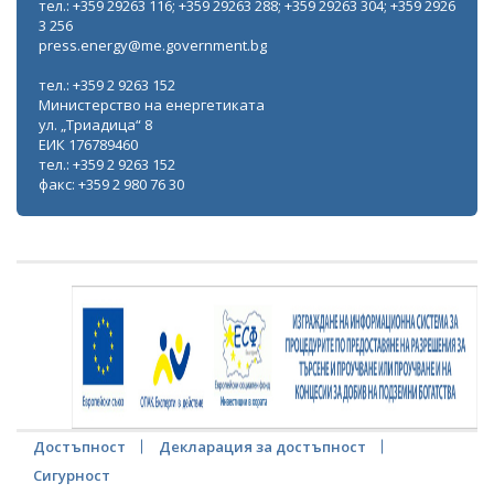
тел.: +359 29263 116; +359 29263 288; +359 29263 304; +359 2926
3 256
press.energy@me.government.bg
тел.: +359 2 9263 152
Министерство на енергетиката
ул. „Триадица“ 8
ЕИК 176789460
тел.: +359 2 9263 152
факс: +359 2 980 76 30
Достъпност
Декларация за достъпност
Сигурност