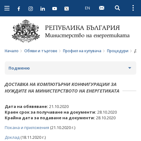
EN
Open searc
Open
Open
navigation
Начало
Обяви и търгове
Профил на купувача
Процедури
Дос
Подменю
ПРОФИЛ НА КУПУВАЧА
ДОСТАВКА НА КОМПЮТЪРНИ КОНФИГУРАЦИИ ЗА
НУЖДИТЕ НА МИНИСТЕРСТВОТО НА ЕНЕРГЕТИКАТА
ВЪТРЕШНИ ПРАВИЛА И ДОКУМЕНТИ
Дата на обявяване:
21.10.2020
ПРОЦЕДУРИ
Краен срок за получаване на документи:
28.10.2020
Крайна дата за подаване на документи:
28.10.2020
СЪБИРАНЕ НА ОФЕРТИ С ОБЯВИ
Покана и приложения
(21.10.2020 г.)
ПАЗАРНИ КОНСУЛТАЦИИ
Доклад
(18.11.2020 г.)