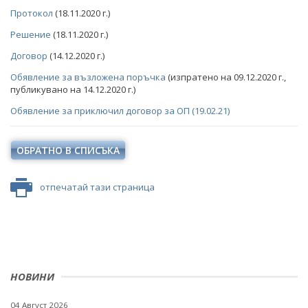
Протокол
(18.11.2020 г.)
СТАНОВИЩА НА АОП
Решение
(18.11.2020 г.)
ОБЯВЛЕНИЯ ЗА ПРЕДВАРИТЕЛНА ИНФОРМАЦИЯ
Договор
(14.12.2020 г.)
ПРОФИЛ НА КУПУВАЧА ДО 15.04.2016 Г.
Обявление за възложена поръчка
(изпратено на 09.12.2020 г.,
публикувано на 14.12.2020 г.)
ВЪТРЕШНИ ПРАВИЛА И ДОКУМЕНТИ
ОБЯВИ И ТЪРГОВЕ
Обявление за приключил договор за ОП (19.02.21)
ПРОЦЕДУРИ
ОБЩЕСТВЕНИ ПОРЪЧКИ ДО 2014 Г.
ТЪРГОВЕ
ОБРАТНО В СПИСЪКА
ПУБЛИЧНИ ПОКАНИ
РАЗПРОДАЖБА НА АКТИВИ
ПОКАНИ
БЮЛЕТИН ПРОДАЖБИ НА СИНДИЦИТЕ
отпечатай тази страница
ОБЯВЛЕНИЯ ЗА ПРЕДВАРИТЕЛНА ИНФОРМАЦИЯ
ОБЯВИ
ПРЕДВАРИТЕЛЕН КОНТРОЛ
ТЪРГОВЕ
СТАНОВИЩА НА АОП ПО ЗАПИТВАНИЯ
ИЗБОР НА ОДИТОРИ
НОВИНИ
ПОКАНИ НА ТЪРГОВСКИ ДРУЖЕСТВА ЗА
ПРЕДОСТАВЯНЕ НА ФИНАНСОВИ УСЛУГИ
04 Август 2026