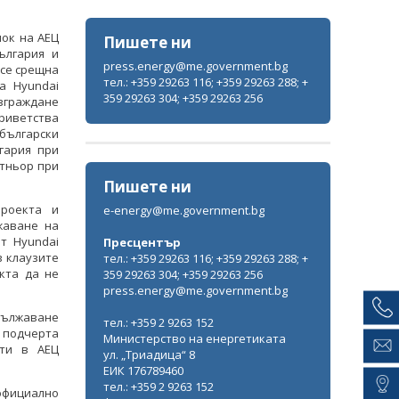
лок на АЕЦ
Пишете ни
ългария и
press.energy@me.government.bg
 се срещна
тел.: +359 29263 116; +359 29263 288; +
а Hyundai
359 29263 304; +359 29263 256
изграждане
риветства
български
гария при
тньор при
Пишете ни
роекта и
e-energy@me.government.bg
жаване на
т Hyundai
Пресцентър
в клаузите
тел.: +359 29263 116; +359 29263 288; +
кта да не
359 29263 304; +359 29263 256
press.energy@me.government.bg
удължаване
тел.: +359 2 9263 152
 подчерта
Министерство на енергетиката
сти в АЕЦ
ул. „Триадица“ 8
ЕИК 176789460
тел.: +359 2 9263 152
официално