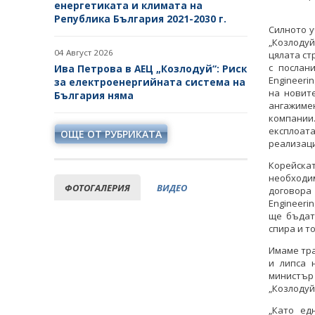
енергетиката и климата на
Република България 2021-2030 г.
Силното у
„Козлоду
04 Август 2026
цялата ст
с послан
Ива Петрова в АЕЦ „Козлодуй“: Риск
Engineeri
за електроенергийната система на
на новит
България няма
ангажиме
компании
експлоат
ОЩЕ ОТ РУБРИКАТА
реализаци
Корейск
необходи
ФОТОГАЛЕРИЯ
ВИДЕО
договора
Engineeri
ще бъдат
спира и т
Имаме тра
и липса 
министър
„Козлодуй
„Като ед