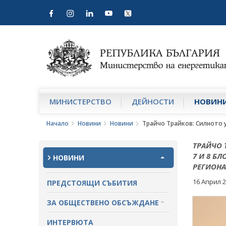
МИНИСТЕРСТВО
ДЕЙНОСТИ
НОВИН
Начало
Новини
Новини
Трайчо Трайков: Силното у
ТРАЙЧО 
7 И 8 Б
НОВИНИ
РЕГИОНА
16 Април 
ПРЕДСТОЯЩИ СЪБИТИЯ
ЗА ОБЩЕСТВЕНО ОБСЪЖДАНЕ
ПРОЕКТИ ЗА ОБЩЕСТВЕНО
ИНТЕРВЮТА