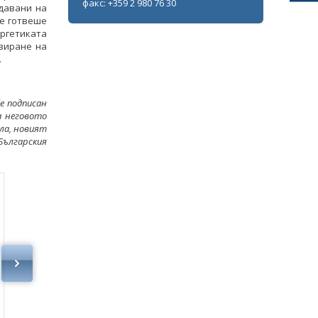
факс: +359 2 980 76 30
давани на
се готвеше
ергетиката
зиране на
.
е подписан
а неговото
ила, новият
ългарския