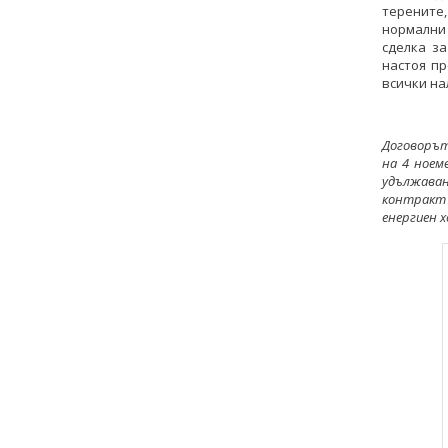
терените
нормални 
сделка за
настоя п
всички на
Договорът
на 4 ноем
удължаване
контракт
енергиен х