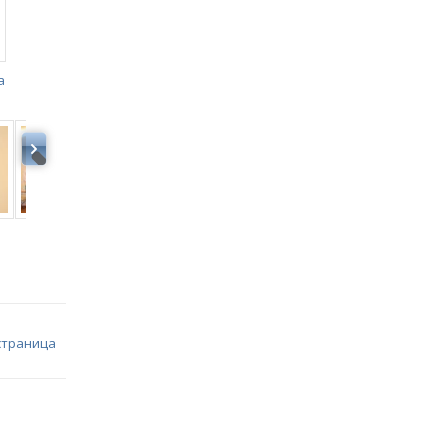
а
страница