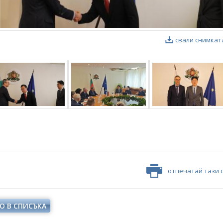
свали снимкат
отпечатай тази 
О В СПИСЪКА