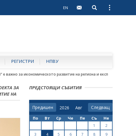
EN
Open search
Open external 
РЕГИСТРИ
НПВУ
й“ е важно за икономическото развитие на региона и експертния потенц
ОЕКТА ЗА
ПРЕДСТОЯЩИ СЪБИТИЯ
ИТИЕ НА
Предишен
Следващ
По
Вт
Ср
Че
Пе
Съ
Не
1
2
3
4
5
6
7
8
9