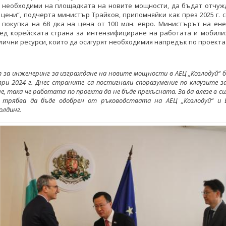
, необходими на площадката на новите мощности, да бъдат отчуж
цени“, подчерта министър Трайков, припомняйки как през 2025 г. 
 покупка на 68 дка на цена от 100 млн. евро. Министърът на ен
ред корейската страна за интензифициране на работата и мобили
лични ресурси, които да осигурят необходимия напредък по проекта
 за инженеринг за изграждане на новите мощности в АЕЦ „Козлодуй“ б
ври 2024 г. Днес страните са постигнали споразумение по клаузите з
, така че работата по проекта да не бъде прекъсната. За да влезе в с
 трябва да бъде одобрен от ръководствата на АЕЦ „Козлодуй“ и Б
олдинг.