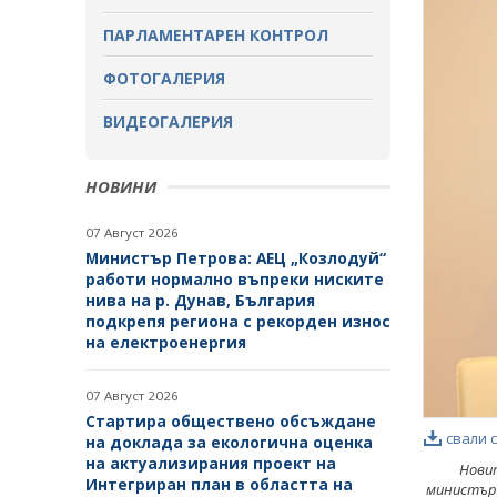
ОБСЪЖДАНЕ
ПАРЛАМЕНТАРЕН КОНТРОЛ
ЗАВЪРШИЛИ ПРОЦЕДУРИ ЗА
ОБЩЕСТВЕНО ОБСЪЖДАНЕ
ФОТОГАЛЕРИЯ
ВИДЕОГАЛЕРИЯ
НОВИНИ
07 Август 2026
Министър Петрова: АЕЦ „Козлодуй“
работи нормално въпреки ниските
нива на р. Дунав, България
подкрепя региона с рекорден износ
на електроенергия
07 Август 2026
Стартира обществено обсъждане
свали 
на доклада за екологична оценка
на актуализирания проект на
Новит
Интегриран план в областта на
министъръ