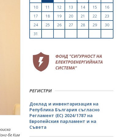
10
11
12
13
14
15
16
17
18
19
20
21
22
23
24
25
26
27
28
29
30
31
РЕГИСТРИ
Доклад и инвентаризация на
Република България съгласно
Регламент (ЕС) 2024/1787 на
Европейския парламент и на
Съвета
поиска
онг-бе Ким