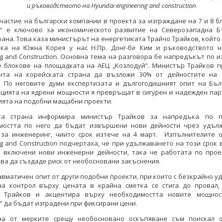
и ръководството на
H
yundai engineering and construction
частие на български компании в проекта за изграждане на 7 и 8 б
й“ е ключово за икономическото развитие на Северозападна Б
рана. Това каза министърът на енергетиката Трайчо Трайков, който
ика на Южна Корея у нас Н.Пр. Донг-бе Ким и ръководството н
ng and Construction. Основна тема на разговора бе напредъкът по 
е блокове на площадката на АЕЦ „Козлодуй“. Министър Трайков п
нта на корейската страна да възложи 30% от дейностите на 
. По неговите думи експертизата и дългогодишният опит на Бъл
ацията на ядрени мощности я превръщат в сигурен и надежден пар
ята на подобни мащабни проекти.
ата страна информира министър Трайков за напредъка по п
мостта по него да бъдат извършени нови дейности чрез удъл
 за инженеринг, чиито срок изтече на 4 март. Изпълнителите о
ng and Construction подчертаха, че при удължаването на този срок 
 включени нови инженерни дейности, така че работата по прое
ова да създаде риск от необосновани закъснения.
вматичен опит от други подобни проекти, при които с безкрайно 
на контрол върху цената в крайна сметка се стига до провал,
 Трайков и акцентира върху необходимостта новите мощно
“ да бъдат изградени при фиксирани цени.
на от мерките срещу необосновано оскъпяване съм поискал 