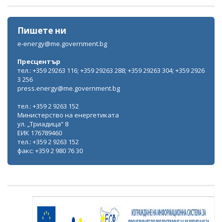
Пишете ни
e-energy@me.government.bg
Пресцентър
тел.: +359 29263 116; +359 29263 288; +359 29263 304; +359 2926
3 256
press.energy@me.government.bg
тел.: +359 2 9263 152
Министерство на енергетиката
ул. „Триадица“ 8
ЕИК 176789460
тел.: +359 2 9263 152
факс: +359 2 980 76 30