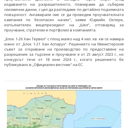
издаването на разрешителното, планираме да съберем
сеизмични данни, с цел да разгледаме по-детайлно подземната
повърхност. Ангажирали сме се да проведем проучвателната
кампания по безопасен начин", заяви Юджийн Окпере,
изпълнителен вицепрезидент на „Шел“, отговарящ за
проучване, стратегии и портфолио в компанията.
„Блок 1-26 Хан Тервел“ с площ малко над 4 хил. кв. км се намира
южно от „Блок 1-21 Хан Аспарух“. Решението на Министерския
съвет за откриване на производство по предоставяне на
разрешение за търсене и проучване е от 25 август 2023 г., но
конкурсът тече от 18 юни 2024 г., когато решението бе
публикувано в „Официален вестник“ на ЕС.