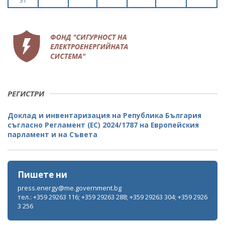
31
РЕГИСТРИ
Доклад и инвентаризация на Република България
съгласно Регламент (ЕС) 2024/1787 на Европейския
парламент и на Съвета
Пишете ни
press.energy@me.government.bg
тел.: +359 29263 116; +359 29263 288; +359 29263 304; +359 2926
3 256