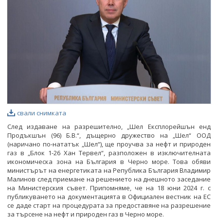
ФОТОГАЛЕРИЯ
ВИДЕОГАЛЕРИЯ
свали снимката
След издаване на разрешително, „Шел Експлорейшън енд
Продъкшън (96) Б.В.“, дъщерно дружество на „Шел“ ООД
(наричано по-нататък „Шел“), ще проучва за нефт и природен
газ в „Блок 1-26 Хан Тервел“, разположен в изключителната
икономическа зона на България в Черно море. Това обяви
министърът на енергетиката на Република България Владимир
Малинов след приемане на решението на днешното заседание
на Министерския съвет. Припомняме, че на 18 юни 2024 г. с
публикуването на документацията в Официален вестник на ЕС
се даде старт на процедурата за предоставяне на разрешение
за търсене на нефт и природен газ в Черно море.