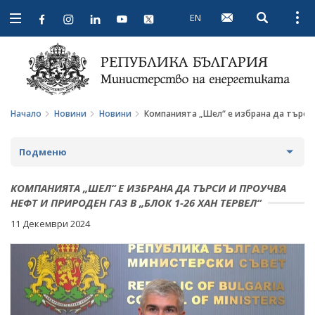
EN
Open searc
Open
Open
navigation
Начало
Новини
Новини
Компанията „Шел“ е избрана да търси и
Подменю
НОВИНИ
КОМПАНИЯТА „ШЕЛ“ Е ИЗБРАНА ДА ТЪРСИ И ПРОУЧВА
НЕФТ И ПРИРОДЕН ГАЗ В „БЛОК 1-26 ХАН ТЕРВЕЛ“
ПРЕДСТОЯЩИ СЪБИТИЯ
11 Декември 2024
ЗА ОБЩЕСТВЕНО ОБСЪЖДАНЕ
ПРОЕКТИ ЗА ОБЩЕСТВЕНО ОБСЪЖДАНЕ
ИНТЕРВЮТА
ЗАВЪРШИЛИ ПРОЦЕДУРИ ЗА ОБЩЕСТВЕНО
ПАРЛАМЕНТАРЕН КОНТРОЛ
ОБСЪЖДАНЕ