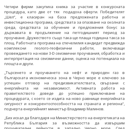
Четири фирми закупиха книжа за участие в конкурсната
процедура, като две от тях подадоха оферти. Победителят
„Шел“, е класиран на база предложената работна и
инвестиционна програма, средствата за опазване на околната
среда, средствата за обучение и предложения бонус за
държавата в продължение на петгодишният период за
проучване. Дружеството също така ще плаща годишна такса за
площ. Работната програма на спечелилия кандидат предвижда
комплексни геолого-геофизични работи, включващи
провеждането на нови 3-D сеизмични проучвания, обработка и
интерпретация на сеизмични данни, оценка на потенциала на
площта и други.
„Търсенето и проучването на нефт и природен газ в
българската икономическа зона в Черно море е ключово за
успешен отговор на предизвикателствата, свързани с
енергийната ни независимост. Активната работа на
правителството доведе до успешно приключване на
процедурата, с което се издига на ново равнище енергийната
сигурност и конкурентоспособността на страната и региона“,
подчерта енергийният министър Владимир Малинов.
„Бих искал да благодаря на Министерството на енергетиката на
Република България за възможността да извършим
проучвателни дейности в западно Черно море. След