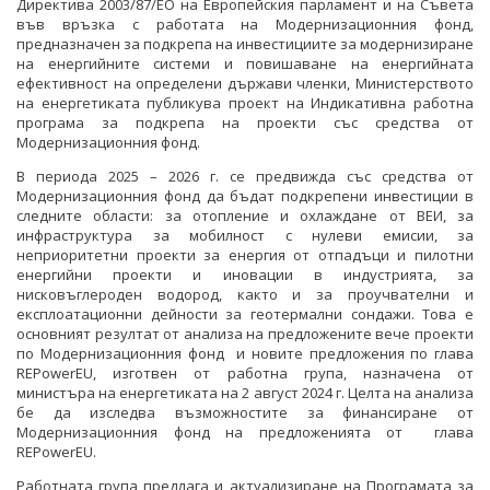
Директива 2003/87/ЕО на Европейския парламент и на Съвета
ОБСЪЖДАНЕ
във връзка с работата на Модернизационния фонд,
предназначен за подкрепа на инвестициите за модернизиране
ИНТЕРВЮТА
на енергийните системи и повишаване на енергийната
ефективност на определени държави членки, Министерството
ПАРЛАМЕНТАРЕН КОНТРОЛ
на енергетиката публикува проект на Индикативна работна
програма за подкрепа на проекти със средства от
ФОТОГАЛЕРИЯ
Модернизационния фонд.
В периода 2025 – 2026 г. се предвижда със средства от
ВИДЕОГАЛЕРИЯ
Модернизационния фонд да бъдат подкрепени инвестиции в
следните области: за отопление и охлаждане от ВЕИ, за
инфраструктура за мобилност с нулеви емисии, за
неприоритетни проекти за енергия от отпадъци и пилотни
енергийни проекти и иновации в индустрията, за
нисковъглероден водород, както и за проучвателни и
експлоатационни дейности за геотермални сондажи. Това е
основният резултат от анализа на предложените вече проекти
по Модернизационния фонд и новите предложения по глава
REPowerEU, изготвен от работна група, назначена от
министъра на енергетиката на 2 август 2024 г. Целта на анализа
бе да изследва възможностите за финансиране от
Модернизационния фонд на предложенията от глава
REPowerEU.
Работната група предлага и актуализиране на Програмата за