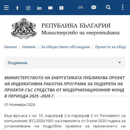
EN
Open searc
Open
Open
navigation
Начало
Новини
За обществено обсъждане
Проекти за общес
Подменю
НОВИНИ
МИНИСТЕРСТВОТО НА ЕНЕРГЕТИКАТА ПУБЛИКУВА ПРОЕКТ
НА ИНДИКАТИВНА РАБОТНА ПРОГРАМА ЗА ПОДКРЕПА НА
ПРЕДСТОЯЩИ СЪБИТИЯ
ПРОЕКТИ СЪС СРЕДСТВА ОТ МОДЕРНИЗАЦИОННИЯ ФОНД
В ПЕРИОДА 2025 -2026 Г.
ЗА ОБЩЕСТВЕНО ОБСЪЖДАНЕ
01 Ноември 2024
ПРОЕКТИ ЗА ОБЩЕСТВЕНО ОБСЪЖДАНЕ
Във връзка с чл. 13, параграф 2 и параграф 5 от Регламент за
изпълнение (ЕС) 2020/1001 на комисията от 9 юли 2020 година за
установяване на подробни правила за прилагането на
ЗАВЪРШИЛИ ПРОЦЕДУРИ ЗА ОБЩЕСТВЕНО