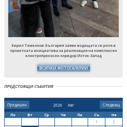
Кирил Темелков: България заяви водещата си роля в
проектната инициатива за реализация на комплексен
електропреносен коридор Изток-Запад
ВСИЧКИ ФОТОГАЛЕРИИ
ПРЕДСТОЯЩИ СЪБИТИЯ
Предишен
Следващ
По
Вт
Ср
Че
Пе
Съ
Не
1
2