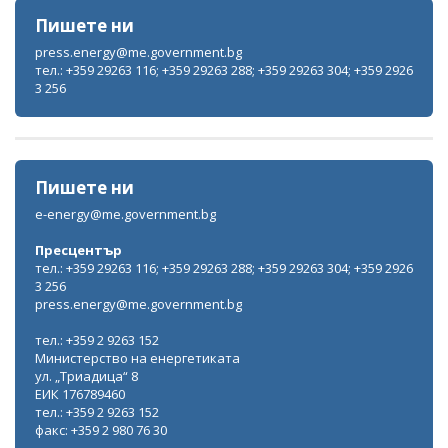
Пишете ни
press.energy@me.government.bg
тел.: +359 29263 116; +359 29263 288; +359 29263 304; +359 2926
3 256
Пишете ни
e-energy@me.government.bg
Пресцентър
тел.: +359 29263 116; +359 29263 288; +359 29263 304; +359 2926
3 256
press.energy@me.government.bg
тел.: +359 2 9263 152
Министерство на енергетиката
ул. „Триадица“ 8
ЕИК 176789460
тел.: +359 2 9263 152
факс: +359 2 980 76 30