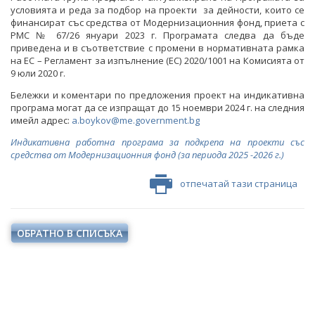
условията и реда за подбор на проекти за дейности, които се
финансират със средства от Модернизационния фонд, приета с
РМС № 67/26 януари 2023 г. Програмата следва да бъде
приведена и в съответствие с промени в нормативната рамка
на ЕС – Регламент за изпълнение (ЕС) 2020/1001 на Комисията от
9 юли 2020 г.
Бележки и коментари по предложения проект на индикативна
програма могат да се изпращат до 15 ноември 2024 г. на следния
имейл адрес:
a.boykov@me.government.bg
Индикативна работна програма за подкрепа на проекти със
средства от Модернизационния фонд
(
за периода 2025 -2026 г.
)
отпечатай тази страница
ОБРАТНО В СПИСЪКА