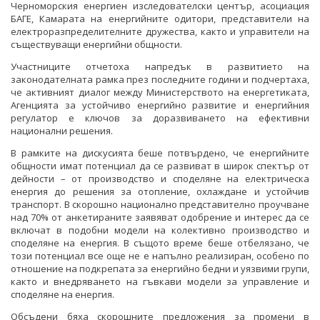
Черноморския енергиен изследователски център, асоциация
БАГЕ, Камарата на енергийните одитори, представители на
електроразпределителните дружества, както и управители на
съществуващи енергийни общности.
Участниците отчетоха напредък в развитието на
законодателната рамка през последните години и подчертаха,
че активният диалог между Министерството на енергетиката,
Агенцията за устойчиво енергийно развитие и енергийния
регулатор е ключов за доразвиването на ефективни
национални решения.
В рамките на дискусията беше потвърдено, че енергийните
общности имат потенциал да се развиват в широк спектър от
дейности – от производство и споделяне на електрическа
енергия до решения за отопление, охлаждане и устойчив
транспорт. В скорошно национално представително проучване
над 70% от анкетираните заявяват одобрение и интерес да се
включат в подобни модели на колективно производство и
споделяне на енергия. В същото време беше отбелязано, че
този потенциал все още не е напълно реализиран, особено по
отношение на подкрепата за енергийно бедни и уязвими групи,
както и внедряването на гъвкави модели за управление и
споделяне на енергия.
Обсъдени бяха скорошните предложения за промени в