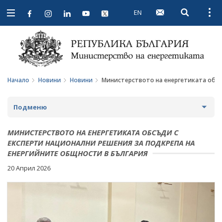
EN
Open searc
Open
Open
navigation
Начало
Новини
Новини
Министерството на енергетиката обсъ
Подменю
НОВИНИ
МИНИСТЕРСТВОТО НА ЕНЕРГЕТИКАТА ОБСЪДИ С
ЕКСПЕРТИ НАЦИОНАЛНИ РЕШЕНИЯ ЗА ПОДКРЕПА НА
ЕНЕРГИЙНИТЕ ОБЩНОСТИ В БЪЛГАРИЯ
ПРЕДСТОЯЩИ СЪБИТИЯ
20 Април 2026
ЗА ОБЩЕСТВЕНО ОБСЪЖДАНЕ
ПРОЕКТИ ЗА ОБЩЕСТВЕНО ОБСЪЖДАНЕ
ИНТЕРВЮТА
ЗАВЪРШИЛИ ПРОЦЕДУРИ ЗА ОБЩЕСТВЕНО
ПАРЛАМЕНТАРЕН КОНТРОЛ
ОБСЪЖДАНЕ