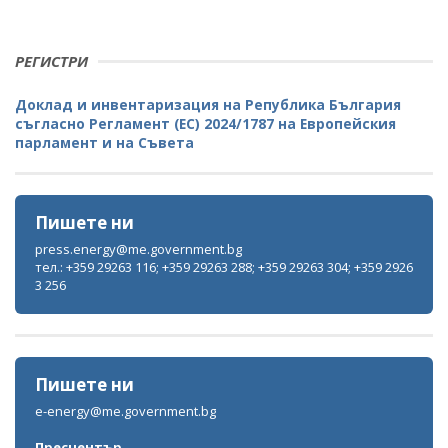
РЕГИСТРИ
Доклад и инвентаризация на Република България
съгласно Регламент (ЕС) 2024/1787 на Европейския
парламент и на Съвета
Пишете ни
press.energy@me.government.bg
тел.: +359 29263 116; +359 29263 288; +359 29263 304; +359 2926
3 256
Пишете ни
e-energy@me.government.bg
Пресцентър