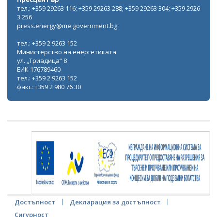
тел.: +359 29263 116; +359 29263 288; +359 29263 304; +359 2926
3 256
press.energy@me.government.bg
тел.: +359 2 9263 152
Министерство на енергетиката
ул. „Триадица“ 8
ЕИК 176789460
тел.: +359 2 9263 152
факс: +359 2 980 76 30
Достъпност
Декларация за достъпност
Сигурност