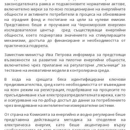
законодателната рамка и подзаконовите нормативни актове,
включително мерки за по-ясно позициониране на енергийните
общности и активните потребители в процеса на обновяване
на сградния фонд и постигане на цели за нулеви емисии.
Представено беше и проучване на Черноморския енергиен
изследователски център сред съществуващи енергийни
общности, което подчертава значението на стимулиращите
механизми, достъпа до финансиране и необходимостта от
практическа подкрепа.
Заместник-министър Ива Петрова информира за предстоящи
възможности за развитие на пилотни енергийни общности,
включително чрез прилагане на регулаторни „пясъчници“ за
тестване на иновативни модели в контролирана среда.
В хода на срещата бяха идентифицирани ключови
предизвикателства, сред които необходимостта от въвеждане
на ясен режим на регистрация, подобряване на процесите по
присъединяване към електроразпределителната мрежа, както
и осигуряване на по-добър достъп до данни за потреблението
чрез внедряване на интелигентни измервателни системи.
От страна на Комисията за енергийно и водно регулиране беше
представена действащата методика за споделяне на
електрическа енергия, като беше акцентирано върху
необходимостта от допълнително развитие на регулаторната