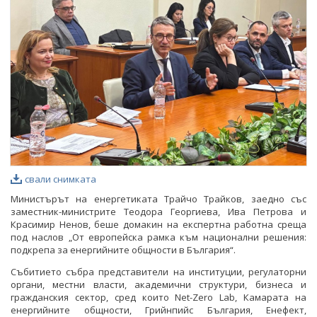
ФОТОГАЛЕРИЯ
ВИДЕОГАЛЕРИЯ
свали снимката
Министърът на енергетиката Трайчо Трайков, заедно със
заместник-министрите Теодора Георгиева, Ива Петрова и
Красимир Ненов, беше домакин на експертна работна среща
под наслов „От европейска рамка към национални решения:
подкрепа за енергийните общности в България“.
Събитието събра представители на институции, регулаторни
органи, местни власти, академични структури, бизнеса и
гражданския сектор, сред които Net-Zero Lab, Камарата на
енергийните общности, Грийнпийс България, Енефект,