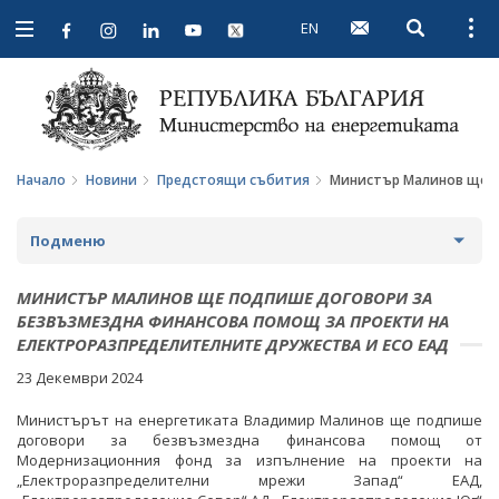
EN
Open searc
Open
Open
navigation
Начало
Новини
Предстоящи събития
Министър Малинов ще п
Подменю
НОВИНИ
МИНИСТЪР МАЛИНОВ ЩЕ ПОДПИШЕ ДОГОВОРИ ЗА
БЕЗВЪЗМЕЗДНА ФИНАНСОВА ПОМОЩ ЗА ПРОЕКТИ НА
ПРЕДСТОЯЩИ СЪБИТИЯ
ЕЛЕКТРОРАЗПРЕДЕЛИТЕЛНИТЕ ДРУЖЕСТВА И ЕСО ЕАД
23 Декември 2024
ЗА ОБЩЕСТВЕНО ОБСЪЖДАНЕ
Министърът на енергетиката Владимир Малинов ще подпише
ПРОЕКТИ ЗА ОБЩЕСТВЕНО ОБСЪЖДАНЕ
ИНТЕРВЮТА
договори за безвъзмездна финансова помощ от
Модернизационния фонд за изпълнение на проекти на
ЗАВЪРШИЛИ ПРОЦЕДУРИ ЗА ОБЩЕСТВЕНО
ПАРЛАМЕНТАРЕН КОНТРОЛ
„Електроразпределителни мрежи Запад“ ЕАД,
ОБСЪЖДАНЕ