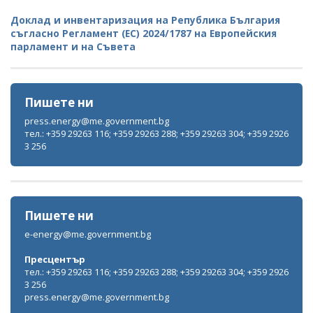
Доклад и инвентаризация на Република България
съгласно Регламент (ЕС) 2024/1787 на Европейския
парламент и на Съвета
Пишете ни
press.energy@me.government.bg
тел.: +359 29263 116; +359 29263 288; +359 29263 304; +359 2926
3 256
Пишете ни
e-energy@me.government.bg
Пресцентър
тел.: +359 29263 116; +359 29263 288; +359 29263 304; +359 2926
3 256
press.energy@me.government.bg