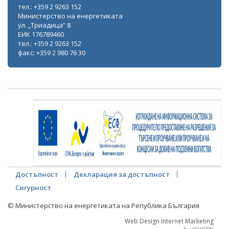
тел.: +359 2 9263 152
Министерство на енергетиката
ул. „Триадица“ 8
ЕИК 176789460
тел.: +359 2 9263 152
факс: +359 2 980 76 30
Достъпност
Декларация за достъпност
Сигурност
© Министерство на енергетиката на Република България
Web Design Internet Marketing