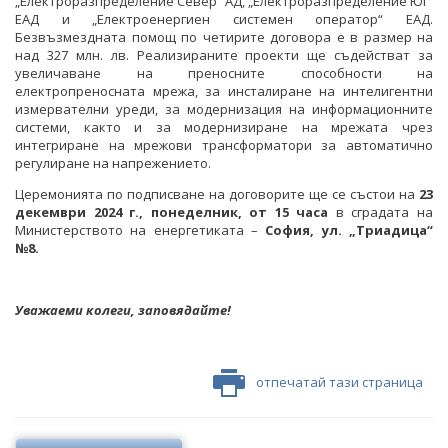
„Електроразпределение Север“ АД, „Електроразпределение Юг“
ЕАД и „Електроенергиен системен оператор“ ЕАД.
ФОТОГАЛЕРИЯ
Безвъзмездната помощ по четирите договора е в размер на
над 327 млн. лв. Реализираните проекти ще съдействат за
ВИДЕОГАЛЕРИЯ
увеличаване на преносните способности на
електропреносната мрежа, за инсталиране на интелигентни
измервателни уреди, за модернизация на информационните
системи, както и за модернизиране на мрежата чрез
интегриране на мрежови трансформатори за автоматично
регулиране на напрежението.
Церемонията по подписване на договорите ще се състои на
23
декември 2024 г., понеделник, от
15
часа
в сградата на
Министерството на енергетиката –
София, ул. „Триадица“
№8.
Уважаеми колеги, заповядайте!
отпечатай тази страница