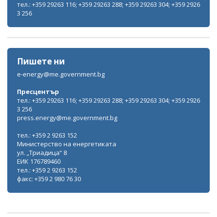
тел.: +359 29263 116; +359 29263 288; +359 29263 304; +359 2926
3 256
Пишете ни
e-energy@me.government.bg
Пресцентър
тел.: +359 29263 116; +359 29263 288; +359 29263 304; +359 2926
3 256
press.energy@me.government.bg
тел.: +359 2 9263 152
Министерство на енергетиката
ул. „Триадица“ 8
ЕИК 176789460
тел.: +359 2 9263 152
факс: +359 2 980 76 30