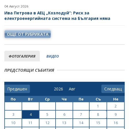
04 Август 2026
Ива Петрова в АЕЦ „Козлодуй“: Риск за
електроенергийната система на България няма
ОЩЕ ОТ РУБРИКАТА
ФОТОГАЛЕРИЯ
ВИДЕО
ПРЕДСТОЯЩИ СЪБИТИЯ
Предишен
Следващ
По
Вт
Ср
Че
Пе
Съ
Не
1
2
3
4
5
6
7
8
9
10
11
12
13
14
15
16