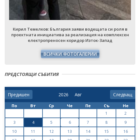
Кирил Темелков: България заяви водещата си роля в
проектната инициатива за реализация на комплексен
електропреносен коридор Изток-Запад
ВСИЧКИ ФОТОГАЛЕРИИ
ПРЕДСТОЯЩИ СЪБИТИЯ
Предишен
Следващ
По
Вт
Ср
Че
Пе
Съ
Не
1
2
3
4
5
6
7
8
9
10
11
12
13
14
15
16