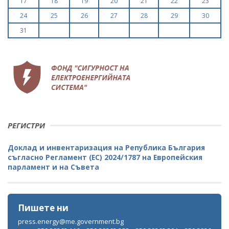
17
18
19
20
21
22
23
24
25
26
27
28
29
30
31
РЕГИСТРИ
Доклад и инвентаризация на Република България
съгласно Регламент (ЕС) 2024/1787 на Европейския
парламент и на Съвета
Пишете ни
press.energy@me.government.bg