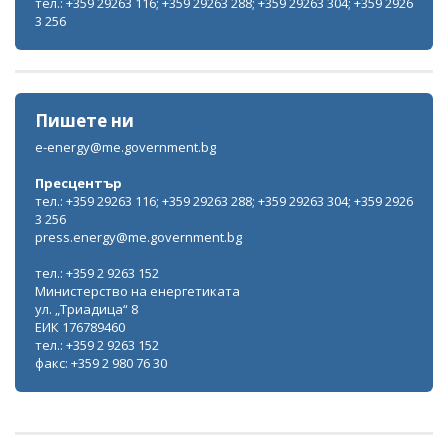
тел.: +359 29263 116; +359 29263 288; +359 29263 304; +359 2926
3 256
Пишете ни
e-energy@me.government.bg
Пресцентър
тел.: +359 29263 116; +359 29263 288; +359 29263 304; +359 2926
3 256
press.energy@me.government.bg
тел.: +359 2 9263 152
Министерство на енергетиката
ул. „Триадица“ 8
ЕИК 176789460
тел.: +359 2 9263 152
факс: +359 2 980 76 30