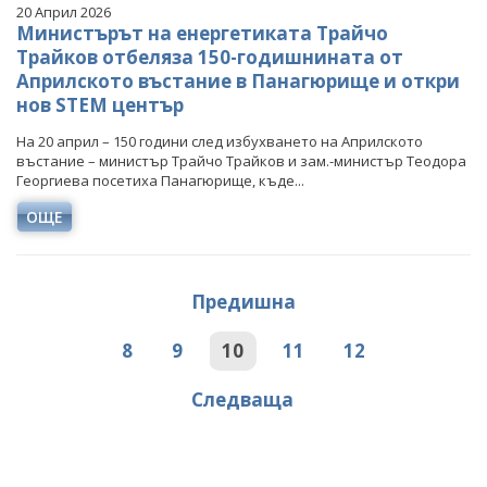
20 Април 2026
Министърът на енергетиката Трайчо
Трайков отбеляза 150-годишнината от
Априлското въстание в Панагюрище и откри
нов STEM център
На 20 април – 150 години след избухването на Априлското
въстание – министър Трайчо Трайков и зам.-министър Теодора
Георгиева посетиха Панагюрище, къде...
ОЩЕ
Предишна
8
9
10
11
12
Следваща