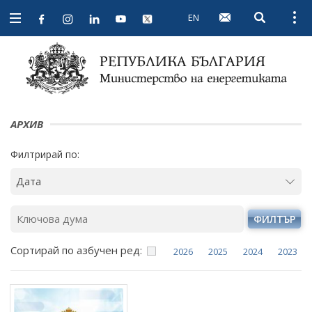
EN
Open searc
Open
Open
navigation
АРХИВ
Филтрирай по:
ФИЛТЪР
Сортирай по азбучен ред:
2026
2025
2024
2023
Януари
Януари
Януари
Януари
Февруари
Февруари
Февруари
Февруари