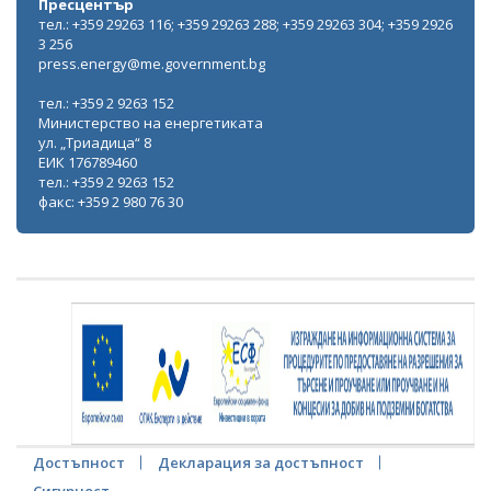
Пресцентър
тел.: +359 29263 116; +359 29263 288; +359 29263 304; +359 2926
3 256
press.energy@me.government.bg
тел.: +359 2 9263 152
Министерство на енергетиката
ул. „Триадица“ 8
ЕИК 176789460
тел.: +359 2 9263 152
факс: +359 2 980 76 30
Достъпност
Декларация за достъпност