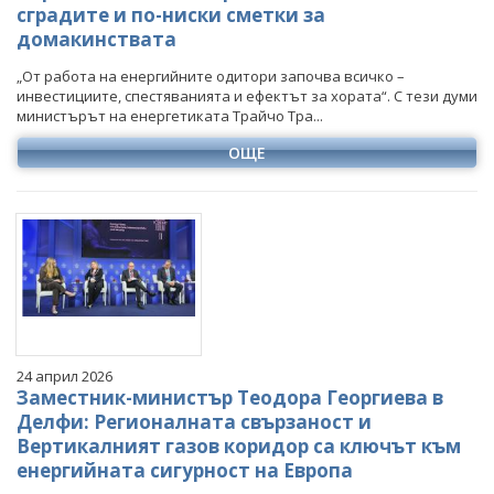
сградите и по-ниски сметки за
домакинствата
„От работа на енергийните одитори започва всичко –
инвестициите, спестяванията и ефектът за хората“. С тези думи
министърът на енергетиката Трайчо Тра...
ОЩЕ
24 април 2026
Заместник-министър Теодора Георгиева в
Делфи: Регионалната свързаност и
Вертикалният газов коридор са ключът към
енергийната сигурност на Европа