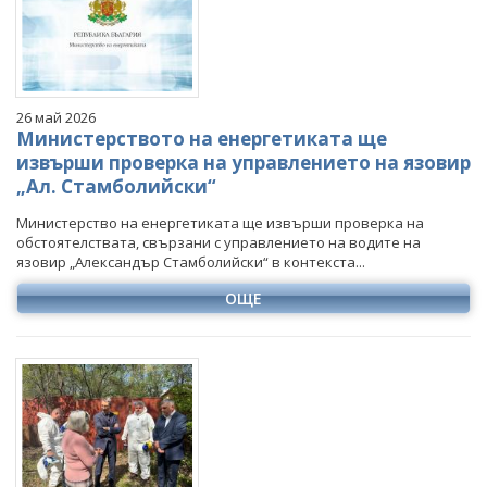
Март
Март
Март
Март
Април
Април
Април
Април
Май
Май
Май
Май
Юни
Юни
Юни
Юни
26 май 2026
Юли
Юли
Юли
Юли
Министерството на енергетиката ще
Август
Август
Август
извърши проверка на управлението на язовир
„Ал. Стамболийски“
Септември
Септември
Септември
Октомври
Октомври
Октомври
Министерство на енергетиката ще извърши проверка на
обстоятелствата, свързани с управлението на водите на
Ноември
Ноември
Ноември
язовир „Александър Стамболийски“ в контекста...
Декември
Декември
Декември
ОЩЕ