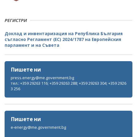
РЕГИСТРИ
Доклад и инвентаризация на Република България
съгласно Регламент (ЕС) 2024/1787 на Европейския
парламент и на Съвета
Пишете ни
press.energy@me.government.bg
тел.: +359 29263 116; +359 29263 288; +359 29263 304; +359 2926
3 256
Пишете ни
e-energy@me.government.bg