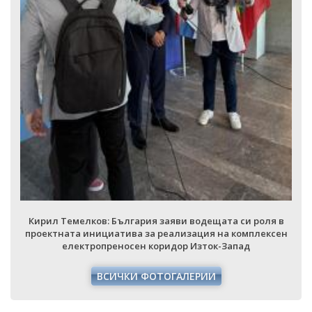
Кирил Темелков: България заяви воде
проектната инициатива за реализация
електропреносен коридор Изто
ВСИЧКИ ФОТОГАЛЕРИ
водещата си роля в
ация на комплексен
Изток-Запад
ЕРИИ