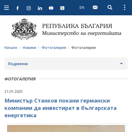
EN
Open searc
Open
Open
navigation
Начало
Новини
Фотогалерия
Фотогалерия
Подменю
НОВИНИ
ФОТОГАЛЕРИЯ
ПРЕДСТОЯЩИ СЪБИТИЯ
21.01.2025
Министър Станков покани германски
ЗА ОБЩЕСТВЕНО ОБСЪЖДАНЕ
компании да инвестират в българската
ПРОЕКТИ ЗА ОБЩЕСТВЕНО ОБСЪЖДАНЕ
ИНТЕРВЮТА
енергетика
ЗАВЪРШИЛИ ПРОЦЕДУРИ ЗА ОБЩЕСТВЕНО
ПАРЛАМЕНТАРЕН КОНТРОЛ
ОБСЪЖДАНЕ