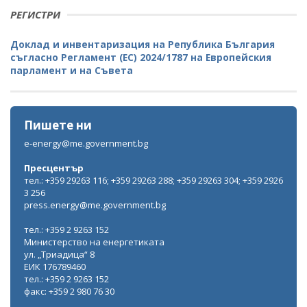
РЕГИСТРИ
Доклад и инвентаризация на Република България
съгласно Регламент (ЕС) 2024/1787 на Европейския
парламент и на Съвета
Пишете ни
e-energy@me.government.bg
Пресцентър
тел.: +359 29263 116; +359 29263 288; +359 29263 304; +359 2926
3 256
press.energy@me.government.bg
тел.: +359 2 9263 152
Министерство на енергетиката
ул. „Триадица“ 8
ЕИК 176789460
тел.: +359 2 9263 152
факс: +359 2 980 76 30