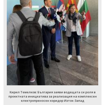
Кири
проек
Кирил Темелков: България заяви водещата си роля в
роектната инициатива за реализация на комплексен
електропреносен коридор Изток-Запад