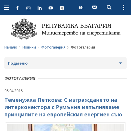
EN
Open searc
Open
Open
navigation
Начало
Новини
Фотогалерия
Фотогалерия
Подменю
НОВИНИ
ФОТОГАЛЕРИЯ
ПРЕДСТОЯЩИ СЪБИТИЯ
06.04.2016
Теменужка Петкова: С изграждането на
ЗА ОБЩЕСТВЕНО ОБСЪЖДАНЕ
интерконектора с Румъния изпълняваме
ПРОЕКТИ ЗА ОБЩЕСТВЕНО ОБСЪЖДАНЕ
ИНТЕРВЮТА
принципите на европейския енергиен съю
ЗАВЪРШИЛИ ПРОЦЕДУРИ ЗА ОБЩЕСТВЕНО
ПАРЛАМЕНТАРЕН КОНТРОЛ
ОБСЪЖДАНЕ