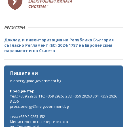
РЕГИСТРИ
Доклад и инвентаризация на Република България
съгласно Регламент (ЕС) 2024/1787 на Европейския
парламент и на Съвета
Пишете ни
e-energy@me.government.bg
Пресцентър
тел.: +359 29263 116; +359 29263 288; +359 29263 304; +359 2926
3 256
press.energy@me.government.bg
тел.: +359 2 9263 152
Министерство на енергетиката
ул. „Триадица“ 8