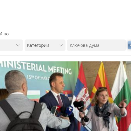
й по:
елков: България заяви
Кирил Темелков: България заяви
си роля в проектната
водещата си роля в проектната