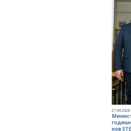
21.04.2026
Минист
годишн
нов ST