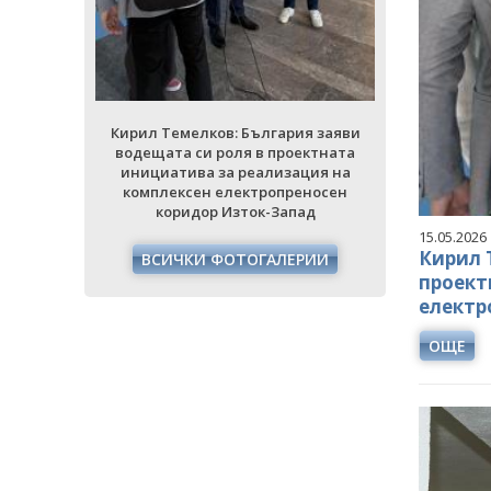
ция на
инициати
еносен
комплек
ад
кори
РИИ
ВСИЧ
Кирил Темелков: България заяви
водещата си роля в проектната
инициатива за реализация на
комплексен електропреносен
коридор Изток-Запад
15.05.2026
Кирил 
ВСИЧКИ ФОТОГАЛЕРИИ
проект
електр
ОЩЕ