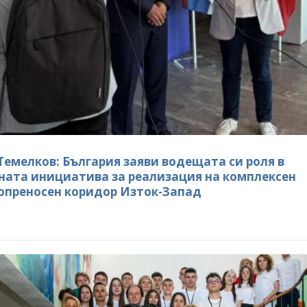
ва за реализация на
инициатива за реализация на
сен електропреносен
комплексен електропреносен
дор Изток-Запад
коридор Изток-Запад
КИ ФОТОГАЛЕРИИ
ВСИЧКИ ФОТОГАЛЕРИИ
Темелков: България заяви водещата си роля в
ната инициатива за реализация на комплексен
опреносен коридор Изток-Запад