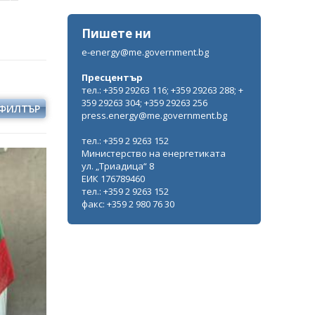
Пишете ни
e-energy@me.government.bg
Пресцентър
тел.: +359 29263 116; +359 29263 288; +
359 29263 304; +359 29263 256
ФИЛТЪР
press.energy@me.government.bg
тел.: +359 2 9263 152
Министерство на енергетиката
ул. „Триадица“ 8
ЕИК 176789460
тел.: +359 2 9263 152
факс: +359 2 980 76 30
Кирил Темелков: България заяви
водещата си роля в проектната