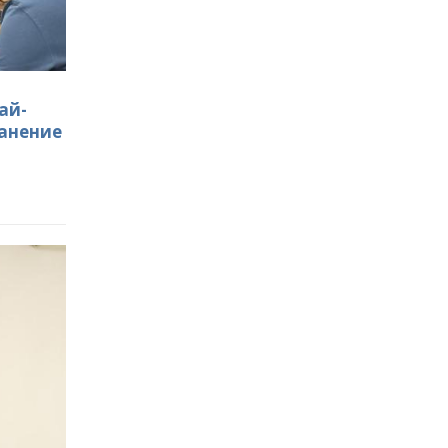
ай-
ранение