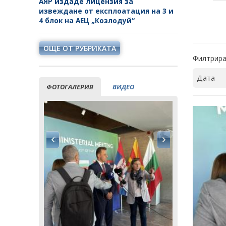
АЯР издаде лицензия за
извеждане от експлоатация на 3 и
4 блок на АЕЦ „Козлодуй“
ОЩЕ ОТ РУБРИКАТА
Филтрира
ФОТОГАЛЕРИЯ
ВИДЕО
ия заяви
Кирил Тем
ектната
водещата 