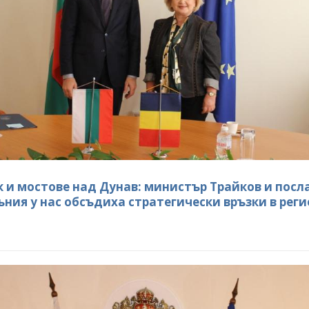
ок и мостове над Дунав: министър Трайков и пос
ъния у нас обсъдиха стратегически връзки в рег