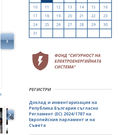
10
11
12
13
14
15
16
17
18
19
20
21
22
23
24
25
26
27
28
29
30
31
Теменужка Петкова на церемония по прокарване 
експлоатационен сондаж Е-72 на хранилището в 
РЕГИСТРИ
а
Доклад и инвентаризация на
Република България съгласно
Регламент (ЕС) 2024/1787 на
Европейския парламент и на
Съвета