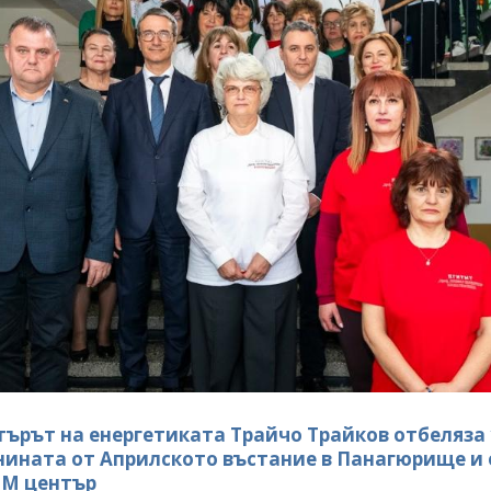
ърът на енергетиката Трайчо Трайков отбеляза 
ината от Априлското въстание в Панагюрище и 
EM център