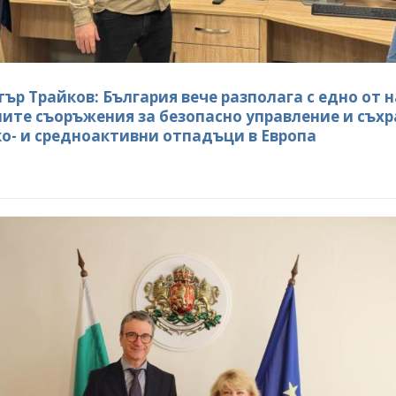
ър Трайков: България вече разполага с едно от н
ите съоръжения за безопасно управление и съх
ко- и средноактивни отпадъци в Европа