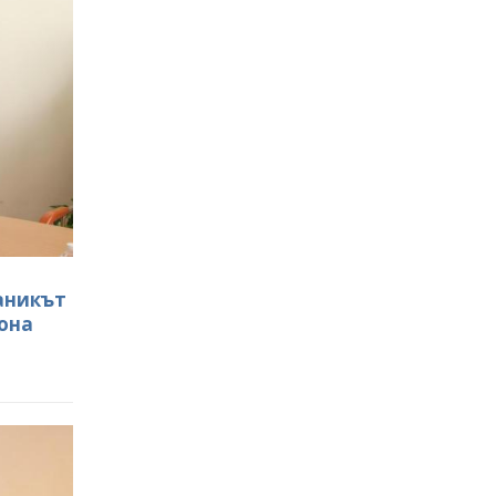
ланикът
иона