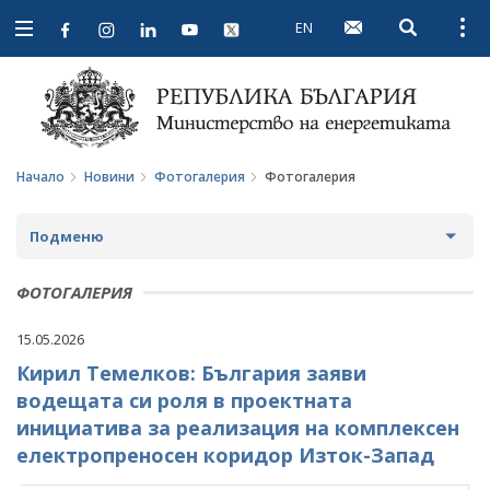
EN
Open searc
Open
Open
navigation
Начало
Новини
Фотогалерия
Фотогалерия
Подменю
НОВИНИ
ФОТОГАЛЕРИЯ
ПРЕДСТОЯЩИ СЪБИТИЯ
15.05.2026
Кирил Темелков: България заяви
ЗА ОБЩЕСТВЕНО ОБСЪЖДАНЕ
водещата си роля в проектната
ПРОЕКТИ ЗА ОБЩЕСТВЕНО ОБСЪЖДАНЕ
ИНТЕРВЮТА
инициатива за реализация на комплексен
електропреносен коридор Изток-Запад
ЗАВЪРШИЛИ ПРОЦЕДУРИ ЗА ОБЩЕСТВЕНО
ПАРЛАМЕНТАРЕН КОНТРОЛ
ОБСЪЖДАНЕ