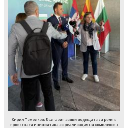
Кирил Темелков
проектната ини
електро
В
лков: България заяви водещата си роля в
 инициатива за реализация на комплексен