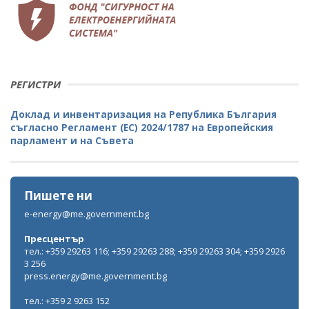
РЕГИСТРИ
Доклад и инвентаризация на Република България
съгласно Регламент (ЕС) 2024/1787 на Европейския
парламент и на Съвета
Пишете ни
e-energy@me.government.bg
Пресцентър
тел.: +359 29263 116; +359 29263 288; +359 29263 304; +359 2926
3 256
press.energy@me.government.bg
тел.: +359 2 9263 152