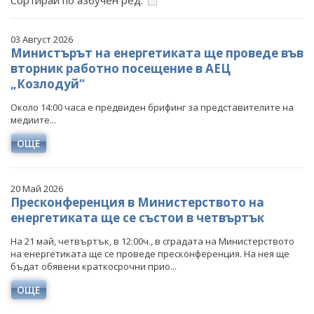
Сортирай по азбучен ред:
ФОТОГАЛЕРИЯ
ВИДЕОГАЛЕРИЯ
03 Август 2026
Министърът на енергетиката ще проведе във
вторник работно посещение в АЕЦ
„Козлодуй“
Около 14:00 часа е предвиден брифинг за представителите на
медиите...
ОЩЕ
20 Май 2026
Пресконференция в Министерството на
енергетиката ще се състои в четвъртък
На 21 май, четвъртък, в 12:00ч., в сградата на Министерството
на енергетиката ще се проведе пресконференция. На нея ще
бъдат обявени краткосрочни прио...
ОЩЕ