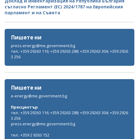
Доклад и инвентаризация на Република България
съгласно Регламент (ЕС) 2024/1787 на Европейския
парламент и на Съвета
Пишете ни
press.energy@me.government.bg
тел.: +359 29263 116; +359 29263 288; +359 29263 304; +359 2926
3 256
Пишете ни
e-energy@me.government.bg
Пресцентър
тел.: +359 29263 116; +359 29263 288; +359 29263 304; +359 2926
3 256
press.energy@me.government.bg
тел.: +359 2 9263 152