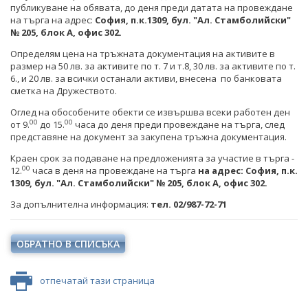
публикуване на обявата, до деня преди датата на провеждане
на търга на адрес:
София,
п.к.1309, бул. "Ал. Стамболийски"
№ 205, блок A, офис 302.
Определям цена на тръжната документация на активите в
размер на 50 лв. за активите по т. 7 и т.8, 30 лв. за активите по т.
6., и 20 лв. за всички останали активи, внесена по банковата
сметка на Дружеството.
Оглед на обособените обекти се извършва всеки работен ден
00
00
от 9.
до 15.
часа до деня преди провеждане на търга, след
представяне на документ за закупена тръжна документация.
Краен срок за подаване на предложенията за участие в търга -
00
12.
часа в деня на провеждане на търга
на адрес: София, п.к.
1309, бул. "Ал. Стамболийски" № 205, блок A, офис 302.
За допълнителна информация:
тел. 02/987-72-71
ОБРАТНО В СПИСЪКА
отпечатай тази страница