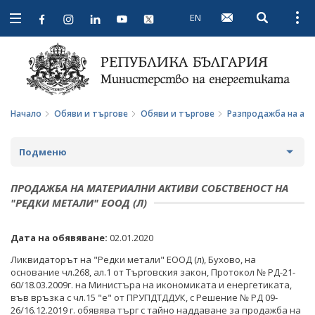
EN
Open searc
Open
Open
navigation
Начало
Обяви и търгове
Обяви и търгове
Разпродажба на ак
Подменю
ПРОФИЛ НА КУПУВАЧА
ПРОДАЖБА НА МАТЕРИАЛНИ АКТИВИ СОБСТВЕНОСТ НА
"РЕДКИ МЕТАЛИ" ЕООД (Л)
ВЪТРЕШНИ ПРАВИЛА И ДОКУМЕНТИ
ПРОФИЛ НА КУПУВАЧА ДО 15.04.2016 Г.
Дата на обявяване:
02.01.2020
ПРОЦЕДУРИ
ВЪТРЕШНИ ПРАВИЛА И ДОКУМЕНТИ
ОБЯВИ И ТЪРГОВЕ
Ликвидаторът на "Редки метали" ЕООД (л), Бухово, на
СЪБИРАНЕ НА ОФЕРТИ С ОБЯВИ
ПРОЦЕДУРИ
ОБЩЕСТВЕНИ ПОРЪЧКИ ДО 2014 Г.
основание чл.268, ал.1 от Търговския закон, Протокол № РД-21-
60/18.03.2009г. на Министъра на икономиката и енергетиката,
ПАЗАРНИ КОНСУЛТАЦИИ
ПУБЛИЧНИ ПОКАНИ
във връзка с чл.15 "е" от ПРУПДТДДУК, с Решение № РД 09-
РАЗПРОДАЖБА НА АКТИВИ
26/16.12.2019 г. обявява търг с тайно наддаване за продажба на