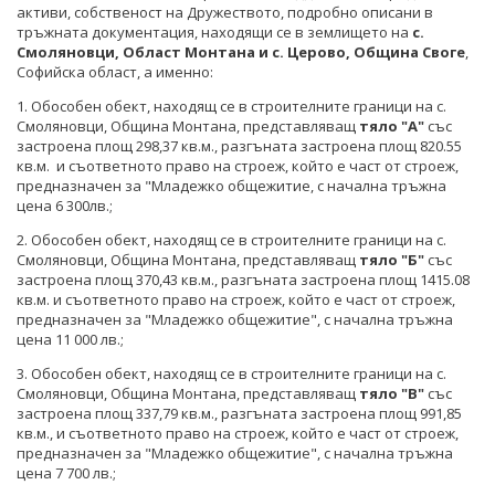
СТАНОВИЩА НА АОП
ПОКАНИ
активи, собственост на Дружеството, подробно описани в
БЮЛЕТИН ПРОДАЖБИ НА СИНДИЦИТЕ
тръжната документация, находящи се в землището на
с.
Смоляновци, Област Монтана
ОБЯВЛЕНИЯ ЗА ПРЕДВАРИТЕЛНА ИНФОРМАЦИЯ
ОБЯВЛЕНИЯ ЗА ПРЕДВАРИТЕЛНА ИНФОРМАЦИЯ
и с. Церово, Община Своге
,
ОБЯВИ
Софийска област, а именно:
ПРЕДВАРИТЕЛЕН КОНТРОЛ
1. Обособен обект, находящ се в строителните граници на с.
ТЪРГОВЕ
Смоляновци, Община Монтана, представляващ
тяло "А"
със
СТАНОВИЩА НА АОП ПО ЗАПИТВАНИЯ
застроена площ 298,37 кв.м., разгъната застроена площ 820.55
ИЗБОР НА ОДИТОРИ
кв.м. и съответното право на строеж, който е част от строеж,
предназначен за "Младежко общежитие, с начална тръжна
ПОКАНИ НА ТЪРГОВСКИ ДРУЖЕСТВА ЗА
цена 6 300лв.;
ПРЕДОСТАВЯНЕ НА ФИНАНСОВИ УСЛУГИ
2. Обособен обект, находящ се в строителните граници на с.
Смоляновци, Община Монтана, представляващ
тяло "Б"
със
ДРУГИ
застроена площ 370,43 кв.м., разгъната застроена площ 1415.08
кв.м. и съответното право на строеж, който е част от строеж,
ТЪРГОВЕ
предназначен за "Младежко общежитие", с начална тръжна
цена 11 000 лв.;
3. Обособен обект, находящ се в строителните граници на с.
Смоляновци, Община Монтана, представляващ
тяло "В"
със
застроена площ 337,79 кв.м., разгъната застроена площ 991,85
кв.м., и съответното право на строеж, който е част от строеж,
предназначен за "Младежко общежитие", с начална тръжна
цена 7 700 лв.;