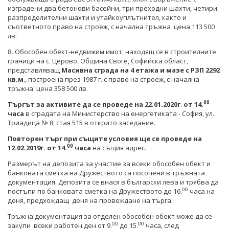
изградени два бетонови басейни, три преходни шахти, четири
разпределителни шахти и утайкоуплътнител, както и
съответното право на строеж, с начална тръжна цена 113 500
лв.
8
.
Обособен обект-недвижим имот, находящ се в строителните
граници на с. Церово, Община Своге, Софийска област,
представляващ
Масивна сграда на 4 етажа и мазе
с РЗП 2292
кв.м
., построена през 1987 г. с право на строеж, с начална
тръжна цена 358 500 лв.
00
Търгът за активите да се проведе
на 22.01.2020г
.
от 1
4
.
часа
в сградата на Министерство на енергетиката - София, ул.
Триадица № 8, стая 515 в открито заседание.
Повторен търг при същите условия ще се проведе на
00
12.02.2019г. от 1
4
.
часа
на същия адрес.
Размерът на депозита за участие за всеки обособен обект и
банковата сметка на Дружеството са посочени в тръжната
документация. Депозита се внася в български лева и трябва да
00
постъпи по банковата сметка на Дружеството до 16.
часа на
деня, предхождащ деня на провеждане на търга.
Тръжна документация за отделен обособен обект може да се
00
00
закупи всеки работен ден от 9.
до 15.
часа, след