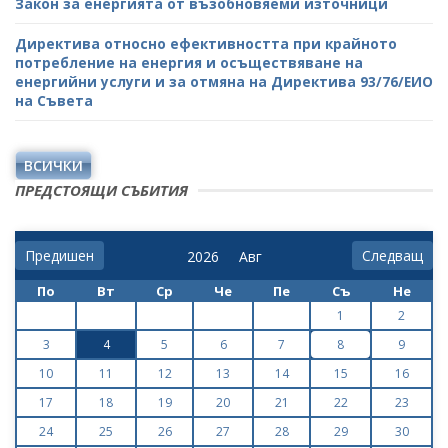
Закон за енергията от възобновяеми източници
Директива относно ефективността при крайното
потребление на енергия и осъществяване на
енергийни услуги и за отмяна на Директива 93/76/ЕИО
на Съвета
ВСИЧКИ
ПРЕДСТОЯЩИ СЪБИТИЯ
Предишен
Следващ
По
Вт
Ср
Че
Пе
Съ
Не
1
2
3
4
5
6
7
8
9
10
11
12
13
14
15
16
17
18
19
20
21
22
23
24
25
26
27
28
29
30