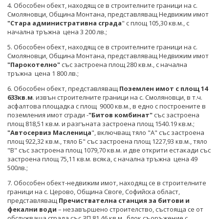
4. Обособен обект, находящ се в строителните граници на с.
Смоляновци, Община Монтана, представляващ Недвижим имот
"Стара административна сграда
" с площ 105,30 кв.м., с
начална тръжна цена 3 200 лв.;
5. Обособен обект, находящ се в строителните граници на с.
Смоляновци, Община Монтана, представляващ Недвижим имот
"Парокотелно"
със застроена площ 280 кв.м., с начална
тръжна цена 1 800 лв.;
6. Обособен обект, представляващ
Поземлен имот
с площ 14
633кв.м
. извън строителните граници на с. Смоляновци, в т.ч.
асфалтова площадка с площ 9000 кв.м., в едно с построените в
поземления имот сгради -
"Битов комбинат"
със застроена
площ 818,51 кв.м. и разгъната застроена площ 1540.19 кв.м.;
"Автосервиз Масленица
", включващ тяло "А" със застроена
площ 922,32 кв.м., тяло Б" със застроена площ 1227,93 кв.м., тяло
"В" със застроена площ 1079,70 кв.м. и две открити естакади със
застроена площ 75,11 кв.м. всяка, с начална тръжна цена 49
500лв.;
7. Обособен обект-недвижим имот, находящ се в строителните
граници на с. Церово, Община Своге, Софийска област,
представляващ
Пречиствателна станция за битови и
фекални води
– незавършено строителство, състояща се от
обслужваща сграда със ЗП 81.46 кв.м., блок съоръжение с