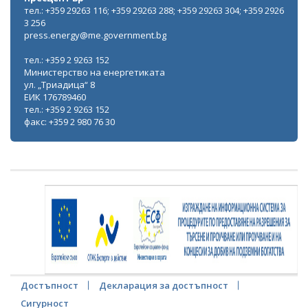
тел.: +359 29263 116; +359 29263 288; +359 29263 304; +359 2926
3 256
press.energy@me.government.bg
тел.: +359 2 9263 152
Министерство на енергетиката
ул. „Триадица“ 8
ЕИК 176789460
тел.: +359 2 9263 152
факс: +359 2 980 76 30
Достъпност
Декларация за достъпност
Сигурност