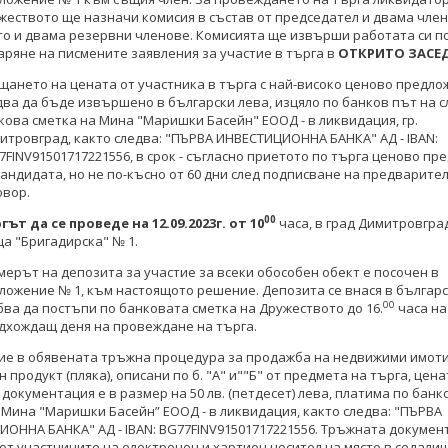
жеството ще назначи комисия в състав от председател и двама член
то и двама резервни членове. Комисията ще извърши работата си п
аряне на писмените заявления за участие в търга в
ОТКРИТО ЗАСЕ
щането на цената от участника в търга с най-високо ценово предл
два да бъде извършено в български лева, изцяло по банков път на 
кова сметка на Мина "Маришки Басейн" ЕООД - в ликвидация, гр.
итровград, както следва: "ПЪРВА ИНВЕСТИЦИОННА БАНКА" АД - IBAN:
7FINV91501717221556, в срок - съгласно приетото по търга ценово п
кандидата, но не по-късно от 60 дни след подписване на предварите
овор.
00
ргът
да се проведе на
12.09.2023г. от 10
часа, в град Димитровград,
ца "Бригадирска" № 1.
мерът на депозита за участие за всеки обособен обект е посочен в
ложение № 1, към настоящото решение. Депозита се внася в българс
00
бва да постъпи по банковата сметка на Дружеството до 16.
часа на
дхождащ деня на провеждане на търга.
ие в обявената тръжна процедура за продажба на недвижими имоти
 продукт (пляка), описани по б. "А" и""Б" от предмета на търга, цена
документация е в размер на 50 лв. (петдесет) лева, платима по банк
 Мина "Маришки Басейн” ЕООД - в ликвидация, както следва: "ПЪРВА
ОННА БАНКА" АД - IBAN: BG77FINV91501717221556. Тръжната докумен
от участниците на електронен и хартиен носител на място в седали