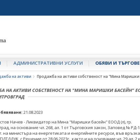
И
АДМИНИСТРАТИВНИ УСЛУГИ
ОБЯВИ И ТЪРГОВЕ
дажба на активи
Продажба на активи собственост на "Мина Маришки 
А НА АКТИВИ СОБСТВЕНОСТ НА "МИНА МАРИШКИ БАСЕЙН" ЕО
ИТРОВГРАД
обявяване:
21.08.2023
стов Начев - Ликвидатор на Мина "Маришки басейн" ЕООД (л), гр.
рад, на основание чл. 268, ал. 1 от Търговския закон, Заповед № РД-1
 г. на министъра на енергетиката и енергийните ресурси, във връзка 
ПДТДДУК, с Решение от 28.06.2023г., както и на основание чл. 29 ал. 2 