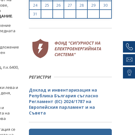
ове,
24
25
26
27
28
29
30
о
31
ДАНИЕ
.
ожение
следната
редложение
лен
 п.к.6400,
РЕГИСТРИ
ки лева и
Доклад и инвентаризация на
 деня,
Република България съгласно
Регламент (ЕС) 2024/1787 на
Европейския парламент и на
 и
Съвета
та на
ова
тация се
щето на