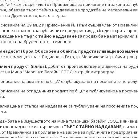
е № 1 към същия член от Правилника за прилагане на закона за пу
ия, обявява търг с тайно наддаване за продажба на материални ак
ст на Дружеството, както следва:
основание чл. 29 ал. 2 и Приложение № 1 към същия член от Правилни
лагане на закона за публичните предприятия, да бъде открита проц
веждане на
търг с тайно наддаване
за продажба на материални а
ственост на Дружеството, а именно:
семнадесет) броя Обособени обекти, представляващи поземле
се в землищата на с. Радиево, с. Гита, гр. Меричлери и гр. Димитровг
ъчен продукт (пляка),
добит от производствената дейност на рудн
ст на Мина "Маришки басейн" ЕООД (л.) гр. Димитровград.
описание на имотите по б. „А“ е публикувано на посочените по-долу
описание на отпадъчния продукт по б. „Б“ е публикувано на посочен
си.
ална цена и стъпка на наддаване са публикувани на посочените по-
еси.
дажбата на имуществото на Мина "Маришки басейн" ЕООД в ликвида
итровград ще се извърши чрез
ТЪРГ С ТАЙНО НАДДАВАНЕ
, съгласн
 2 от Правилника за прилагане на закона за публичните предприятия
ложение № 1 към същия член. За провеждането на търга ликвидато