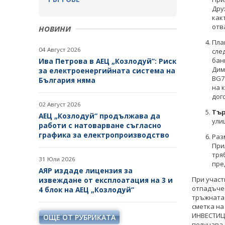
Дру
как
отв
НОВИНИ
Пла
04 Август 2026
сле
бан
Ива Петрова в АЕЦ „Козлодуй“: Риск
Дим
за електроенергийната система на
BG7
България няма
на 
дог
02 Август 2026
Тъ
АЕЦ „Козлодуй“ продължава да
ули
работи с натоварване съгласно
графика за електропроизводство
Раз
При
тря
31 Юли 2026
пре
АЯР издаде лицензия за
При участ
извеждане от експлоатация на 3 и
отпадъчен
4 блок на АЕЦ „Козлодуй“
тръжната 
сметка на
ИНВЕСТИЦИ
ОЩЕ ОТ РУБРИКАТА
получава 