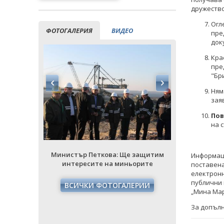
дружество
Огл
ФОТОГАЛЕРИЯ
ВИДЕО
пре
док
Кра
пре
"Бр
Ням
зая
Пов
на 
Министър Петкова: Ще защитим
Министър
Информаци
интересите на миньорите
интере
поставена
електронн
публични 
ВСИЧКИ ФОТОГАЛЕРИИ
ВСИЧ
„Мина Мар
За допъл