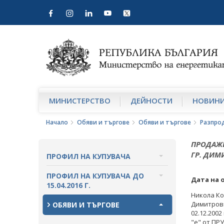
МИНИСТЕРСТВО
ДЕЙНОСТИ
НОВИН
Начало
Обяви и търгове
Обяви и търгове
Разпро
ПРОДАЖБ
ГР. ДИМ
ПРОФИЛ НА КУПУВАЧА
ВЪТРЕШНИ ПРАВИЛА И
ПРОФИЛ НА КУПУВАЧА ДО
Дата на 
ДОКУМЕНТИ
15.04.2016 Г.
Никола Ко
ПРОЦЕДУРИ
ВЪТРЕШНИ ПРАВИЛА И
Димитровг
ОБЯВИ И ТЪРГОВЕ
ДОКУМЕНТИ
02.12.2002
"е" от ПРУ
СЪБИРАНЕ НА ОФЕРТИ С ОБЯВИ