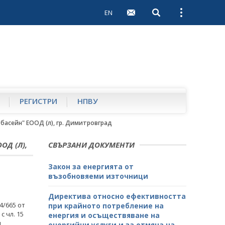
EN
Open search
Open external 
РЕГИСТРИ
НПВУ
басейн" ЕООД (л), гр. Димитровград
ОД (Л),
СВЪРЗАНИ ДОКУМЕНТИ
Закон за енергията от
възобновяеми източници
Директива относно ефективността
4/665 от
при крайното потребление на
с чл. 15
енергия и осъществяване на
и
енергийни услуги и за отмяна на