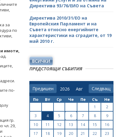
бличните
Директива 93/76/ЕИО на Съвета
тиви,
Директива 2010/31/ЕО на
Европейския Парламент и на
ка за
Съвета относно енергийните
едура по
характеристики на сградите, от 19
ктиви,
май 2010 г.
ни имоти,
рад.
ВСИЧКИ
иците,
ПРЕДСТОЯЩИ СЪБИТИЯ
 адреси.
Предишен
Следващ
ите по-
По
Вт
Ср
Че
Пе
Съ
Не
долу
1
2
3
4
5
6
7
8
9
ция гр.
10
11
12
13
14
15
16
о чл. 29,
 и
17
18
19
20
21
22
23
рът на