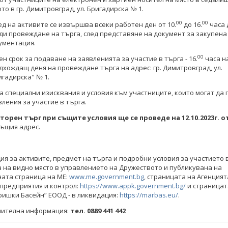
то в гр. Димитровград, ул. Бригадирска № 1.
00
00
ед на активите се извършва всеки работен ден от 10.
до 16.
часа 
ди провеждане на търга, след представяне на документ за закупен
ументация.
00
ен срок за подаване на заявленията за участие в търга - 16.
часа на
дхождащ деня на провеждане търга на адрес: гр. Димитровград, ул.
игадирска" № 1.
а специални изисквания и условия към участниците, които могат да
вления за участие в търга.
торен търг
при същите условия ще се проведе
на
12.10.2023
г.
от
същия адрес.
 Петкова: Ще защитим
Министър Петкова: Ще защитим
я за активите, предмет на търга и подробни условия за участието в
сите на миньорите
интересите на миньорите
 на видно място в управлението на Дружеството и публикувана на
ата страница на МЕ:
www.mе.government.bg
, страницата на Агенцият
предприятия и контрол:
https://www.appk.government.bg/
и страницат
КИ ФОТОГАЛЕРИИ
ВСИЧКИ ФОТОГАЛЕРИИ
ишки Басейн” ЕООД - в ликвидация:
https://marbas.eu/
.
нителна информация:
тел.
0889 441 442