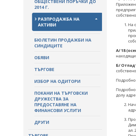
ОБЩЕСТВЕНИ ПОРЪЧКИ ДО
Приложени
ПРОЦЕДУРИ
2014 Г.
предприят
ПАЗАРНИ КОНСУЛТАЦИИ
собствено
ПУБЛИЧНИ ПОКАНИ
РАЗПРОДАЖБА НА
СТАНОВИЩА НА АОП
АКТИВИ
На 
ПОКАНИ
при
ОБЯВЛЕНИЯ ЗА ПРЕДВАРИТЕЛНА
про
БЮЛЕТИН ПРОДАЖБИ НА
ИНФОРМАЦИЯ
ОБЯВЛЕНИЯ ЗА ПРЕДВАРИТЕЛНА
соб
СИНДИЦИТЕ
ИНФОРМАЦИЯ
А/ 18 (о
находящи 
ОБЯВИ
ПРЕДВАРИТЕЛЕН КОНТРОЛ
Б/ Отпад
ТЪРГОВЕ
СТАНОВИЩА НА АОП ПО
собствено
ЗАПИТВАНИЯ
Подробно 
ИЗБОР НА ОДИТОРИ
Подробно 
ПОКАНИ НА ТЪРГОВСКИ
долу адре
ДРУЖЕСТВА ЗА
ПРЕДОСТАВЯНЕ НА
Нач
адр
ФИНАНСОВИ УСЛУГИ
Про
ДРУГИ
Дим
ал.
ТЪРГОВЕ
При