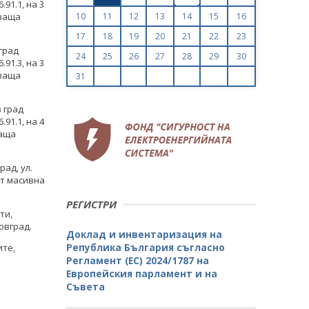
91.1, на 3
яваща
10
11
12
13
14
15
16
17
18
19
20
21
22
23
град
24
25
26
27
28
29
30
91.3, на 3
яваща
31
 град
91.1, на 4
ваща
ад, ул.
от масивна
РЕГИСТРИ
ти,
овград.
Доклад и инвентаризация на
Република България съгласно
ите,
Регламент (ЕС) 2024/1787 на
Европейския парламент и на
Съвета