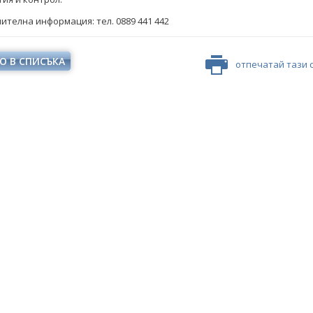
ителна информация: тел. 0889 441 442
О В СПИСЪКА
отпечатай тази 
елков: България заяви
Кирил Темелков: България заяви
си роля в проектната
водещата си роля в проектната
ва за реализация на
инициатива за реализация на