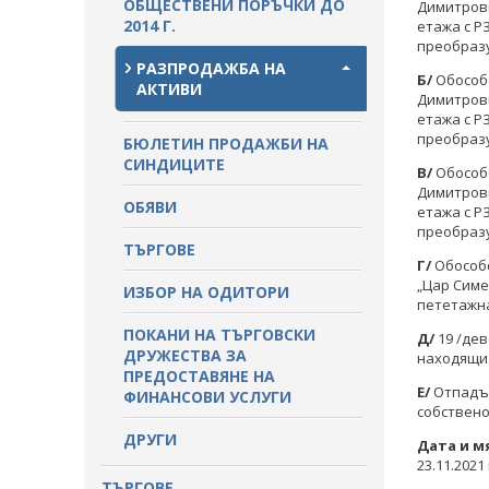
ОБЩЕСТВЕНИ ПОРЪЧКИ ДО
Димитровгр
ПРОЦЕДУРИ
2014 Г.
етажа с Р
ПАЗАРНИ КОНСУЛТАЦИИ
преобразу
ПУБЛИЧНИ ПОКАНИ
РАЗПРОДАЖБА НА
Б/
Обособе
СТАНОВИЩА НА АОП
АКТИВИ
Димитровгр
ПОКАНИ
етажа с Р
ОБЯВЛЕНИЯ ЗА ПРЕДВАРИТЕЛНА
преобразу
БЮЛЕТИН ПРОДАЖБИ НА
ИНФОРМАЦИЯ
ОБЯВЛЕНИЯ ЗА ПРЕДВАРИТЕЛНА
СИНДИЦИТЕ
ИНФОРМАЦИЯ
В/
Обособе
Димитровгр
ОБЯВИ
ПРЕДВАРИТЕЛЕН КОНТРОЛ
етажа с Р
преобразу
ТЪРГОВЕ
СТАНОВИЩА НА АОП ПО
Г/
Обособе
ЗАПИТВАНИЯ
„Цар Симе
ИЗБОР НА ОДИТОРИ
пететажна 
ПОКАНИ НА ТЪРГОВСКИ
Д/
19 /де
ДРУЖЕСТВА ЗА
находящи 
ПРЕДОСТАВЯНЕ НА
Е/
Отпадъч
ФИНАНСОВИ УСЛУГИ
собствено
ДРУГИ
Дата и м
23.11.2021 
ТЪРГОВЕ