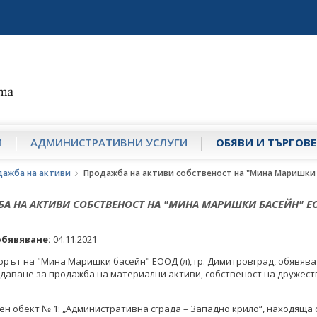
И
АДМИНИСТРАТИВНИ УСЛУГИ
ОБЯВИ И ТЪРГОВЕ
дажба на активи
Продажба на активи собственост на "Мина Маришки
А НА АКТИВИ СОБСТВЕНОСТ НА "МИНА МАРИШКИ БАСЕЙН" Е
обявяване:
04.11.2021
рът на "Мина Маришки басейн" ЕООД (л), гр. Димитровград, обявява 
даване за продажба на материални активи, собственост на дружеств
н обект № 1: „Административна сграда – Западно крило“, находяща с