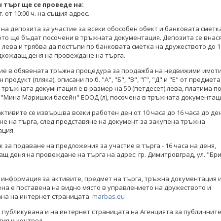
 търг ще се проведе на:
 г. от 10:00 ч. на същия адрес.
на депозита за участие за всеки обособен обект и банковата сметк
то ще бъдат посочени в тръжната документация. Депозита се внася
 лева и трябва да постъпи по банковата сметка на дружеството до 1
дхождащ деня на провеждане на търга.
ие в обявената тръжна процедура за продажба на недвижими имоти
продукт (пляка), описани по б. "А", "Б", "В", "Г", "Д" и "Е" от предмета
 тръжната докумнтация е в размер на 50 (петдесет) лева, платима п
 "Мина Маришки басейн" ЕООД (л), посочена в тръжната документац
активите се извършва всеки работен ден от 10 часа до 16 часа до де
е на търга, след представяне на документ за закупена тръжна
ация.
к за подаване на предложения за участие в търга - 16 часа на деня,
щ деня на провеждане на търга на адрес: гр. Димитровград, ул. "Бр
информация за активите, предмет на търга, тръжна документация 
на е поставена на видно място в управлението на дружеството и
ана на интернет страницата
marbas.eu
 публикувана и на интернет страницата на Агенцията за публичнит
ия и контрол.