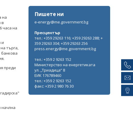
Пишете ни
а на
e-energy@me.government.bg
 в
6 часа на
Пресцентър
тел.: +359 29263 116; +359 29263 288; +
 и
359 29263 304; +359 29263 256
 на търга,
press.energy@me.government.bg
о банкова
ия.
тел.: +359 2 9263 152
Министерство на енергетиката
ня преди
ул. „Триадица“ 8
ЕИК 176789460
тел.: +359 2 9263 152
факс: +359 2 980 76 30
игадирска"
и начлна
е