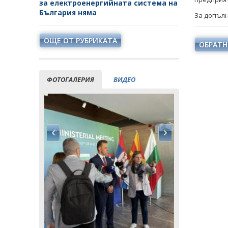
за електроенергийната система на
България няма
За допълн
ОЩЕ ОТ РУБРИКАТА
ОБРАТН
ФОТОГАЛЕРИЯ
ВИДЕО
ия заяви
Кирил Тем
ектната
водещата 
ция на
инициати