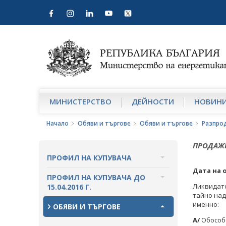
МИНИСТЕРСТВО
ДЕЙНОСТИ
НОВИН
Начало
Обяви и търгове
Обяви и търгове
Разпро
ПРОДАЖБ
ПРОФИЛ НА КУПУВАЧА
Дата на 
ВЪТРЕШНИ ПРАВИЛА И
ПРОФИЛ НА КУПУВАЧА ДО
ДОКУМЕНТИ
Ликвидато
15.04.2016 Г.
тайно над
именно:
ПРОЦЕДУРИ
ВЪТРЕШНИ ПРАВИЛА И
ОБЯВИ И ТЪРГОВЕ
ДОКУМЕНТИ
А/
Обособе
СЪБИРАНЕ НА ОФЕРТИ С ОБЯВИ