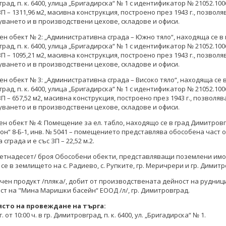
ад, п. к. 6400, улица „Бригадирска“ № 1 с идентификатор № 21052.1006.
ЗП – 1311,96 м2, масивна конструкция, построено през 1943 г., позвол
ването и в производствени цехове, складове и офиси.
н обект № 2: „Административна сграда – Южно тяло“, находяща се в 
ад, п. к. 6400, улица „Бригадирска“ № 1 с идентификатор № 21052.1006.
ЗП – 1095,21 м2, масивна конструкция, построено през 1943 г., позвол
ването и в производствени цехове, складове и офиси.
н обект № 3: „Административна сграда – Високо тяло“, находяща се в
ад, п. к. 6400, улица „Бригадирска“ № 1 с идентификатор № 21052.1006.
ЗП – 657,52 м2, масивна конструкция, построено през 1943 г., позволя
ването и в производствени цехове, складове и офиси.
н обект № 4: Помещение за ел. табло, находящо се в град Димитровгр
он“ 8-Б-1, инв. № 5041 – помещението представлява обособена част 
сграда и е със ЗП – 22,52 м.2.
ветнадесет/ броя Обособени обекти, представляващи поземлени имо
се в землището на с. Радиево, с. Рупките, гр. Меричрери и гр. Димитр
ен продукт /пляка/, добит от производствената дейност на рудниц
ст на "Мина Маришки басейн“ ЕООД /л/, гр. Димитровград.
ясто на провеждане на търга:
г. от 10:00 ч. в гр. Димитровград, п. к. 6400, ул. „Бригадирска“ № 1.