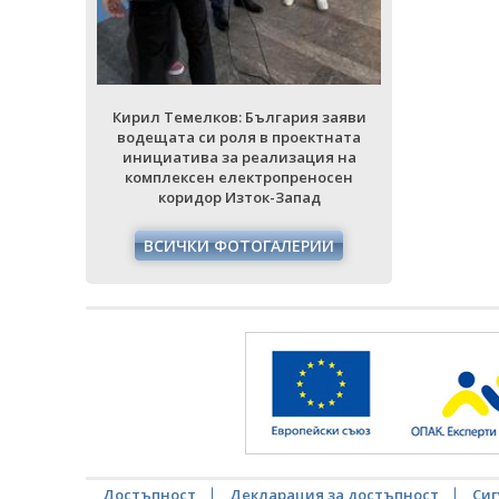
еносен
комплек
ад
кори
РИИ
ВСИЧ
Кирил Темелков: България заяви
водещата си роля в проектната
инициатива за реализация на
комплексен електропреносен
коридор Изток-Запад
ВСИЧКИ ФОТОГАЛЕРИИ
Достъпност
Декларация за достъпност
Сиг