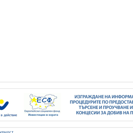
сен електропреносен
комплексен електропреносен
дор Изток-Запад
коридор Изток-Запад
КИ ФОТОГАЛЕРИИ
ВСИЧКИ ФОТОГАЛЕРИИ
урност