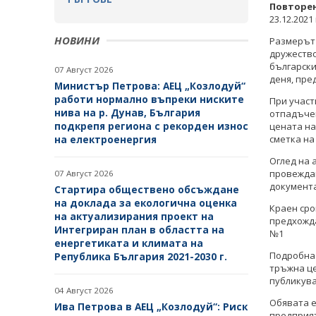
Повторен
23.12.2021
НОВИНИ
Размерът 
дружество
български
07 Август 2026
деня, пре
Министър Петрова: АЕЦ „Козлодуй“
работи нормално въпреки ниските
При участ
нива на р. Дунав, България
отпадъчен 
подкрепя региона с рекорден износ
цената на
на електроенергия
сметка на
Оглед на 
провеждан
07 Август 2026
документ
Стартира обществено обсъждане
на доклада за екологична оценка
Краен сро
на актуализирания проект на
предхожда
Интегриран план в областта на
№1
енергетиката и климата на
Подробна 
Република България 2021-2030 г.
тръжна це
публикув
04 Август 2026
Обявата е
Ива Петрова в АЕЦ „Козлодуй“: Риск
предприят