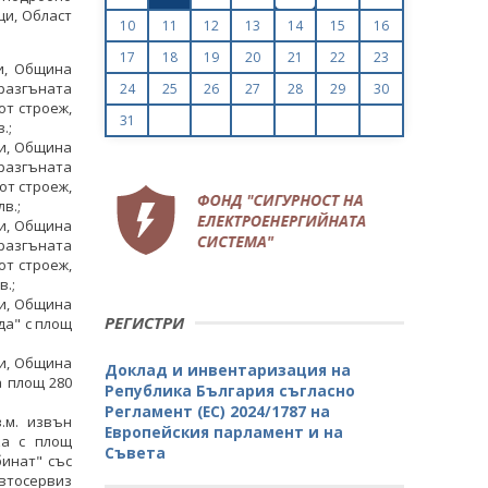
ци, Област
10
11
12
13
14
15
16
17
18
19
20
21
22
23
и, Община
 разгъната
24
25
26
27
28
29
30
от строеж,
31
.;
ци, Община
 разгъната
 от строеж,
в.;
ци, Община
 разгъната
от строеж,
в.;
ци, Община
РЕГИСТРИ
да" с площ
ци, Община
Доклад и инвентаризация на
 площ 280
Република България съгласно
Регламент (ЕС) 2024/1787 на
.м. извън
Европейския парламент и на
ка с площ
Съвета
бинат" със
Автосервиз