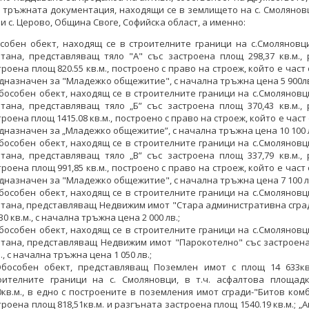
 тръжната документация, находящи се в землището на с. Смолянов
и с. Церово, Община Своге, Софийска област, а именно:
собен обект, находящ се в строителните граници на с.Смоляновц
тана, представляващ тяло "А" със застроена площ 298,37 кв.м.,
троена площ 820.55 кв.м., построено с право на строеж, който е част 
дназначен за "Младежко общежитие", с начална тръжна цена 5 900лв
Обособен обект, находящ се в строителните граници на с.Смолянов
тана, представляващ тяло „Б” със застроена площ 370,43 кв.м.,
троена площ 1415.08 кв.м., построено с право на строеж, който е част
дназначен за „Младежко общежитие”, с начална тръжна цена 10 100 л
Обособен обект, находящ се в строителните граници на с.Смолянов
тана, представляващ тяло „В” със застроена площ 337,79 кв.м.,
троена площ 991,85 кв.м., построено с право на строеж, който е част 
дназначен за "Младежко общежитие", с начална тръжна цена 7 100 л
Обособен обект, находящ се в строителните граници на с.Смолянов
тана, представляващ Недвижим имот "Стара административна сгра
30 кв.м., с начална тръжна цена 2 000 лв.;
Обособен обект, находящ се в строителните граници на с.Смолянов
тана, представляващ Недвижим имот "Парокотелно" със застроена
., с начална тръжна цена 1 050 лв.;
Обособен обект, представляващ Поземлен имот с площ 14 633кв
оителните граници на с. Смоляновци, в т.ч. асфалтова площад
0кв.м., в едно с построените в поземления имот сгради-"Битов ком
троена площ 818,51кв.м. и разгъната застроена площ 1540.19 кв.м.; „