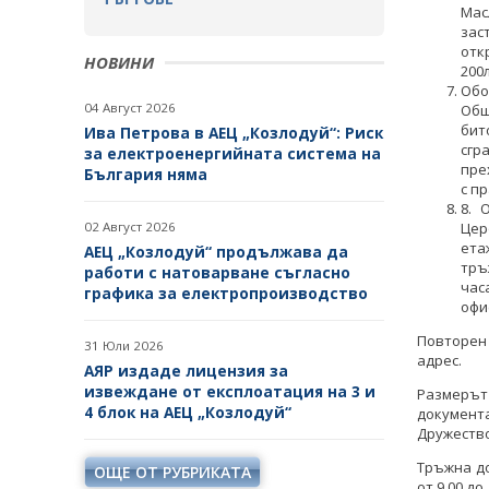
Мас
зас
отк
НОВИНИ
200л
Обо
04 Август 2026
Общ
бит
Ива Петрова в АЕЦ „Козлодуй“: Риск
сгр
за електроенергийната система на
пре
България няма
с п
8. 
02 Август 2026
Цер
ета
АЕЦ „Козлодуй“ продължава да
тръ
работи с натоварване съгласно
час
графика за електропроизводство
офи
Повторен 
31 Юли 2026
адрес.
АЯР издаде лицензия за
извеждане от експлоатация на 3 и
Размерът
4 блок на АЕЦ „Козлодуй“
документ
Дружество
Тръжна до
ОЩЕ ОТ РУБРИКАТА
от 9.00 д