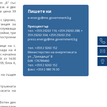
ло „Б” със
в.м. и две
Пишете ни
на цена 39
e-energy@me.government.bg
с. Церово,
танция за
Пресцентър
обслужваща
тел.: +359 29263 116; +359 29263 288; +
сейни, три
359 29263 304; +359 29263 256
 построени
press.energy@me.government.bg
ици на с.
тел.: +359 2 9263 152
рада на 4
Министерство на енергетиката
 с начална
ул. „Триадица“ 8
. от 14.00
ЕИК 176789460
05, блок A,
тел.: +359 2 9263 152
факс: +359 2 980 76 30
а на същия
 тръжната
касата на
.
аботен ден
провеждане