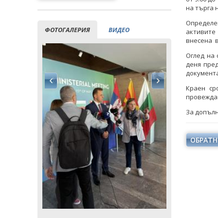
на търга н
Определе
ФОТОГАЛЕРИЯ
ВИДЕО
активите п
внесена в
Оглед на 
деня пре
документ
Краен ср
провеждан
За допълн
ОБРАТН
ия заяви
Кирил Тем
ектната
водещата 
ция на
инициати
еносен
комплек
ад
кори
РИИ
ВСИЧ