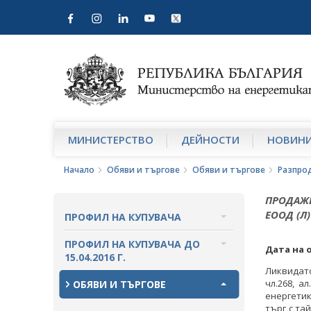
МИНИСТЕРСТВО
ДЕЙНОСТИ
НОВИН
Начало
Обяви и търгове
Обяви и търгове
Разпро
ПРОДАЖБ
ЕООД (Л)
ПРОФИЛ НА КУПУВАЧА
ВЪТРЕШНИ ПРАВИЛА И
ПРОФИЛ НА КУПУВАЧА ДО
Дата на 
ДОКУМЕНТИ
15.04.2016 Г.
Ликвидат
ПРОЦЕДУРИ
ВЪТРЕШНИ ПРАВИЛА И
чл.268, а
ОБЯВИ И ТЪРГОВЕ
ДОКУМЕНТИ
енергетик
търг с та
СЪБИРАНЕ НА ОФЕРТИ С ОБЯВИ