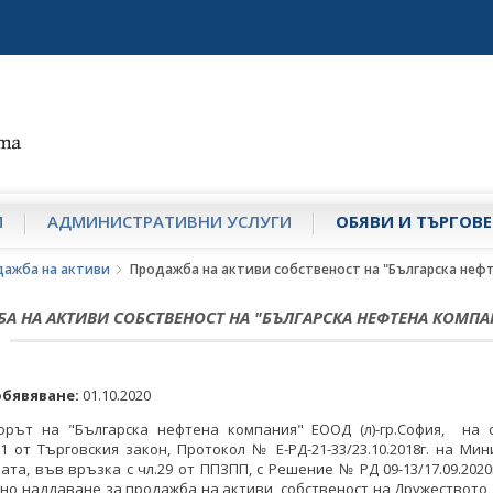
И
АДМИНИСТРАТИВНИ УСЛУГИ
ОБЯВИ И ТЪРГОВЕ
дажба на активи
Продажба на активи собственост на "Българска нефт
А НА АКТИВИ СОБСТВЕНОСТ НА "БЪЛГАРСКА НЕФТЕНА КОМПА
обявяване:
01.10.2020
орът на "Българска нефтена компания" ЕООД (л)-гр.София, на 
л.1 от Търговския закон, Протокол № Е-РД-21-33/23.10.2018г. на Ми
ата, във връзка с чл.29 от ППЗПП, с Решение № РД 09-13/17.09.2020
йно наддаване за продажба на активи, собственост на Дружеството