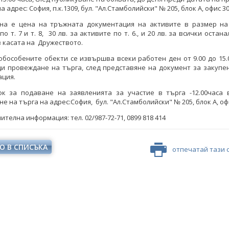
а адрес: София, п.к.1309, бул. "Ал.Стамболийски" № 205, блок A, офис 30
на е цена на тръжната документация на активите в размер на 
о т. 7 и т. 8, 30 лв. за активите по т. 6., и 20 лв. за всички остан
 касата на Дружеството.
обособените обекти се извършва всеки работен ден от 9.00 до 15.
ди провеждане на търга, след представяне на документ за закупе
ация.
ок за подаване на заявленията за участие в търга -12.00часа 
е на търга на адрес:София, бул. "Ал.Стамболийски" № 205, блок A, офи
ителна информация: тел. 02/987-72-71, 0899 818 414
О В СПИСЪКА
отпечатай тази 
елков: България заяви
Кирил Темелков: България заяви
си роля в проектната
водещата си роля в проектната
ва за реализация на
инициатива за реализация на
сен електропреносен
комплексен електропреносен
дор Изток-Запад
коридор Изток-Запад
КИ ФОТОГАЛЕРИИ
ВСИЧКИ ФОТОГАЛЕРИИ