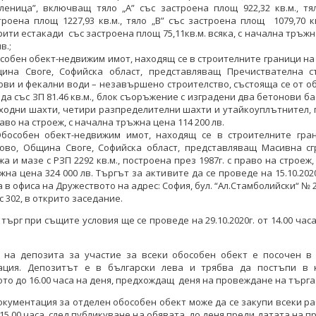
леница”, включващ тяло „А” със застроена площ 922,32 кв.м., тя
троена площ 1227,93 кв.м., тяло „В” със застроена площ 1079,70 к
рити естакади със застроена площ 75,11кв.м. всяка, с начална тръж
в.;
собен обект-недвижим имот, находящ се в строителните граници на 
ина Своге, Софийска област, представляващ Пречиствателна с
ови и фекални води – незавършено строителство, състояща се от 
ада със ЗП 81.46 кв.м., блок съоръжение с изградени два бетонови ба
ходни шахти, четири разпределителни шахти и утайкоуплътнител,
раво на строеж, с начална тръжна цена 114 200 лв.
Обособен обект-недвижим имот, находящ се в строителните гран
ово, Община Своге, Софийска област, представляващ Масивна сг
жа и мазе с РЗП 2292 кв.м., построена през 1987г. с право на строеж,
жна цена 324 000 лв. Търгът за активите да се проведе на 15.10.2020г
а в офиса на Дружеството на адрес: София, бул. “Ал.Стамболийски“ № 2
с 302, в открито заседание.
търг при същите условия ще се проведе на 29.10.2020г. от 14.00 час
 на депозита за участие за всеки обособен обект e посочен в
ация. Депозитът е в български лева и трябва да постъпи в 
то до 16.00 часа на деня, предхождащ деня на провеждане на търга
кументация за отделен обособен обект може да се закупи всеки р
о 15.00 часа, след публикуване на обявата, до деня преди датата на 