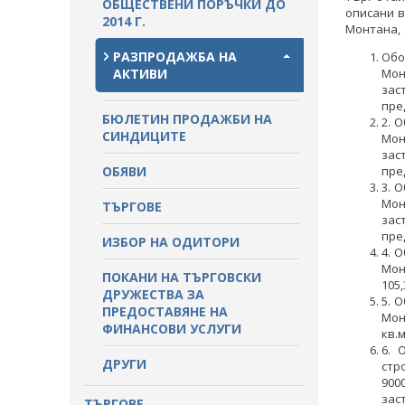
ОБЩЕСТВЕНИ ПОРЪЧКИ ДО
описани в
ПРОЦЕДУРИ
2014 Г.
Монтана, 
ПАЗАРНИ КОНСУЛТАЦИИ
ПУБЛИЧНИ ПОКАНИ
РАЗПРОДАЖБА НА
Обо
СТАНОВИЩА НА АОП
АКТИВИ
Мон
ПОКАНИ
зас
ОБЯВЛЕНИЯ ЗА ПРЕДВАРИТЕЛНА
пре
БЮЛЕТИН ПРОДАЖБИ НА
ИНФОРМАЦИЯ
ОБЯВЛЕНИЯ ЗА ПРЕДВАРИТЕЛНА
2. 
СИНДИЦИТЕ
ИНФОРМАЦИЯ
Мон
зас
ОБЯВИ
пре
ПРЕДВАРИТЕЛЕН КОНТРОЛ
3. 
Мон
ТЪРГОВЕ
СТАНОВИЩА НА АОП ПО
зас
ЗАПИТВАНИЯ
пре
ИЗБОР НА ОДИТОРИ
4. 
Мон
ПОКАНИ НА ТЪРГОВСКИ
105,
ДРУЖЕСТВА ЗА
5. 
ПРЕДОСТАВЯНЕ НА
Мон
ФИНАНСОВИ УСЛУГИ
кв.м
6. 
ДРУГИ
стр
900
зас
ТЪРГОВЕ