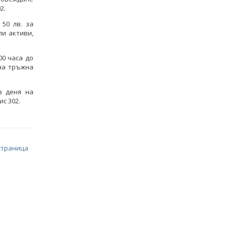
2.
50 лв. за
али активи,
00 часа до
на тръжна
в деня на
с 302.
страница
Кирил Темелков: България заяви
водещата си роля в проектната
инициатива за реализация на
комплексен електропреносен
коридор Изток-Запад
ВСИЧКИ ФОТОГАЛЕРИИ