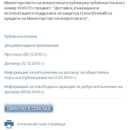
СТАНОВИЩА НА АОП
Министерството на енергетиката публикува публична покана с
ПОКАНИ
номер
9046678
с предмет: "Доставка, въвеждане в
експлоатация и поддръжка на защитна стена (Firewall) за
ОБЯВЛЕНИЯ ЗА ПРЕДВАРИТЕЛНА ИНФОРМАЦИЯ
нуждите на Министерство на енергетиката".
ОБЯВЛЕНИЯ ЗА ПРЕДВАРИТЕЛНА ИНФОРМАЦИЯ
ПРЕДВАРИТЕЛЕН КОНТРОЛ
Публична покана
СТАНОВИЩА НА АОП ПО ЗАПИТВАНИЯ
Документация и приложения
ОБЯВИ И ТЪРГОВЕ
Протокол (03.12.2015 г.)
Договор (12.12.2015 г.)
ОБЩЕСТВЕНИ ПОРЪЧКИ ДО 2014 Г.
ТЪРГОВЕ
Информация за изпълнение на договор за обществена
РАЗПРОДАЖБА НА АКТИВИ
поръчка (публикувана на 21.01.2016 г.)
Информация за освободена гаранция за добро изпълнение на
БЮЛЕТИН ПРОДАЖБИ НА СИНДИЦИТЕ
договор (09.03.2016 г.)
ОБЯВИ
ОБРАТНО В СПИСЪКА
ТЪРГОВЕ
ИЗБОР НА ОДИТОРИ
отпечатай тази страница