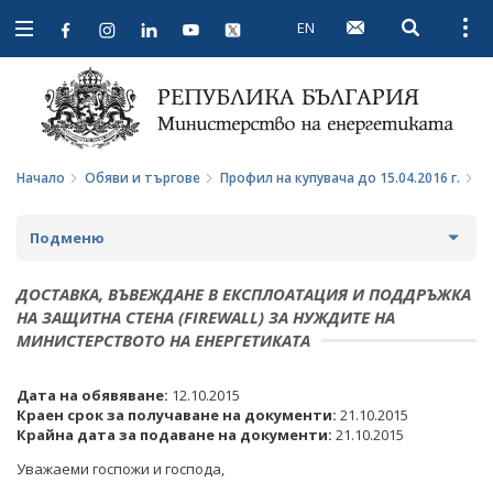
EN
Open searc
Open
Open
navigation
Начало
Обяви и търгове
Профил на купувача до 15.04.2016 г.
П
Подменю
ПРОФИЛ НА КУПУВАЧА
ДОСТАВКА, ВЪВЕЖДАНЕ В ЕКСПЛОАТАЦИЯ И ПОДДРЪЖКА
НА ЗАЩИТНА СТЕНА (FIREWALL) ЗА НУЖДИТЕ НА
ВЪТРЕШНИ ПРАВИЛА И ДОКУМЕНТИ
ПРОФИЛ НА КУПУВАЧА ДО 15.04.2016 Г.
МИНИСТЕРСТВОТО НА ЕНЕРГЕТИКАТА
ПРОЦЕДУРИ
ВЪТРЕШНИ ПРАВИЛА И ДОКУМЕНТИ
Дата на обявяване:
12.10.2015
Краен срок за получаване на документи:
21.10.2015
СЪБИРАНЕ НА ОФЕРТИ С ОБЯВИ
ПРОЦЕДУРИ
Крайна дата за подаване на документи:
21.10.2015
ПАЗАРНИ КОНСУЛТАЦИИ
ПУБЛИЧНИ ПОКАНИ
Уважаеми госпожи и господа,