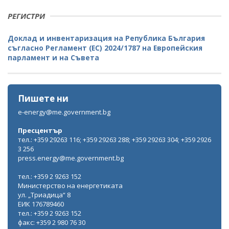
РЕГИСТРИ
Доклад и инвентаризация на Република България
съгласно Регламент (ЕС) 2024/1787 на Европейския
парламент и на Съвета
Пишете ни
e-energy@me.government.bg
Пресцентър
тел.: +359 29263 116; +359 29263 288; +359 29263 304; +359 2926
3 256
press.energy@me.government.bg
тел.: +359 2 9263 152
Министерство на енергетиката
ул. „Триадица“ 8
ЕИК 176789460
тел.: +359 2 9263 152
факс: +359 2 980 76 30