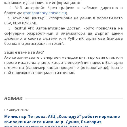
как можете да извличате информацията:
1. Уеб интерфейс: Чрез графики и таблици директно в
браузъра (
transparency.entsoe.eu
).
2. Download център: Експортиране на данни в формати като
CSV, XLSX или XML.
3. Restful API: Автоматизиран достъп, който позволява на
софтуерни разработчици и анализатори да дърпат данни
директно в своите системи или Python/R скриптове (изисква
безплатна регистрация и токен).
Защо е важна за Вас?
Ако се занимавате с енергиен мениджмънт, търговия с ток или
просто искате да знаете какъв е енергийният микс в България
в момента (например какъв процент е фотоволтаици), това е
най-надеждният официален източник.
НОВИНИ
07 Август 2026
Министър Петрова: АЕЦ „Козлодуй“ работи нормално
въпреки ниските нива на р. Дунав, България