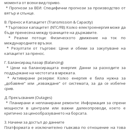
момента от всеки вид гориво.
* Прогнози за ВЕИ: Специфични прогнози за производство от
вятър и слънце.
В. Пренос и Капацитет (Transmission & Capacity)
* Търговски капацитет (NTC/FB): Колко електроенергия може да
бъде пренесена между границите на държавите.
* Реални потоци: Физическото движение на ток по
международните връзки.
* Резултати от търгове: Цени и обеми за закупуване на
капацитет за пренос.
Г. Балансиращ пазар (Balancing)
* Цени на балансиращата енергия: Данни за разходите за
поддържане на честотата в мрежата.
* Активирани резерви: Колко енергия е била нужна за
„добавяне“ или „изваждане“ от системата, за да се избегне
срив.
Д. Прекъсвания (Outages)
* Планирани и непланирани ремонти: Информация за спрени
мощности в централи или важни далекопроводи, което е
критично за ценообразуването на борсата.
3. Начини за достъп до данните
Платформата е изключително гъвкава по отношение на това