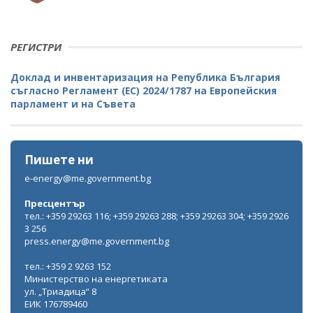
РЕГИСТРИ
Доклад и инвентаризация на Република България
съгласно Регламент (ЕС) 2024/1787 на Европейския
парламент и на Съвета
Пишете ни
e-energy@me.government.bg
Пресцентър
тел.: +359 29263 116; +359 29263 288; +359 29263 304; +359 2926
3 256
press.energy@me.government.bg
тел.: +359 2 9263 152
Министерство на енергетиката
ул. „Триадица“ 8
ЕИК 176789460