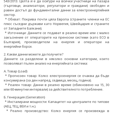
543/2013. Целта ѝ е да осигури на всички участници на пазара
(търговци, анализатори, регулатори и граждани) свободен и
равен достъп до фундаментални данни за електроенергийния
сектор.
* Обхват: Покрива почти цяла Европа (страните членки на ЕС
плюс съседни държави като Норвегия, Швейцария и страните
от Западните Балкани).
* Източници: Данните се подават в реално време или с малко
закъснение от операторите на преносни системи (като ЕСО в
България), производители на енергия и оператори на
енергийни борси.
2. Какви данни можете да получите?
Данните са разделени в няколко основни категории, които
позволяват пълен анализ на енергийната система:
А. Товар (Load)
* Прогнозен товар: Колко електроенергия се очаква да бъде
консумирана (за ден напред, седмица, месец, година).
* Реален товар: Данни в реално време (обикновено на 15, 30
или 60-минутни интервали) за действителното потребление.
Б. Генерация (Generation)
* Инсталирани мощности: Капацитет на централите по типове
(АЕЦ, ТЕЦ, ВЕИ и т.н.).
* Реално производство: Колко енергия се произвежда в