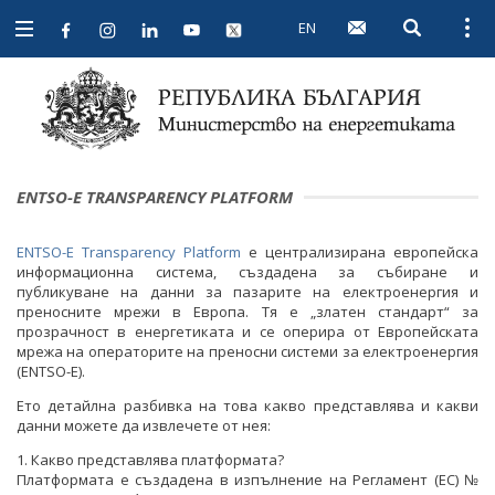
EN
Open searc
Open
Open
navigation
ENTSO-E TRANSPARENCY PLATFORM
ENTSO-E Transparency Platform
е централизирана европейска
информационна система, създадена за събиране и
публикуване на данни за пазарите на електроенергия и
преносните мрежи в Европа. Тя е „златен стандарт“ за
прозрачност в енергетиката и се оперира от Европейската
мрежа на операторите на преносни системи за електроенергия
(ENTSO-E).
Ето детайлна разбивка на това какво представлява и какви
данни можете да извлечете от нея:
1. Какво представлява платформата?
Платформата е създадена в изпълнение на Регламент (ЕС) №