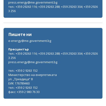
press.energy@me.government.bg
тел.: +359 29263 116; +359 29263 288; +359 29263 304; +359 2926
3 256
Пишете ни
e-energy@me.government.bg
Пресцентър
тел.: +359 29263 116; +359 29263 288; +359 29263 304; +359 2926
3 256
press.energy@me.government.bg
тел.: +359 2 9263 152
Министерство на енергетиката
ул. „Триадица“ 8
ЕИК 176789460
тел.: +359 2 9263 152
факс: +359 2 980 76 30