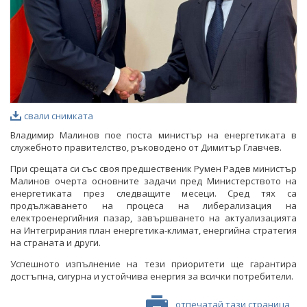
свали снимката
Владимир Малинов пое поста министър на енергетиката в
служебното правителство, ръководено от Димитър Главчев.
При срещата си със своя предшественик Румен Радев министър
Малинов очерта основните задачи пред Министерството на
енергетиката през следващите месеци. Сред тях са
продължаването на процеса на либерализация на
електроенергийния пазар, завършването на актуализацията
на Интегрирания план енергетика-климат, енергийна стратегия
на страната и други.
Успешното изпълнение на тези приоритети ще гарантира
достъпна, сигурна и устойчива енергия за всички потребители.
отпечатай тази страница