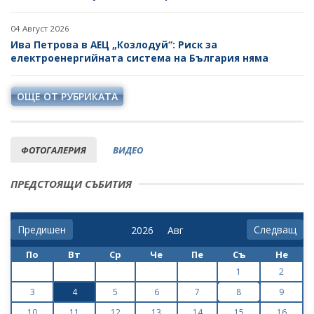
04 Август 2026
Ива Петрова в АЕЦ „Козлодуй“: Риск за
електроенергийната система на България няма
ОЩЕ ОТ РУБРИКАТА
ФОТОГАЛЕРИЯ
ВИДЕО
ПРЕДСТОЯЩИ СЪБИТИЯ
Предишен
Следващ
По
Вт
Ср
Че
Пе
Съ
Не
1
2
3
4
5
6
7
8
9
10
11
12
13
14
15
16