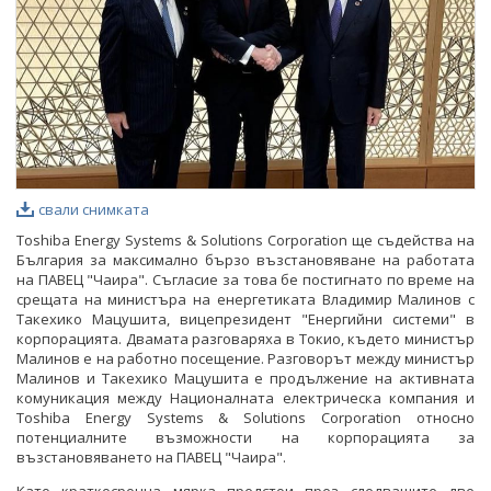
свали снимката
Toshiba Energy Systems & Solutions Corporation ще съдейства на
България за максимално бързо възстановяване на работата
на ПАВЕЦ "Чаира". Съгласие за това бе постигнато по време на
срещата на министъра на енергетиката Владимир Малинов с
Такехико Мацушита, вицепрезидент "Енергийни системи" в
корпорацията. Двамата разговаряха в Токио, където министър
Малинов е на работно посещение. Разговорът между министър
Малинов и Такехико Мацушита е продължение на активната
комуникация между Националната електрическа компания и
Toshiba Energy Systems & Solutions Corporation относно
потенциалните възможности на корпорацията за
възстановяването на ПАВЕЦ "Чаира".
Като краткосрочна мярка предстои през следващите две