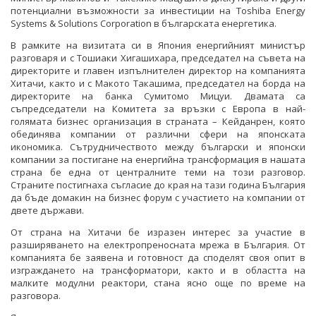
потенциални възможности за инвестиции на Toshiba Energy
Systems & Solutions Corporation в българската енергетика.
В рамките на визитата си в Япония енергийният министър
разговаря и с Тошиаки Хигашихара, председател на съвета на
директорите и главен изпълнителен директор на компанията
Хитачи, както и с Макото Такашима, председател на борда на
директорите на банка Сумитомо Мицуи. Двамата са
съпредседатели на Комитета за връзки с Европа в най-
голямата бизнес организация в страната – Кейданрен, която
обединява компании от различни сфери на японската
икономика. Сътрудничеството между български и японски
компании за постигане на енергийна трансформация в нашата
страна бе една от централните теми на този разговор.
Страните постигнаха съгласие до края на тази година България
да бъде домакин на бизнес форум с участието на компании от
двете държави.
От страна на Хитачи бе изразен интерес за участие в
разширяването на електропреносната мрежа в България. От
компанията бе заявена и готовност да споделят своя опит в
изграждането на трансформатори, както и в областта на
малките модулни реактори, стана ясно още по време на
разговора.