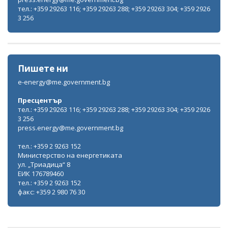
тел.: +359 29263 116; +359 29263 288; +359 29263 304; +359 2926
3 256
Пишете ни
e-energy@me.government.bg
Пресцентър
тел.: +359 29263 116; +359 29263 288; +359 29263 304; +359 2926
3 256
press.energy@me.government.bg
тел.: +359 2 9263 152
Министерство на енергетиката
ул. „Триадица“ 8
ЕИК 176789460
тел.: +359 2 9263 152
факс: +359 2 980 76 30