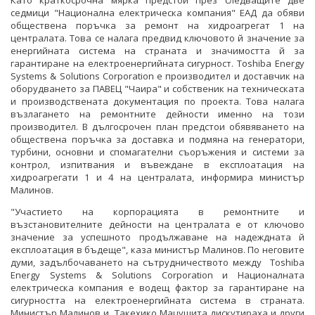
седмици "Национална електрическа компания" ЕАД да обяви
обществена поръчка за ремонт на хидроагрегат 1 на
централата. Това се налага предвид ключовото й значение за
енергийната система на страната и значимостта й за
гарантиране на електроенергийната сигурност. Toshiba Energy
Systems & Solutions Corporation е производител и доставчик на
оборудването за ПАВЕЦ "Чаира" и собственик на техническата
и производствената документация по проекта. Това налага
възлагането на ремонтните дейности именно на този
производител. В дългосрочен план предстои обявяването на
обществена поръчка за доставка и подмяна на генератори,
турбини, основни и спомагателни съоръжения и системи за
контрол, изпитвания и въвеждане в експлоатация на
хидроагрегати 1 и 4 на централата, информира министър
Малинов.
"Участието на корпорацията в ремонтните и
възстановителните дейности на централата е от ключово
значение за успешното продължаване на надеждната й
експлоатация в бъдеще", каза министър Малинов. По неговите
думи, задълбочаването на сътрудничеството между Toshiba
Energy Systems & Solutions Corporation и Националната
електрическа компания е водещ фактор за гарантиране на
сигурността на електроенергийната система в страната.
Министър Малинов и Такехико Мацушита дискутираха и други