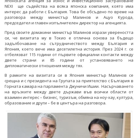
Японската агенция за износ и инвестиционно застраховане
NEXI ще съдейства на всяка японска компания, която има
интерес да работи с България. Това бе обсъдено по време на
разговора между министър Малинов и Ацуо Курода,
председател и главен изпълнителен директор на агенцията.
Пред своите домакини министър Малинов изрази увереността
си, че визитата му в Токио е отлична основа за бъдещо
задълбочаване на сътрудничеството между България и
Япония, което вече има десетилетна история. През 2024 г. се
отбелязват 115 години от първите официални контакти между
двете страни и 85 години от установяването на
дипломатически отношения между тях.
В рамките на визитата си в Япония министър Малинов се
срещна и с президента на Групата за приятелство с България в
Горната камара на парламента Джуничи Ишии. Насърчаването
на връзките между двете държави във всички области от
взаимен интерес – бизнес, туризъм, обмяна на ноу-хау, култура,
образование и други – бе в центъра на разговора.