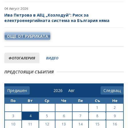
04 Август 2026
Ива Петрова в АЕЦ „Козлодуй“: Риск за
електроенергийната система на България няма
ОЩЕ ОТ РУБРИКАТА
ФОТОГАЛЕРИЯ
ВИДЕО
ПРЕДСТОЯЩИ СЪБИТИЯ
Предишен
Следващ
По
Вт
Ср
Че
Пе
Съ
Не
1
2
3
4
5
6
7
8
9
10
11
12
13
14
15
16