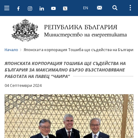
EN
Open searc
Open
Open
navigation
Начало
Японската корпорация Тошиба ще съдейства на България з
ЯПОНСКАТА КОРПОРАЦИЯ ТОШИБА ЩЕ СЪДЕЙСТВА НА
БЪЛГАРИЯ ЗА МАКСИМАЛНО БЪРЗО ВЪЗСТАНОВЯВАНЕ
РАБОТАТА НА ПАВЕЦ "ЧАИРА"
04 Септември 2024