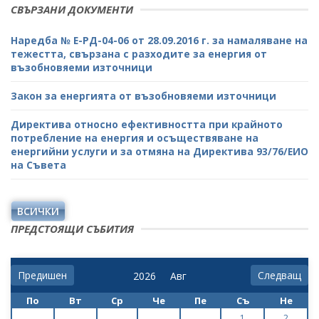
СВЪРЗАНИ ДОКУМЕНТИ
Наредба № Е-РД-04-06 от 28.09.2016 г. за намаляване на
тежестта, свързана с разходите за енергия от
възобновяеми източници
Закон за енергията от възобновяеми източници
Директива относно ефективността при крайното
потребление на енергия и осъществяване на
енергийни услуги и за отмяна на Директива 93/76/ЕИО
на Съвета
ВСИЧКИ
ПРЕДСТОЯЩИ СЪБИТИЯ
Предишен
Следващ
По
Вт
Ср
Че
Пе
Съ
Не
1
2