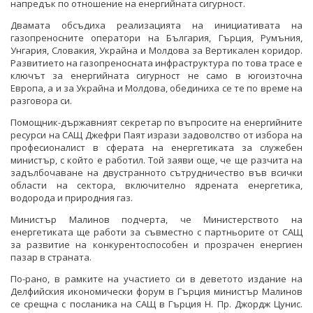
напредък по отношение на енергийната сигурност.
Двамата обсъдиха реализацията на инициативата на
газопреносните оператори на България, Гърция, Румъния,
Унгария, Словакия, Украйна и Молдова за Вертикален коридор.
Развитието на газопреносната инфраструктура по това трасе е
ключът за енергийната сигурност не само в югоизточна
Европа, а и за Украйна и Молдова, обединиха се те по време на
разговора си.
Помощник-държавният секретар по въпросите на енергийните
ресурси на САЩ Джефри Паят изрази задоволство от избора на
професионалист в сферата на енергетиката за служебен
министър, с който е работил. Той заяви още, че ще разчита на
задълбочаване на двустранното сътрудничество във всички
области на сектора, включително ядрената енергетика,
водорода и природния газ.
Министър Малинов подчерта, че Министерството на
енергетиката ще работи за съвместно с партньорите от САЩ
за развитие на конкурентоспособен и прозрачен енергиен
пазар в страната.
По-рано, в рамките на участието си в деветото издание на
Делфийския икономически форум в Гърция министър Малинов
се срещна с посланика на САЩ в Гърция Н. Пр. Джордж Цунис.