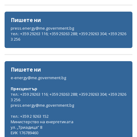
Пишете ни
press.energy@me.government.bg
тел.: +359 29263 116; +359 29263 288; +359 29263 304; +359 2926
3 256
Пишете ни
e-energy@me.government.bg
Пресцентър
тел.: +359 29263 116; +359 29263 288; +359 29263 304; +359 2926
3 256
press.energy@me.government.bg
тел.: +359 2 9263 152
Министерство на енергетиката
ул. „Триадица“ 8
ЕИК 176789460