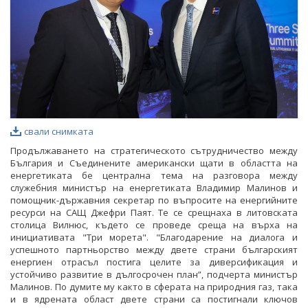
свали снимката
Продължаването на стратегическото сътрудничество между
България и Съединените американски щати в областта на
енергетиката бе централна тема на разговора между
служебния министър на енергетиката Владимир Малинов и
помощник-държавния секретар по въпросите на енергийните
ресурси на САЩ Джефри Паят. Те се срещнаха в литовската
столица Вилнюс, където се проведе среща на върха на
инициативата "Три морета". "Благодарение на диалога и
успешното партньорство между двете страни българският
енергиен отрасъл постига целите за диверсификация и
устойчиво развитие в дългосрочен план”, подчерта министър
Малинов. По думите му както в сферата на природния газ, така
и в ядрената област двете страни са постигнали ключов