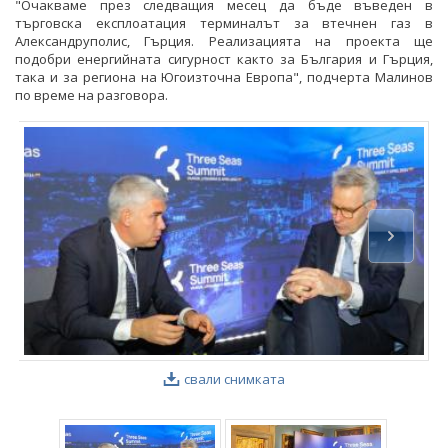
"Очакваме през следващия месец да бъде въведен в
търговска експлоатация терминалът за втечнен газ в
Александруполис, Гърция. Реализацията на проекта ще
подобри енергийната сигурност както за България и Гърция,
така и за региона на Югоизточна Европа", подчерта Малинов
по време на разговора.
свали снимката