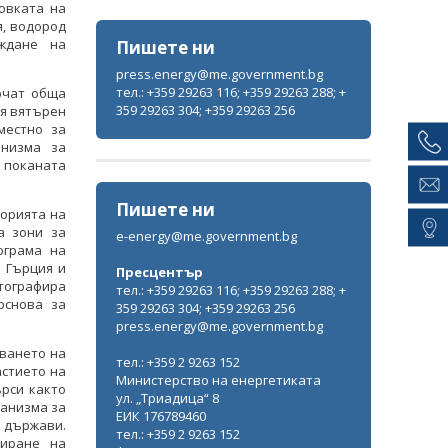
товката на
я, водород
ждане на
Пишете ни
press.energy@me.government.bg
тел.: +359 29263 116; +359 29263 288; +
рчат обща
359 29263 304; +359 29263 256
ия вятърен
местно за
анизма за
о поканата
Пишете ни
торията на
а зони за
e-energy@me.government.bg
ограма на
 Гърция и
Пресцентър
тографира
тел.: +359 29263 116; +359 29263 288; +
основа за
359 29263 304; +359 29263 256
press.energy@me.government.bg
аването на
тел.: +359 2 9263 152
астието на
Министерство на енергетиката
ърси както
ул. „Триадица“ 8
ханизма за
ЕИК 176789460
 държави.
тел.: +359 2 9263 152
лиране на