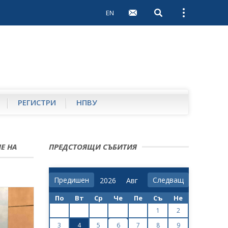
EN
Open search
Open external 
РЕГИСТРИ
НПВУ
Е НА
ПРЕДСТОЯЩИ СЪБИТИЯ
Предишен
Следващ
По
Вт
Ср
Че
Пе
Съ
Не
1
2
3
4
5
6
7
8
9