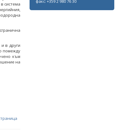
факс: +359 2 980 76 30
 в система
ргийния,
водородна
сгранична
и в други
то помежду
очено към
ношение на
страница