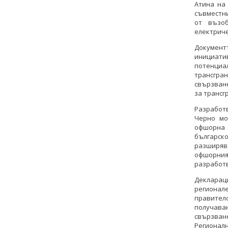
Атина на 
съвместни
от възо
електриче
Документ
инициатив
потенциа
трансгра
свързване
за трансг
Разработв
Черно мо
офшорна 
българск
разширяв
офшорния
разработв
Деклараци
регионале
правителс
получаван
свързван
Регионал