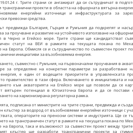
19.01.24 г. Трите страни се ангажират да си сътрудничат в подго
 трансгранични проекти в областта на офшорната вятърна енерги
бновяеми енергийни източници и инфраструктурата за заре
ски превозни средства.
ът предвижда България, Гърция и Румъния да подкрепят и насъ
а за проучване и развитие на устойчивото използване на офшорн
л в Черно и Егейско море. Трите страни ще кандидатстват съв
ничен статут на ВЕИ в рамките на текущата покана по Мех
 на Европа. Обмисля се и сътрудничество по съвместен проект п
ранични инициативи за възобновяема енергия.
ането, съвместно с Румъния, на първоначални проучвания в аква
ре за определяне на конкретни параметри за разработване н
енергия, е един от водещите приоритети в управленската пр
ото правителство в тази сфера. Включването в инициативата и на
ането към акваторията на Егейско море ще позволи да се кар
т вятърен потенциал в Югоизточна Европа и да се постави 
ането на хармонизирана регулаторна рамка.
ята, подписана от министрите на трите страни, предвижда и създ
н клъстер за водород от възобновяеми енергийни източници с уч
твата, операторите на преносни системи и индустрията. Ще се т
ето на трансграничен статут в рамките на текущата покана по Ме
е на Европа, така и възможност за съвместен проект между трите
ният клъстер ще разработи трансгранични проекти за стиму