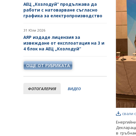
АЕЦ „Козлодуй“ продължава да
работи с натоварване съгласно
графика за електропроизводство
31 Юли 2026
АЯР издаде лицензия за
извеждане от експлоатация на 3 и
4 блок на АЕЦ „Козлодуй“
ОЩЕ ОТ РУБРИКАТА
ФОТОГАЛЕРИЯ
ВИДЕО
свали 
Енергийн
Деклараци
в гръбна