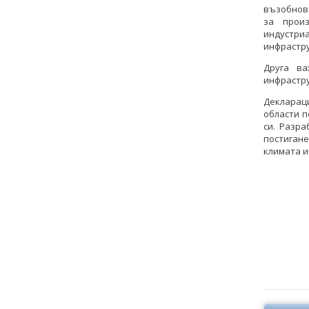
възобновя
за прои
индустри
инфрастру
Друга ва
инфрастру
Декларац
области п
си. Разр
постигане
климата и