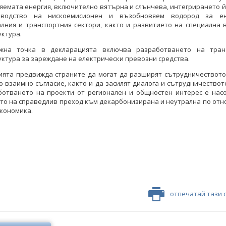
емата енергия, включително вятърна и слънчева, интегрирането й
зводство на нискоемисионен и възобновяем водород за ене
алния и транспортния сектори, както и развитието на специална 
ктура.
жна точка в декларацията включва разработването на тран
ктура за зареждане на електрически превозни средства.
ията предвижда страните да могат да разширят сътрудничеството 
о взаимно съгласие, както и да засилят диалога и сътрудничество
аботването на проекти от регионален и общностен интерес е нас
то на справедлив преход към декарбонизирана и неутрална по от
кономика.
отпечатай тази 