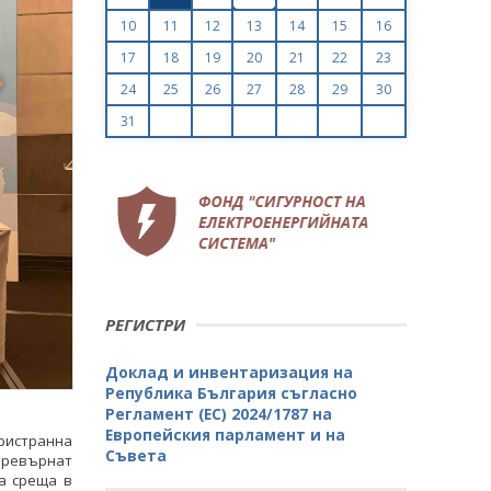
10
11
12
13
14
15
16
17
18
19
20
21
22
23
24
25
26
27
28
29
30
31
РЕГИСТРИ
Доклад и инвентаризация на
Република България съгласно
Регламент (ЕС) 2024/1787 на
Европейския парламент и на
ристранна
Съвета
 превърнат
а среща в