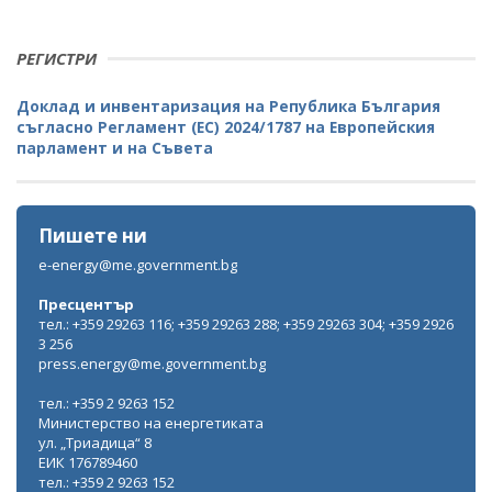
РЕГИСТРИ
Доклад и инвентаризация на Република България
съгласно Регламент (ЕС) 2024/1787 на Европейския
парламент и на Съвета
Пишете ни
e-energy@me.government.bg
Пресцентър
тел.: +359 29263 116; +359 29263 288; +359 29263 304; +359 2926
3 256
press.energy@me.government.bg
тел.: +359 2 9263 152
Министерство на енергетиката
ул. „Триадица“ 8
ЕИК 176789460
тел.: +359 2 9263 152