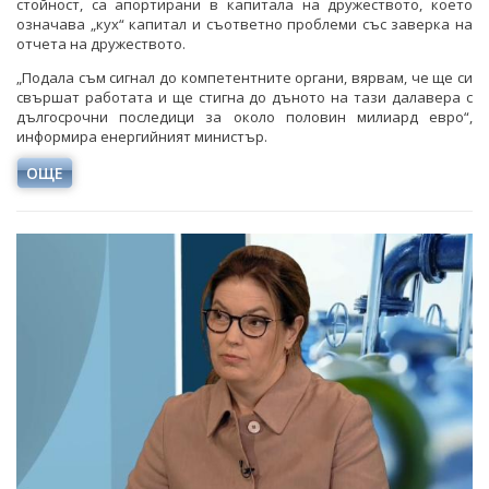
стойност, са апортирани в капитала на дружеството, което
означава „кух“ капитал и съответно проблеми със заверка на
отчета на дружеството.
„Подала съм сигнал до компетентните органи, вярвам, че ще си
свършат работата и ще стигна до дъното на тази далавера с
дългосрочни последици за около половин милиард евро“,
информира енергийният министър.
ОЩЕ