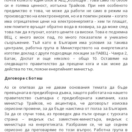
почти колкото един блок в АЕЦ „Козлодуй”. Това само по себбе
си е голяма ценност, изтъкна Трайков. При нея особеното
предимство е това, че може да работи не само в режим на
производство на електроенергия, но и в помпен режим – когато
има отрицателни цени на електроенергията - хем ти плащат,
хем помпите връщат обратно вода в язовира, за да може след
това пак да я пуснат, когато цените са високи. Това е подземна
ВЕЦ, с много висок пад, по много показатели е уникално
съоръжение. Тъй като в България има условия за такива
централи, работна група в Министерството на енергетиката
изготви доклад с други подходящи локации за ПАВЕЦ - Чаира 2,
Батак, Доспат и още няколко – общо 10. Оставяме на
следващото правителство да прецени кога и как може да
действа по тях, поясни енергийният министър.
Договора с Боташ
Аз се опитвах да не давам основания темата да бъде
превърната в предизборна дъвка, защото работата на нашето
правителство съвпадна с предизборната кампания, каза
министър Трайков, но акцентира, че договорът изисква
сериозни промени, за да бъде наистина от полза за България.
За да се случи това, аз проведох два пъти срещи с турската
страна – веднъж със заместник-министъра, веднъж с
министъра на енергетиката. Разбрахме се, че ще седнем
сериозно да преговаряме по този въпрос. Работна група в