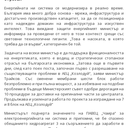
Енергийната ни система се модернизира в реално време.
България има много добра основа - мрежа, инфраструктура и
достатъчно производствен капацитет, за да се позиционира
като надежден домакин на инфраструктура за изкуствен
интелект. Това виждане защити енергийният министър и
информира за проведени от него в този контекст срещи със
световни технологични гиганти. „Това е насоката, в която
трябва да се върви“, категоричен бе той.
Задачата на всеки министър е да поддържа функционалността
на енергетиката, която е водещ и стратегически стопански
отрасъл на българската икономика. „Затова още в първите
дни, след като поех поста, започнах първо с разрешаване на
съществуващите проблеми в АЕЦ „Козлодуй“, заяви министър
Трайков. Със сменени мембрани шести блок работи
безпроблемно и при пълна мощност, а за избягване на подобни
проблеми в бъдеще Министерският съвет одобри дерогация на
10 процедури за доставки на оригинални части за централата.
Продължава и усилената работа по проекта за изграждане на 7
и 8 блок на АЕЦ „Козлодуй“
Министърът подчерта значението на ПАВЕЦ „Чаира“ за
електроенергийната ни система и припомни, че бе спазено
обещанието хидроагрегат 3 на съоръжението да заработи в