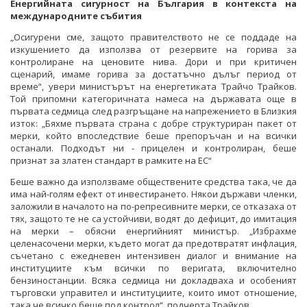
Енергийната сигурност на България в контекста на
международните събития
„Осигурени сме, защото правителството не се поддаде на
изкушението да използва от резервите на горива за
контролиране на ценовите нива. Дори и при критичен
сценарий, имаме горива за достатъчно дълъг период от
време“, увери министърът на енергетиката Трайчо Трайков.
Той припомни категоричната намеса на държавата още в
първата седмица след разгръщане на напрежението в Близкия
изток: „Бяхме първата страна с добре структуриран пакет от
мерки, който впоследствие беше препоръчан и на всички
останали. Подходът ни - прицелен и контролиран, беше
признат за златен стандарт в рамките на ЕС“
Беше важно да използваме обществените средства така, че да
има най-голям ефект от инвестирането. Някои държави членки,
заложили в началото на по-репресивните мерки, се отказаха от
тях, защото те не са устойчиви, водят до дефицит, до имитация
на мерки – обясни енергийният министър. „Избрахме
целенасочени мерки, където могат да предотвратят инфлация,
съчетано с ежедневен интензивен диалог и внимание на
институциите към всички по веригата, включително
бензиностанции. Всяка седмица ни докладваха и особеният
търговски управител и институциите, които имот отношение,
така че всичко беше под контрол“, подчерта Трайков.