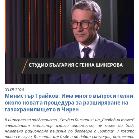
03.05.2026
Министър Трайков: Има много въпросителни
около новата процедура за разширяване на
газохранилището в Чирен
В интервю за предаването „Студио България” на „Свободна точка”
енергийният министър изрази оптимизъм, че може да бъде
намерено рационално решение по договора с „Боташ” и когато
това се случи, България ще бъде в по-добра ситуация, отколкото