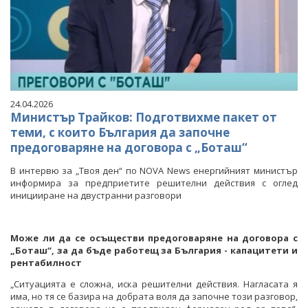
24.04.2026
Министър Трайков: Подготвихме пакет от
теми, с които България да започне
предоговаряне на договора с „Боташ“
В интервю за „Твоя ден“ по NOVA News енергийният министър
информира за предприетите решителни действия с оглед
иницииране на двустранни разговори
Може ли да се осъществи предоговаряне на договора с
„Боташ“, за да бъде работещ за България - капацитети и
рентабилност
„Ситуацията е сложна, иска решителни действия. Нагласата я
има, но тя се базира на добрата воля да започне този разговор,