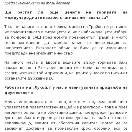
преди сключването на този договор
Ще растат ли още цените на горивата на
международните пазари, стигнаха ли тавана си?
Това не зависи от нас, отбеляза министър Трайков и допълни,
че положителното в ситуацията е, че с наближаващите избори
за Конгрес в САЩ през есента президентът Тръмп е мното
силно мотивиран да намери начин за деескалация на
напрежението. Рисковете обаче не бива да се изключват,
предупреди енергийният министър.
На много места в Европа акцизите върху горивата бяха
намалени, но в България винаги сме били на минималните
ставки, изтъкна той и припомни, че цените у нас са по-ниски от
останалите държави в ЕС.
Работата на „Лукойл” у нас и евентуалната продажба на
дружеството
Моята информация е от това, което е споделил особеният
управител в правителствения щаб и в разогвори – това е през
неговия поглед , а не обективни данни, предупреди Трайков и
допълни: Има осигурени досткавки до края на май, но това е
револвиращо, зависи от оборотния капитал. Могат да се
заключат доставки за произволен срок, особено ако се