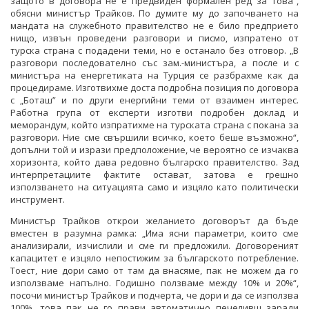
защото в договора не е предвиден формален ред за това“,
обясни министър Трайков. По думите му до започването на
мандата на служебното правителство не е било предприето
нищо, извън проведени разговори и писмо, изпратено от
турска страна с подадени теми, но е останало без отговор. „В
разговори последователно със зам.-министъра, а после и с
министъра на енергетиката на Турция се разбрахме как да
процедираме. Изготвихме доста подробна позиция по договора
с „Боташ” и по други енергийни теми от взаимен интерес.
Работна група от експерти изготви подробен доклад и
меморандум, който изпратихме на турската страна с покана за
разговори. Ние сме свършили всичко, което беше възможно“,
допълни той и изрази предположение, че вероятно се изчаква
хоризонта, който дава редовно българско правителство. Зад
интерпретациите фактите остават, затова е грешно
използването на ситуацията само и изцяло като политически
инструмент.
Министър Трайков открои желанието договорът да бъде
вместен в разумна рамка: „Има ясни параметри, които сме
анализирали, изчислили и сме ги предложили. Договореният
капацитет е изцяло непостижим за българското потребление.
Тоест, ние дори само от там да внасяме, пак не можем да го
използваме напълно. Годишно ползваме между 10% и 20%“,
посочи министър Трайков и подчерта, че дори и да се използва
100%, това пак не го прави автоматично печеливш заради