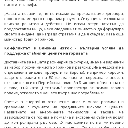
високите тарифи.
„Нашата позиция е, че не искаме да прекратяваме договора,
просто искаме да го направим разумен. Ситуацията е сложна и
изисква решителни действия. Не искам оттук нататък да
предпоставям нищо, нека следващият министър да формулира
своето виждане, да изгради стратегия и да я следва”, каза още
министър Трайчо Трайков.
Конфликтът в Близкия изток - България успява да
поддържа стабилни цените на горивата
Доставките за нашата рафинерия са сигурни, имаме и варианти
за избор, посочи министър Трайков и разясни: „Има недостиг на
определени видове продукти (в Европа), например керосин,
защото в рамките на ЕС голяма част от керосина е вносен,
включително и от Персийския залив. За България обаче това не
е така, тъй като „Нефтохим” произвежда от всички горива
повече, отколкото е нашето вътрешно потребление”.
Светът в енергийно отношение днес е много различен в
сравнение с годините на предишните шокове с цените.
Развитието на енергийните технологии е такова, че
зависимостта от горива е по-малка и екстремни събития водят
до контролирани ръстове. „У нас цените почти мигновено
скочиха, когато се разви ситуацията. Сега са стабилни, на