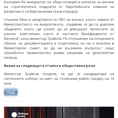
България бе инициатор на обща позиция в региона за искане
на стратегическа подкрепа от Европейската комисия за
развитието на Вертикалния газов коридор
Спасени бяха и средствата по ПВУ за всичко, което зависи от
Министерството на енергетиката. „Надявам се да са доволни
общините, които ще успеят да си довършат проектите за
улично осветление, както и частните бенефициенти от
бизнеса“, каза министър Трайков. По отношение на концесиите
обясни, че документацията е подготвена, но не е внасяна в
Министерски съвет, за да не възниква въпросът защо
служебното правителство взима решения за десетилетия
напред.
Визия за следващата стъпка в обществена роля
Министър Трайков сподели, че ще се кандидатира на
частичните избори за кмет на столичния район Средец на 14
юни.
ОЩЕ