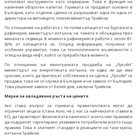
използват инструменти като хеджиране. Това е функция на
наличния оборотен капитал. Горивата се продават основно в
България, като отделни сделки се разрешават една по една от
директора на митниците, поясни министър Трайков.
По отношение на работата с по-голям капацитет на бургаската
рафинерия, министърът изтъкна, че темата е обсъждана през
миналата седмица. В момента рафинерията работи с около 81-
82% от капацитета си. Според информация, получена от
особения управител, това са технологичните възможности с
оглед на вида нефт, който се преработва в момента.
По отношение на евентуалната продажба на „Лукойл”
министърът на енергетиката изтъкна, че едва ли ще има
срокове, които да притискат собственика за сделка. „Лукойл” се
продава, това не се случва в България и не зависи от България.
Това решение зависи от Белия дом, заключи Трайков.
Мерки за овладяване ръста на цените
Ако става въпрос за горивата, правителствата могат да
ограничат акциза (стана ясно, че у нас са най-ниските ставки в
ЕС), да гарантират физическата наличност (което ние правим) и
да подкрепят таргетирано уязвимите потребители (което също
правим). Това е златният стандарт в реакциите на тази криза,
изтъкна Трайков.