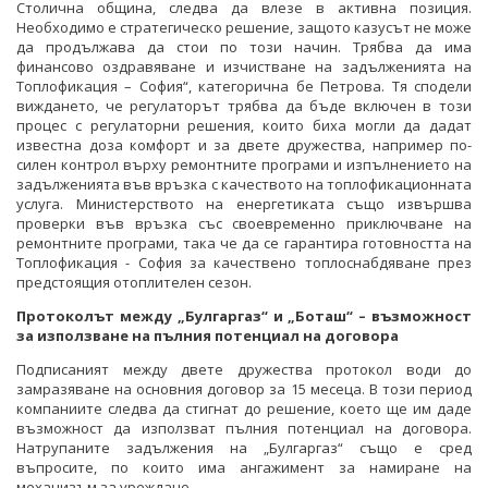
Столична община, следва да влезе в активна позиция.
Необходимо е стратегическо решение, защото казусът не може
да продължава да стои по този начин. Трябва да има
финансово оздравяване и изчистване на задълженията на
Топлофикация – София“, категорична бе Петрова. Тя сподели
виждането, че регулаторът трябва да бъде включен в този
процес с регулаторни решения, които биха могли да дадат
известна доза комфорт и за двете дружества, например по-
силен контрол върху ремонтните програми и изпълнението на
задълженията във връзка с качеството на топлофикационната
услуга. Министерството на енергетиката също извършва
проверки във връзка със своевременно приключване на
ремонтните програми, така че да се гарантира готовността на
Топлофикация - София за качествено топлоснабдяване през
предстоящия отоплителен сезон.
Протоколът между „Булгаргаз“ и „Боташ“ – възможност
за използване на пълния потенциал на договора
Подписаният между двете дружества протокол води до
замразяване на основния договор за 15 месеца. В този период
компаниите следва да стигнат до решение, което ще им даде
възможност да използват пълния потенциал на договора.
Натрупаните задължения на „Булгаргаз“ също е сред
въпросите, по които има ангажимент за намиране на
механизъм за уреждане.