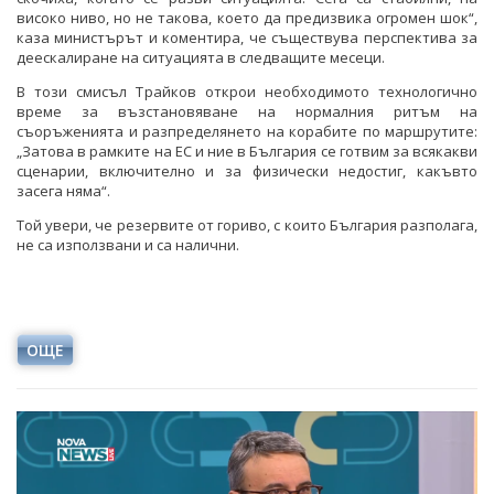
високо ниво, но не такова, което да предизвика огромен шок“,
каза министърът и коментира, че съществува перспектива за
деескалиране на ситуацията в следващите месеци.
В този смисъл Трайков открои необходимото технологично
време за възстановяване на нормалния ритъм на
съоръженията и разпределянето на корабите по маршрутите:
„Затова в рамките на ЕС и ние в България се готвим за всякакви
сценарии, включително и за физически недостиг, какъвто
засега няма“.
Той увери, че резервите от гориво, с които България разполага,
не са използвани и са налични.
ОЩЕ