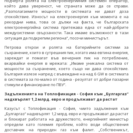
подчерта ролята на Електроенергийния системен оператор,
който дава увереност, че страната може да се справи.
„Разполагаемите мощности в системата ни дават доза
спокойствие. Износът на електроенергия към момента е на
рекордни нива, това се дължи на факта, че българската
електроенергийна система притежава една от най-добрите
междусистемни свързаности. Така имаме възможност в тази
ситуация да подкрепим региона“, посочи министърът.
Петрова открои и ролята на батерийните системи за
съхранение, които в сутрешния пик, когато има евтина енергия,
зареждат и помагат във вечерния пик на потребление,
вкарвайки енергия в мрежата: „Имаме уникална система от
мощности за съхранение, което също ни дава спокойствие.
България излезе напред с въвеждане на над 6 GW в системата
в системата за по-малко от година - резултат от добри пазарни
стимули и финансиране по ПВУ“.
Задълженията на Топлофикация - София към „Булгаргаз“
надхвърлят 1,2 млрд. евро и продължават да растат
Казусът с Топлофикация - София, чиито задължения към
„Булгаргаз“ надхвърлят 1,2 млрд. евро и продължават да растат
и блокират работата на дружеството, енергийният министър
определи като големия проблем, който води обществения
доставчик на природен газ към фалит. „Собственикът,