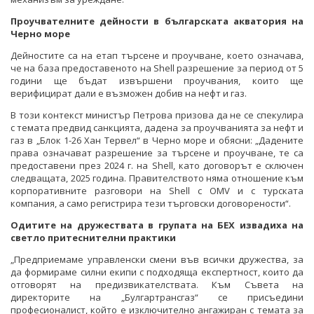
Проучвателните дейности в българската акватория на
Черно море
Дейностите са на етап търсене и проучване, което означава,
че на база предоставеното на Shell разрешение за период от 5
години ще бъдат извършени проучвания, които ще
верифицират дали е възможен добив на нефт и газ.
В този контекст министър Петрова призова да не се спекулира
с темата предвид санкцията, дадена за проучванията за нефт и
газ в „Блок 1-26 Хан Тервел“ в Черно море и обясни: „Дадените
права означават разрешение за търсене и проучване, те са
предоставени през 2024 г. на Shell, като договорът е сключен
следващата, 2025 година. Правителството няма отношение към
корпоративните разговори на Shell с OMV и с турската
компания, а само регистрира тези търговски договорености“.
Одитите на дружествата в групата на БЕХ извадиха на
светло притеснителни практики
„Предприемаме управленски смени във всички дружества, за
да формираме силни екипи с подходяща експертност, които да
отговорят на предизвикателствата. Към Съвета на
директорите на „Булгартрансгаз“ се присъедини
професионалист, който е изключително ангажиран с темата за