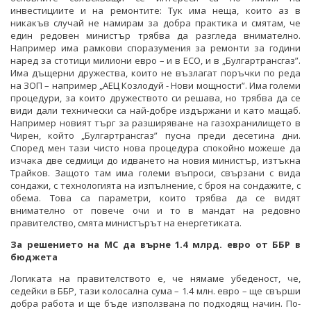
инвестициите и на ремонтите: Тук има неща, които аз в
никакъв случай не намирам за добра практика и смятам, че
един редовен министър трябва да разгледа внимателно.
Например има рамкови споразумения за ремонти за години
наред за стотици милиони евро – и в ЕСО, и в „Булгартрансгаз”.
Има дъщерни дружества, които не възлагат поръчки по реда
на ЗОП – например „АЕЦ Козлодуй - Нови мощности”. Има големи
процедури, за които дружеството си решава, но трябва да се
види дали технически са най-добре издържани и като мащаб.
Например новият търг за разширяване на газохранилището в
Чирен, който „Булгартрансгаз” пусна преди десетина дни.
Според мен тази чисто нова процедура спокойно можеше да
изчака две седмици до идването на новия министър, изтъкна
Трайков. Защото там има големи въпроси, свързани с вида
сондажи, с технологията на изпълнение, с броя на сондажите, с
обема. Това са параметри, които трябва да се видят
внимателно от повече очи и то в мандат на редовно
правителство, смята министърът на енергетиката.
За решението на МС да върне 1.4 млрд. евро от ББР в
бюджета
Логиката на правителството е, че нямаме убеденост, че,
седейки в ББР, тази колосална сума – 1.4 млн. евро – ще свърши
добра работа и ще бъде използвана по подходящ начин. По-