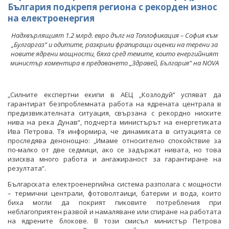
България подкрепя региона с рекорден износ
на електроенергия
Надхвърлящият 1.2 млрд. евро дълг на Топлофикация – София към
„Булгаргаз“ и одитите, разкрили фрапиращи оценки на терени за
новите ядрени мощности, бяха сред темите, които енергийният
министър коментира в предаването „Здравей, България“ на NOVA
„Силните експертни екипи в АЕЦ „Козлодуй“ успяват да
гарантират безпроблемната работа на ядрената централа в
предизвикателната ситуация, свързана с рекордно ниските
нива на река Дунав“, подчерта министърът на енергетиката
Ива Петрова. Тя информира, че динамиката в ситуацията се
проследява денонощно: „Имаме относително спокойствие за
по-малко от две седмици, ако се задържат нивата, но това
изисква много работа и ангажираност за гарантиране на
резултата“.
Българската електроенергийна система разполага с мощности
– термични централи, фотоволтаици, батерии и вода, които
биха могли да покрият пиковите потребления при
неблагоприятен развой и намаляване или спиране на работата
на ядрените блокове. В този смисъл министър Петрова