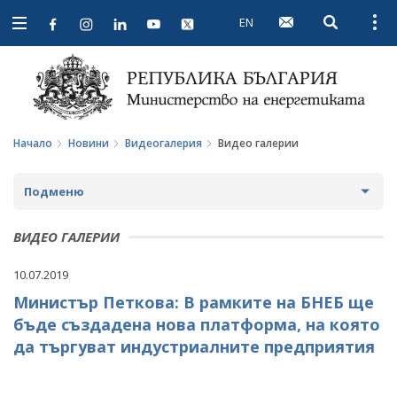
EN
Open searc
Open
Open
navigation
Начало
Новини
Видеогалерия
Видео галерии
Подменю
НОВИНИ
ВИДЕО ГАЛЕРИИ
ПРЕДСТОЯЩИ СЪБИТИЯ
10.07.2019
Министър Петкова: В рамките на БНЕБ ще
ЗА ОБЩЕСТВЕНО ОБСЪЖДАНЕ
бъде създадена нова платформа, на която
ПРОЕКТИ ЗА ОБЩЕСТВЕНО ОБСЪЖДАНЕ
ИНТЕРВЮТА
да търгуват индустриалните предприятия
ЗАВЪРШИЛИ ПРОЦЕДУРИ ЗА ОБЩЕСТВЕНО
ПАРЛАМЕНТАРЕН КОНТРОЛ
ОБСЪЖДАНЕ