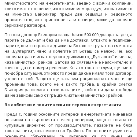
Министерството на енергетиката, заедно с всички компании,
които имат отношение, изготвихме меморандум, изпратихме го
на министър Байрактар преди две седмици и редовното
правителство, ако припознае тази позиция, може да започне
сериозни разговори.
По този договор България плаща близо 500 000 долара на ден, а
парите се дължат и без да има доставки. Откакто е подписан,
парите, които страната дължи на Боташ се трупат на сметката
на „Булгаргаз“. Явно и колегите от Боташ са наясно, че, ако
започнат да си искат веднага дължимото, „Булгаргаз“ изчезва,
каза министър Трайков. Затова аз смятам че е наложително и
спешно да се намери решение. Когато това се случи, ще сме в
по-добра ситуация, отколкото преди да сме имали този договор,
уверен е той. Защото ще запазим рационалната част и ще
променим това, което не е както трябва. В крайна сметка
България разполага с този капацитет, който ни дава свобода
да не зависим само от гръцкия, изтъкна министър Трайков.
За лобистки и политически интереси в енергетиката
Преди 15 години основните интереси в енергеитката минаваха
по линия на търговията с електроенергия, защото тогава се
купуваше директно от производителите, пазарите не бяха
така развити, каза министър Трайков. По неговите думи сега
основните сблъскващи се интереси са по линия на