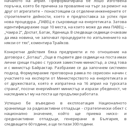
началото на април. Преформатирана бе лошо изготвена
поръчка, която бе причина за проваляне на търг за ремонт на
друг от агрегатите – понастоящем са отделени инженерните от
строителните дейности, което е предпоставка за успех при
нова процедура. „ПАВЕЦ е съкровище на енергетиката. Затова
идентифицирахме още 10 места, на които може да има ПАВЕЦ –
„Чаира 2“, Доспат, Батак, Яденица. В следващи седмици очаквам
да има новина, че започват процедурите по изпълнението на
някои от тях“, коментира Трайков.
Конкретни действия бяха предприети и по отношение на
договора с „Боташ“: „Още в първите две седмици на поста имах
лични срещи първо с турския заместник-министър, а след това
и с министър Байрактар. Разбрахме се да започнем системен
подход. Формулирахме преговорна рамка по сериозен начин с
участието на експерти от Министерството на енергетиката и
от дружествата, която е изпратена на 16 април на турската
страна“, посочи енергийният министър и изрази убеденост, че
наследникът му на поста ще продължи работата.
Успешно бе въведено в експлоатация Националното
хранилище за радиоактивни отпадъци - стратегически обект с
национално значение, който ще приема ниско- и
средноактивни отпадъци, генерирани в България, в
следващите 60 години, а ще ги пази 300 години.