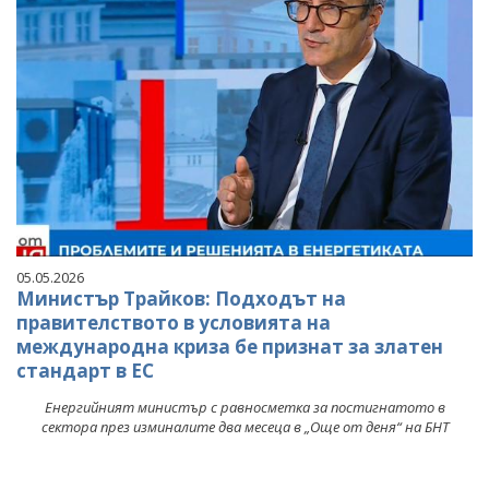
05.05.2026
Министър Трайков: Подходът на
правителството в условията на
международна криза бе признат за златен
стандарт в ЕС
Енергийният министър с равносметка за постигнатото в
сектора през изминалите два месеца в „Още от деня“ на БНТ