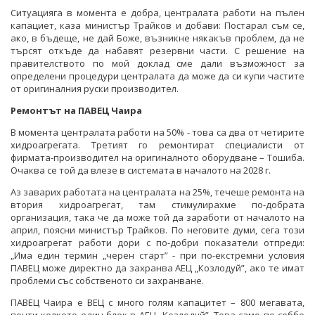
Ситуацияга в момента е добра, централата работи на пълен
капациет, каза министър Трайков и добави: Постарал съм се,
ако, в бъдеще, не дай Боже, възникне някакъв проблем, да не
търсят откъде да набавят резервни части. С решение на
правителството по мой доклад сме дали възможност за
определени процедури централата да може да си купи частите
от оригиналния руски производител.
Ремонтът на ПАВЕЦ Чаира
В момента централата работи на 50% - това са два от четирите
хидроагрегата. Третият го ремонтират специалисти от
фирмата-производител на оригиналното оборудване – Тошиба.
Очаква се той да влезе в системата в началото на 2028 г.
Аз заварих работата на централата на 25%, течеше ремонта на
втория хидроагрегат, там стимулирахме по-добрата
организация, така че да може той да заработи от началото на
април, поясни министър Трайков. По неговите думи, сега този
хидроагрегат работи дори с по-добри показатели отпреди:
„Има един термин „черен старт” - при по-екстремни условия
ПАВЕЦ може директно да захранва АЕЦ „Козлодуй”, ако те имат
проблеми със собственото си захранване.
ПАВЕЦ Чаира е ВЕЦ с много голям капацитет – 800 мегавата,