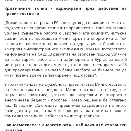
Критичните точки - адресирани чрез действия на
правителството
„Бяхме първата страна в ЕС, която успя да приложи схемата за
подкрепа на енергоинтезивните предприятия. Това изискваше
усилена съвместна работа с Европейската комисия“, изтъкна
важния ход на държавата министърът на енергетиката. Той
открои и значението на получената дерогация от Службата за
контрол на чуждестранните активи (OFAC) към Министерството
на финансите на САЩ: „В резултат на сериозен подход успяхме
да гарантираме работата на рафинерията в Бургас за още 6
месеца и не в последния момент, както през ноември м.г., а 16
дни предварително, каквато беше молбата на бизнеса, за да
имат повече време за планиране и подготовка“.
В краткия мандат на служебното правителство Министерството
на енергетиката, заедно с Министерството на труда и
социалната политика, успяхме да разрешим и въпроса с
енергийната бедност - проблем, чието решение бе отлагано
над 15 години. „Системата предвижда свързването на много
бази данни у нас, за да може процесът да протича гладко и
почти автоматично“, отбеляза министър Трайков.
Равносметката в енергетиката - най-важният стопански
отрасъл