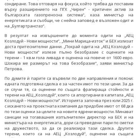
сондиране. Това отговаря на фокуса, който трябва да поставим
върху разширението на ПГХ „Чирен“ - критичен актив за
българската газопреносна система“, каза министър на
енергетиката и съобщи, че с нейна заповед е възложен одит и
на „Булгартрансгаз“.
В резултат на извършените до момента одити на „АЕЦ
Козлодуй - Нови мощности“, „Мини Марица-изток“ и БЕХ излизат
доста притеснителни данни. „Покрай одита на „АЕЦ Козлодуй –
Нови мощности“ излезе пълно безобразие с оценките на
терени - 1 кв.м гола ливада е оценена на повече от 1600 евро.
Шокира ме размерът на това безобразие“, заяви министър
Петрова.
По думите ѝ парите са вървели по две направления и поясни:
едната подготвяна сделка е за частен имот по тези цени. За да
се случи тя, са оценени по същата фрапираща стойности и
терени на АЕЦ „Козлодуй“, които са апортирани в капитала „АЕЦ
Козлодуй – Нови мощности“. Историята започва през юли 2025 г.
с искането на проектната компания да придобие имот от 68 дка
по тези оценки за целите на новите ядрени мощности. Минават
санкции на тогавашния изпълнителен директор на БЕХ и на
министъра на енергетиката, дори са преведени пари по сметки
на дружеството, за да се реализира тази сделка. Другите
терени, които са на АЕЦ „Козлодуй“, оценени на същата