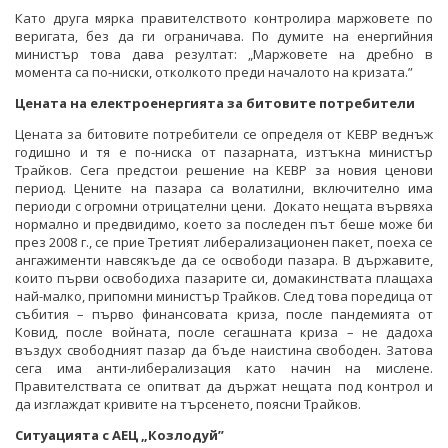
Като друга мярка правителството контролира маржовете по
веригата, без да ги ограничава. По думите на енергийния
министър това дава резултат: „Маржовете на дребно в
момента са по-ниски, отколкото преди началото на кризата.”
Цената на електроенергията за битовите потребители
Цената за битовите потребители се определя от КЕВР веднъж
годишно и тя е по-ниска от пазарната, изтъкна министър
Трайков. Сега предстои решение на КЕВР за новия ценови
период. Цените на пазара са волатилни, включително има
периоди с огромни отрицателни цени. Докато нещата вървяха
нормално и предвидимо, което за последен път беше може би
през 2008 г., се прие Третият либерализационен пакет, поеха се
ангажименти навсякъде да се освободи пазара. В държавите,
които първи освободиха пазарите си, домакинствата плащаха
най-малко, припомни министър Трайков. След това поредица от
събития – първо финансовата криза, после пандемията от
Ковид, после войната, после сегашната криза – не дадоха
въздух свободният пазар да бъде наистина свободен. Затова
сега има анти-либерализация като начин на мислене.
Правителствата се опитват да държат нещата под контрол и
да изглаждат кривите на търсенето, поясни Трайков.
Ситуацията с АЕЦ „Козлодуй”