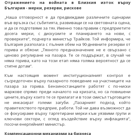
Отражението на войната в Близкия изток върху
България - мерки, резерви, рискове
„Наша отговорност е да предвиждаме различните сценарии
във връзка със събитията, развиващи се на световната сцена,
и да се подготвяме за тях. Именно това правим с предприетите
досега мерки, с дискусиите и планирането на нови, с
проверките“, подчерта министър Трайков. Той информира, че
България разполага с пълния обем на 90-дневните резерви от
горива и обясни: „Тяхното предназначение не е свързано с
ценово регулиране на пазара. Те се поддържат, в случай че
няма горива, като на този етап няма голяма вероятност да се
стигне дотам“.
Към настоящия момент институционалният контрол е
съсредоточен върху пазарното поведение на участниците на
пазара за горива. Бензиностанциите работят с по-ниски
маржове спрямо преди началото на кризата, но са повишени
цените, върху които те се прилагат и в този смисъл търговците
не инкасират големи загуби. „Пазарният подход, който
правителството предприе, работи. Той ни дава възможност да
се фокусираме върху таргетирани мерки към уязвими групи и
ключови сектори, с оглед въздействие върху инфлацията“,
посочи енергийният министър.
Компенсационни механизми за бизнеса