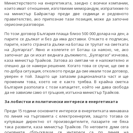
Министерството на енергетиката, заедно с всички компании,
които имат отношение, изготвихме меморандум, изпратихме го
на министър Байрактар преди две седмици и редовното
правителство, ако припознае тази позиция, може да започне
сериозни разговори.
По този договор България плаща близо 500 000 долара на ден, а
парите се дължат и без да има доставки. Откакто е подписан,
парите, които страната дължи на Боташ се трупат на сметката
на „Булгаргаз“. Явно и колегите от Боташ са наясно, че, ако
започнат да си искат веднага дължимото, „Булгаргаз“ изчезва,
каза министър Трайков. Затова аз смятам че е наложително и
спешно да се намери решение. Когато това се случи, ще сме в
по-добра ситуация, отколкото преди да сме имали този договор,
уверен е той. Защото ще запазим рационалната част и ще
променим това, което не е както трябва. В крайна сметка
България разполага с този капацитет, който ни дава свобода
да не зависим само от гръцкия, изтъкна министър Трайков.
За лобистки и политически интереси в енергетиката
Преди 15 години основните интереси в енергеитката минаваха
по линия на търговията с електроенергия, защото тогава се
купуваше директно от производителите, пазарите не бяха
така развити, каза министър Трайков. По неговите думи сега
основните сблъскващи се интереси са по линия на