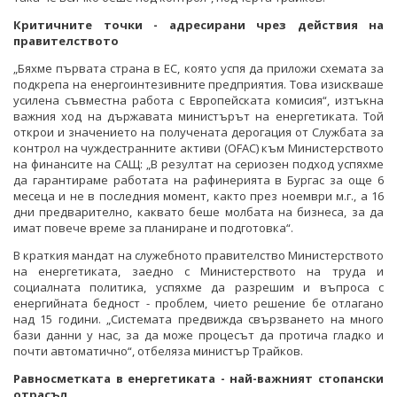
Критичните точки - адресирани чрез действия на
правителството
„Бяхме първата страна в ЕС, която успя да приложи схемата за
подкрепа на енергоинтезивните предприятия. Това изискваше
усилена съвместна работа с Европейската комисия“, изтъкна
важния ход на държавата министърът на енергетиката. Той
открои и значението на получената дерогация от Службата за
контрол на чуждестранните активи (OFAC) към Министерството
на финансите на САЩ: „В резултат на сериозен подход успяхме
да гарантираме работата на рафинерията в Бургас за още 6
месеца и не в последния момент, както през ноември м.г., а 16
дни предварително, каквато беше молбата на бизнеса, за да
имат повече време за планиране и подготовка“.
В краткия мандат на служебното правителство Министерството
на енергетиката, заедно с Министерството на труда и
социалната политика, успяхме да разрешим и въпроса с
енергийната бедност - проблем, чието решение бе отлагано
над 15 години. „Системата предвижда свързването на много
бази данни у нас, за да може процесът да протича гладко и
почти автоматично“, отбеляза министър Трайков.
Равносметката в енергетиката - най-важният стопански
отрасъл