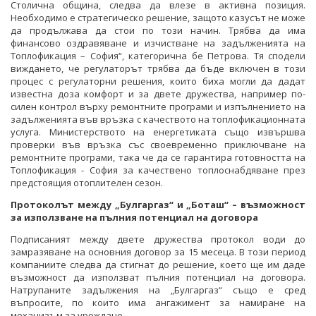
Столична община, следва да влезе в активна позиция.
Необходимо е стратегическо решение, защото казусът не може
да продължава да стои по този начин. Трябва да има
финансово оздравяване и изчистване на задълженията на
Топлофикация – София“, категорична бе Петрова. Тя сподели
виждането, че регулаторът трябва да бъде включен в този
процес с регулаторни решения, които биха могли да дадат
известна доза комфорт и за двете дружества, например по-
силен контрол върху ремонтните програми и изпълнението на
задълженията във връзка с качеството на топлофикационната
услуга. Министерството на енергетиката също извършва
проверки във връзка със своевременно приключване на
ремонтните програми, така че да се гарантира готовността на
Топлофикация - София за качествено топлоснабдяване през
предстоящия отоплителен сезон.
Протоколът между „Булгаргаз“ и „Боташ“ – възможност
за използване на пълния потенциал на договора
Подписаният между двете дружества протокол води до
замразяване на основния договор за 15 месеца. В този период
компаниите следва да стигнат до решение, което ще им даде
възможност да използват пълния потенциал на договора.
Натрупаните задължения на „Булгаргаз“ също е сред
въпросите, по които има ангажимент за намиране на
механизъм за уреждане.