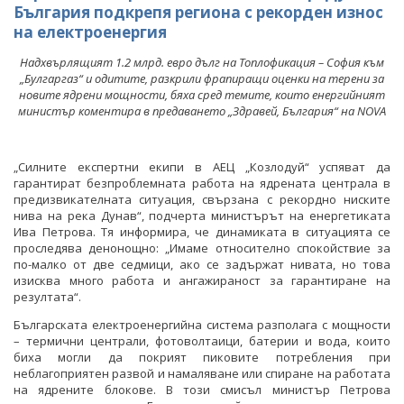
България подкрепя региона с рекорден износ
на електроенергия
Надхвърлящият 1.2 млрд. евро дълг на Топлофикация – София към
„Булгаргаз“ и одитите, разкрили фрапиращи оценки на терени за
новите ядрени мощности, бяха сред темите, които енергийният
министър коментира в предаването „Здравей, България“ на NOVA
„Силните експертни екипи в АЕЦ „Козлодуй“ успяват да
гарантират безпроблемната работа на ядрената централа в
предизвикателната ситуация, свързана с рекордно ниските
нива на река Дунав“, подчерта министърът на енергетиката
Ива Петрова. Тя информира, че динамиката в ситуацията се
проследява денонощно: „Имаме относително спокойствие за
по-малко от две седмици, ако се задържат нивата, но това
изисква много работа и ангажираност за гарантиране на
резултата“.
Българската електроенергийна система разполага с мощности
– термични централи, фотоволтаици, батерии и вода, които
биха могли да покрият пиковите потребления при
неблагоприятен развой и намаляване или спиране на работата
на ядрените блокове. В този смисъл министър Петрова