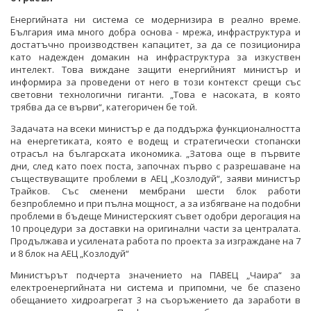
Енергийната ни система се модернизира в реално време.
България има много добра основа - мрежа, инфраструктура и
достатъчно производствен капацитет, за да се позиционира
като надежден домакин на инфраструктура за изкуствен
интелект. Това виждане защити енергийният министър и
информира за проведени от него в този контекст срещи със
световни технологични гиганти. „Това е насоката, в която
трябва да се върви“, категоричен бе той.
Задачата на всеки министър е да поддържа функционалността
на енергетиката, която е водещ и стратегически стопански
отрасъл на българската икономика. „Затова още в първите
дни, след като поех поста, започнах първо с разрешаване на
съществуващите проблеми в АЕЦ „Козлодуй“, заяви министър
Трайков. Със сменени мембрани шести блок работи
безпроблемно и при пълна мощност, а за избягване на подобни
проблеми в бъдеще Министерският съвет одобри дерогация на
10 процедури за доставки на оригинални части за централата.
Продължава и усилената работа по проекта за изграждане на 7
и 8 блок на АЕЦ „Козлодуй“
Министърът подчерта значението на ПАВЕЦ „Чаира“ за
електроенергийната ни система и припомни, че бе спазено
обещанието хидроагрегат 3 на съоръжението да заработи в