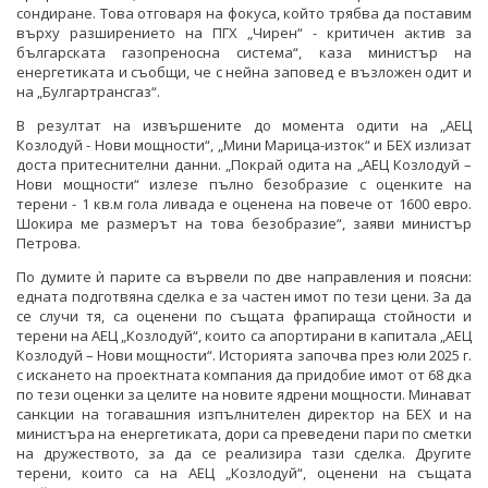
сондиране. Това отговаря на фокуса, който трябва да поставим
върху разширението на ПГХ „Чирен“ - критичен актив за
българската газопреносна система“, каза министър на
енергетиката и съобщи, че с нейна заповед е възложен одит и
на „Булгартрансгаз“.
В резултат на извършените до момента одити на „АЕЦ
Козлодуй - Нови мощности“, „Мини Марица-изток“ и БЕХ излизат
доста притеснителни данни. „Покрай одита на „АЕЦ Козлодуй –
Нови мощности“ излезе пълно безобразие с оценките на
терени - 1 кв.м гола ливада е оценена на повече от 1600 евро.
Шокира ме размерът на това безобразие“, заяви министър
Петрова.
По думите ѝ парите са вървели по две направления и поясни:
едната подготвяна сделка е за частен имот по тези цени. За да
се случи тя, са оценени по същата фрапираща стойности и
терени на АЕЦ „Козлодуй“, които са апортирани в капитала „АЕЦ
Козлодуй – Нови мощности“. Историята започва през юли 2025 г.
с искането на проектната компания да придобие имот от 68 дка
по тези оценки за целите на новите ядрени мощности. Минават
санкции на тогавашния изпълнителен директор на БЕХ и на
министъра на енергетиката, дори са преведени пари по сметки
на дружеството, за да се реализира тази сделка. Другите
терени, които са на АЕЦ „Козлодуй“, оценени на същата