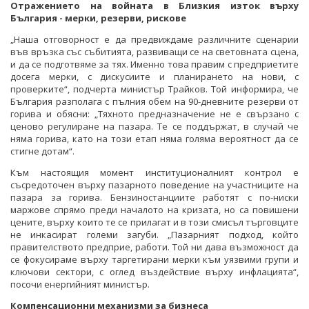
Отражението на войната в Близкия изток върху
България - мерки, резерви, рискове
„Наша отговорност е да предвиждаме различните сценарии
във връзка със събитията, развиващи се на световната сцена,
и да се подготвяме за тях. Именно това правим с предприетите
досега мерки, с дискусиите и планирането на нови, с
проверките“, подчерта министър Трайков. Той информира, че
България разполага с пълния обем на 90-дневните резерви от
горива и обясни: „Тяхното предназначение не е свързано с
ценово регулиране на пазара. Те се поддържат, в случай че
няма горива, като на този етап няма голяма вероятност да се
стигне дотам“.
Към настоящия момент институционалният контрол е
съсредоточен върху пазарното поведение на участниците на
пазара за горива. Бензиностанциите работят с по-ниски
маржове спрямо преди началото на кризата, но са повишени
цените, върху които те се прилагат и в този смисъл търговците
не инкасират големи загуби. „Пазарният подход, който
правителството предприе, работи. Той ни дава възможност да
се фокусираме върху таргетирани мерки към уязвими групи и
ключови сектори, с оглед въздействие върху инфлацията“,
посочи енергийният министър.
Компенсационни механизми за бизнеса