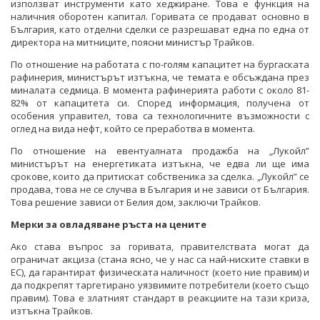
използват инструменти като хеджиране. Това е функция на
наличния оборотен капитал. Горивата се продават основно в
България, като отделни сделки се разрешават една по една от
директора на митниците, поясни министър Трайков.
По отношение на работата с по-голям капацитет на бургаската
рафинерия, министърът изтъкна, че темата е обсъждана през
миналата седмица. В момента рафинерията работи с около 81-
82% от капацитета си. Според информация, получена от
особения управител, това са технологичните възможности с
оглед на вида нефт, който се преработва в момента.
По отношение на евентуалната продажба на „Лукойл”
министърът на енергетиката изтъкна, че едва ли ще има
срокове, които да притискат собственика за сделка. „Лукойл” се
продава, това не се случва в България и не зависи от България.
Това решение зависи от Белия дом, заключи Трайков.
Мерки за овладяване ръста на цените
Ако става въпрос за горивата, правителствата могат да
ограничат акциза (стана ясно, че у нас са най-ниските ставки в
ЕС), да гарантират физическата наличност (което ние правим) и
да подкрепят таргетирано уязвимите потребители (което също
правим). Това е златният стандарт в реакциите на тази криза,
изтъкна Трайков.