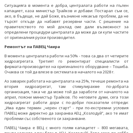
Ситуацияга в момента е добра, централата работи на пълен
капациет, каза министър Трайков и добави: Постарал съм се,
ако, в бъдеще, не дай Боже, възникне някакъв проблем, да не
търсят откъде да набавят резервни части. С решение на
правителството по мой доклад сме дали възможност за
определени процедури централата да може да си купи частите
от оригиналния руски производител.
Ремонтът на ПАВЕЦ Чаира
В момента централата работи на 50% - това са два от четирите
хидроагрегата. Третият го ремонтират специалисти от
фирмата-производител на оригиналното оборудване – Тошиба.
Очаква се той да влезе в системата в началото на 2028 г.
Аз заварих работата на централата на 25%, течеше ремонта на
втория хидроагрегат, там стимулирахме по-добрата
организация, така че да може той да заработи от началото на
април, поясни министър Трайков. По неговите думи, сега този
хидроагрегат работи дори с по-добри показатели отпреди:
„Има един термин „черен старт” - при по-екстремни условия
ПАВЕЦ може директно да захранва АЕЦ „Козлодуй”, ако те имат
проблеми със собственото си захранване.
ПАВЕЦ Чаира е ВЕЦ с много голям капацитет – 800 мегавата,