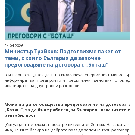
24.04.2026
Министър Трайков: Подготвихме пакет от
теми, с които България да започне
предоговаряне на договора с „Боташ“
В интервю за „Твоя ден“ по NOVA News енергийният министър
информира за предприетите решителни действия с оглед
иницииране на двустранни разговори
Може ли да се осъществи предоговаряне на договора с
„Боташ“, за да бъде работещ за България - капацитети и
рентабилност
„Ситуацията е сложна, иска решителни действия. Нагласата я
има, но тя се базира на добрата воля да започне този разговор,