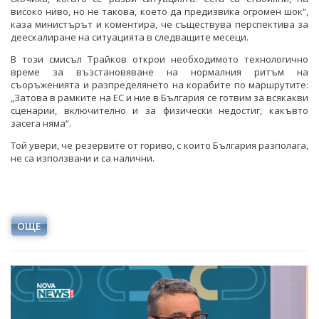
високо ниво, но не такова, което да предизвика огромен шок“,
каза министърът и коментира, че съществува перспектива за
деескалиране на ситуацията в следващите месеци.
В този смисъл Трайков открои необходимото технологично
време за възстановяване на нормалния ритъм на
съоръженията и разпределянето на корабите по маршрутите:
„Затова в рамките на ЕС и ние в България се готвим за всякакви
сценарии, включително и за физически недостиг, какъвто
засега няма“.
Той увери, че резервите от гориво, с които България разполага,
не са използвани и са налични.
ОЩЕ