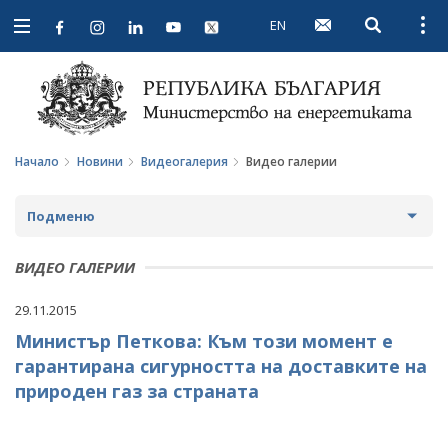
EN
Open searc
Open
Open
navigation
Начало
Новини
Видеогалерия
Видео галерии
Подменю
НОВИНИ
ВИДЕО ГАЛЕРИИ
ПРЕДСТОЯЩИ СЪБИТИЯ
29.11.2015
Министър Петкова: Към този момент е
ЗА ОБЩЕСТВЕНО ОБСЪЖДАНЕ
гарантирана сигурността на доставките на
ПРОЕКТИ ЗА ОБЩЕСТВЕНО ОБСЪЖДАНЕ
ИНТЕРВЮТА
природен газ за страната
ЗАВЪРШИЛИ ПРОЦЕДУРИ ЗА ОБЩЕСТВЕНО
ПАРЛАМЕНТАРЕН КОНТРОЛ
ОБСЪЖДАНЕ