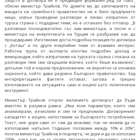
защото в договора не е предвиден формален ред за това“,
обясни министър Трайков. По думите му до започването на
мандата на служебното правителство не е било предприето
нищо, извън проведени разговори и писмо, изпратено от
турска страна с подадени теми, но е останало без отговор. „В
разговори последователно със зам.-министъра, а после и с
министъра на енергетиката на Турция се разбрахме как да
процедираме. Изготвихме доста подробна позиция по договора
с „Боташ” и по други енергийни теми от взаимен интерес.
Работна група от експерти изготви подробен доклад и
меморандум, който изпратихме на турската страна с покана за
разговори. Ние сме свършили всичко, което беше възможно“,
допълни той и изрази предположение, че вероятно се изчаква
хоризонта, който дава редовно българско правителство. Зад
интерпретациите фактите остават, затова е грешно
използването на ситуацията само и изцяло като политически
инструмент.
Министър Трайков открои желанието договорът да бъде
вместен в разумна рамка: „Има ясни параметри, които сме
анализирали, изчислили и сме ги предложили. Договореният
капацитет е изцяло непостижим за българското потребление.
Тоест, ние дори само от там да внасяме, пак не можем да го
използваме напълно. Годишно ползваме между 10% и 20%“,
посочи министър Трайков и подчерта, че дори и да се използва
100%, това пак не го прави автоматично печеливш заради