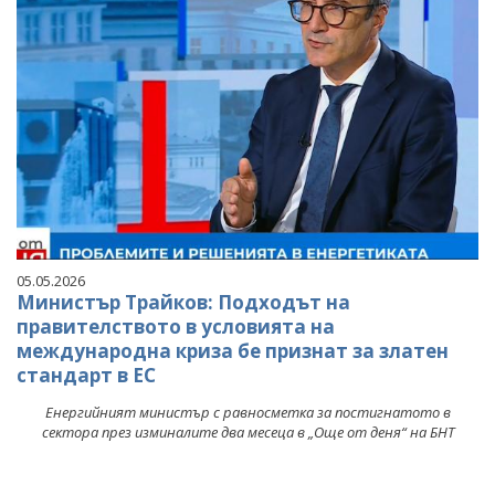
05.05.2026
Министър Трайков: Подходът на
правителството в условията на
международна криза бе признат за златен
стандарт в ЕС
Енергийният министър с равносметка за постигнатото в
сектора през изминалите два месеца в „Още от деня“ на БНТ