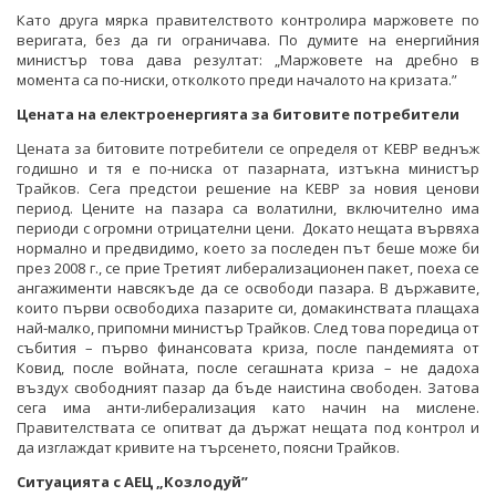
Като друга мярка правителството контролира маржовете по
веригата, без да ги ограничава. По думите на енергийния
министър това дава резултат: „Маржовете на дребно в
момента са по-ниски, отколкото преди началото на кризата.”
Цената на електроенергията за битовите потребители
Цената за битовите потребители се определя от КЕВР веднъж
годишно и тя е по-ниска от пазарната, изтъкна министър
Трайков. Сега предстои решение на КЕВР за новия ценови
период. Цените на пазара са волатилни, включително има
периоди с огромни отрицателни цени. Докато нещата вървяха
нормално и предвидимо, което за последен път беше може би
през 2008 г., се прие Третият либерализационен пакет, поеха се
ангажименти навсякъде да се освободи пазара. В държавите,
които първи освободиха пазарите си, домакинствата плащаха
най-малко, припомни министър Трайков. След това поредица от
събития – първо финансовата криза, после пандемията от
Ковид, после войната, после сегашната криза – не дадоха
въздух свободният пазар да бъде наистина свободен. Затова
сега има анти-либерализация като начин на мислене.
Правителствата се опитват да държат нещата под контрол и
да изглаждат кривите на търсенето, поясни Трайков.
Ситуацията с АЕЦ „Козлодуй”