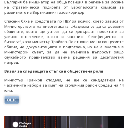
България бе инициатор на обща позиция в региона за искане
на стратегическа подкрепа от Европейската комисия за
развитието на Вертикалния газов коридор
Спасени бяха и средствата по ПВУ за всичко, което зависи от
Министерството на енергетиката. „Надявам се да са доволни
общините, които ще успеят да си довършат проектите за
улично осветление, както и частните бенефициенти от
бизнеса“, каза министър Трайков. По отношение на концесиите
обясни, че документацията е подготвена, но не е внасяна в
Министерски съвет, за да не възниква въпросът защо
служебното правителство взима решения за десетилетия
напред.
Визия за следващата стъпка в обществена роля
Министър Трайков сподели, че ще се кандидатира на
частичните избори за кмет на столичния район Средец на 14
юни.
ОЩЕ