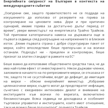
Енергийната сигурност на България в контекста на
международните събития
„Осигурени сме, защото правителството не се поддаде на
изкушението да използва от резервите на горива за
контролиране на ценовите нива. Дори и при критичен
сценарий, имаме горива за достатъчно дълъг период от
време“, увери министърът на енергетиката Трайчо Трайков.
Той припомни категоричната намеса на държавата още в
първата седмица след разгръщане на напрежението в Близкия
изток: „Бяхме първата страна с добре структуриран пакет от
мерки, който впоследствие беше препоръчан и на всички
останали. Подходът ни - прицелен и контролиран, беше
признат за златен стандарт в рамките на ЕС“
Беше важно да използваме обществените средства така, че да
има най-голям ефект от инвестирането. Някои държави членки,
заложили в началото на по-репресивните мерки, се отказаха от
тях, защото те не са устойчиви, водят до дефицит, до имитация
на мерки – обясни енергийният министър. „Избрахме
целенасочени мерки, където могат да предотвратят инфлация,
съчетано с ежедневен интензивен диалог и внимание на
институциите към всички по веригата, включително
бензиностанции. Всяка седмица ни докладваха и особеният
търговски управител и институциите, които имот отношение,
така че всичко беше под контрол“, подчерта Трайков.