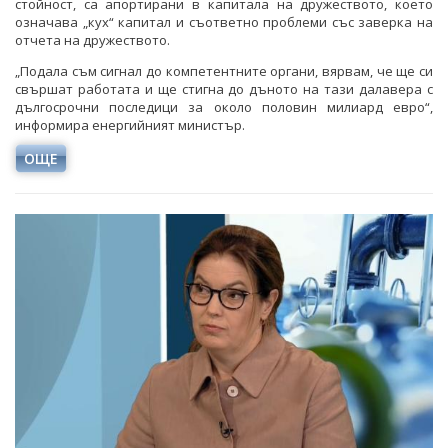
стойност, са апортирани в капитала на дружеството, което
означава „кух“ капитал и съответно проблеми със заверка на
отчета на дружеството.
„Подала съм сигнал до компетентните органи, вярвам, че ще си
свършат работата и ще стигна до дъното на тази далавера с
дългосрочни последици за около половин милиард евро“,
информира енергийният министър.
ОЩЕ