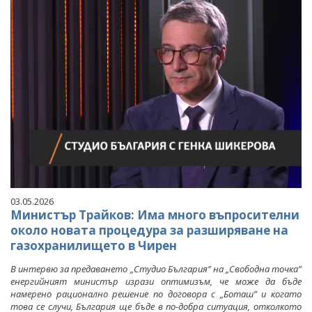
03.05.2026
Министър Трайков: Има много въпросителни
около новата процедура за разширяване на
газохранилището в Чирен
В интервю за предаването „Студио България” на „Свободна точка”
енергийният министър изрази оптимизъм, че може да бъде
намерено рационално решение по договора с „Боташ” и когато
това се случи, България ще бъде в по-добра ситуация, отколкото