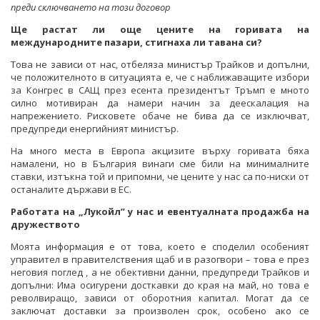
преди сключването на този договор
Ще растат ли още цените на горивата на
международните пазари, стигнаха ли тавана си?
Това не зависи от нас, отбеляза министър Трайков и допълни,
че положителното в ситуацията е, че с наближаващите избори
за Конгрес в САЩ през есента президентът Тръмп е мното
силно мотивиран да намери начин за деескалация на
напрежението. Рисковете обаче не бива да се изключват,
предупреди енергийният министър.
На много места в Европа акцизите върху горивата бяха
намалени, но в България винаги сме били на минималните
ставки, изтъкна той и припомни, че цените у нас са по-ниски от
останалите държави в ЕС.
Работата на „Лукойл” у нас и евентуалната продажба на
дружеството
Моята информация е от това, което е споделил особеният
управител в правителствения щаб и в разогвори – това е през
неговия поглед , а не обективни данни, предупреди Трайков и
допълни: Има осигурени досткавки до края на май, но това е
револвиращо, зависи от оборотния капитал. Могат да се
заключат доставки за произволен срок, особено ако се