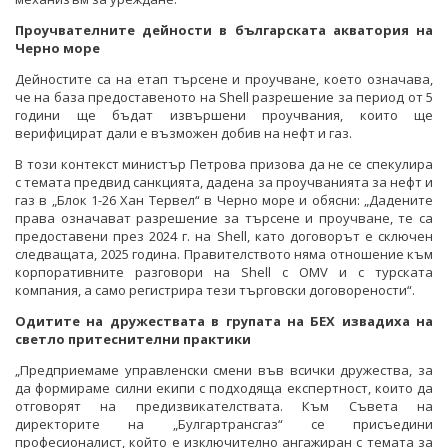
Проучвателните дейности в българската акватория на
Черно море
Дейностите са на етап търсене и проучване, което означава,
че на база предоставеното на Shell разрешение за период от 5
години ще бъдат извършени проучвания, които ще
верифицират дали е възможен добив на нефт и газ.
В този контекст министър Петрова призова да не се спекулира
с темата предвид санкцията, дадена за проучванията за нефт и
газ в „Блок 1-26 Хан Тервел“ в Черно море и обясни: „Дадените
права означават разрешение за търсене и проучване, те са
предоставени през 2024 г. на Shell, като договорът е сключен
следващата, 2025 година. Правителството няма отношение към
корпоративните разговори на Shell с OMV и с турската
компания, а само регистрира тези търговски договорености“.
Одитите на дружествата в групата на БЕХ извадиха на
светло притеснителни практики
„Предприемаме управленски смени във всички дружества, за
да формираме силни екипи с подходяща експертност, които да
отговорят на предизвикателствата. Към Съвета на
директорите на „Булгартрансгаз“ се присъедини
професионалист, който е изключително ангажиран с темата за