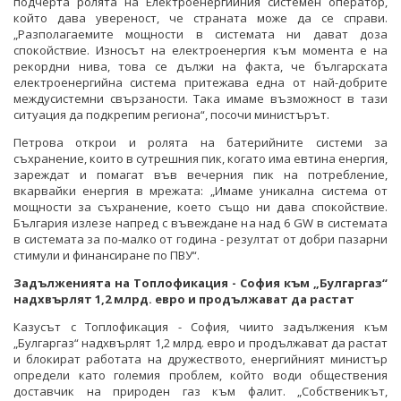
подчерта ролята на Електроенергийния системен оператор,
който дава увереност, че страната може да се справи.
„Разполагаемите мощности в системата ни дават доза
спокойствие. Износът на електроенергия към момента е на
рекордни нива, това се дължи на факта, че българската
електроенергийна система притежава една от най-добрите
междусистемни свързаности. Така имаме възможност в тази
ситуация да подкрепим региона“, посочи министърът.
Петрова открои и ролята на батерийните системи за
съхранение, които в сутрешния пик, когато има евтина енергия,
зареждат и помагат във вечерния пик на потребление,
вкарвайки енергия в мрежата: „Имаме уникална система от
мощности за съхранение, което също ни дава спокойствие.
България излезе напред с въвеждане на над 6 GW в системата
в системата за по-малко от година - резултат от добри пазарни
стимули и финансиране по ПВУ“.
Задълженията на Топлофикация - София към „Булгаргаз“
надхвърлят 1,2 млрд. евро и продължават да растат
Казусът с Топлофикация - София, чиито задължения към
„Булгаргаз“ надхвърлят 1,2 млрд. евро и продължават да растат
и блокират работата на дружеството, енергийният министър
определи като големия проблем, който води обществения
доставчик на природен газ към фалит. „Собственикът,