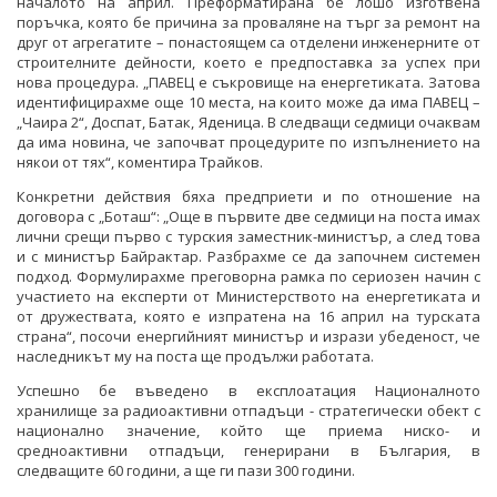
началото на април. Преформатирана бе лошо изготвена
поръчка, която бе причина за проваляне на търг за ремонт на
друг от агрегатите – понастоящем са отделени инженерните от
строителните дейности, което е предпоставка за успех при
нова процедура. „ПАВЕЦ е съкровище на енергетиката. Затова
идентифицирахме още 10 места, на които може да има ПАВЕЦ –
„Чаира 2“, Доспат, Батак, Яденица. В следващи седмици очаквам
да има новина, че започват процедурите по изпълнението на
някои от тях“, коментира Трайков.
Конкретни действия бяха предприети и по отношение на
договора с „Боташ“: „Още в първите две седмици на поста имах
лични срещи първо с турския заместник-министър, а след това
и с министър Байрактар. Разбрахме се да започнем системен
подход. Формулирахме преговорна рамка по сериозен начин с
участието на експерти от Министерството на енергетиката и
от дружествата, която е изпратена на 16 април на турската
страна“, посочи енергийният министър и изрази убеденост, че
наследникът му на поста ще продължи работата.
Успешно бе въведено в експлоатация Националното
хранилище за радиоактивни отпадъци - стратегически обект с
национално значение, който ще приема ниско- и
средноактивни отпадъци, генерирани в България, в
следващите 60 години, а ще ги пази 300 години.