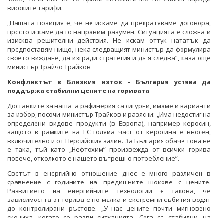
високите тарифи.
„Нашата позиция е, че не искаме да прекратяваме договора,
просто искаме да го направим разумен. Ситуацията е сложна и
изисква решителни действия. Не искам оттук нататък да
предпоставям нищо, нека следващият министър да формулира
своето виждане, да изгради стратегия и да я следва”, каза още
министър Трайчо Трайков.
Конфликтът в Близкия изток - България успява да
поддържа стабилни цените на горивата
Доставките за нашата рафинерия са сигурни, имаме и варианти
за избор, посочи министър Трайков и разясни: „Има недостиг на
определени видове продукти (в Европа), например керосин,
защото в рамките на ЕС голяма част от керосина е вносен,
включително и от Персийския залив. За България обаче това не
е така, тъй като „Нефтохим” произвежда от всички горива
повече, отколкото е нашето вътрешно потребление”.
Светът в енергийно отношение днес е много различен в
сравнение с годините на предишните шокове с цените.
Развитието на енергийните технологии е такова, че
зависимостта от горива е по-малка и екстремни събития водят
до контролирани ръстове. „У нас цените почти мигновено
скочиха, когато се разви ситуацията. Сега са стабилни, на