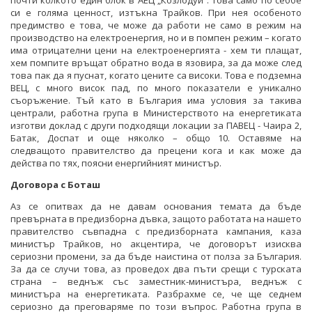
почти колкото един блок в АЕЦ „Козлодуй”. Това само по себбе
си е голяма ценност, изтъкна Трайков. При нея особеното
предимство е това, че може да работи не само в режим на
производство на електроенергия, но и в помпен режим – когато
има отрицателни цени на електроенергията - хем ти плащат,
хем помпите връщат обратно вода в язовира, за да може след
това пак да я пуснат, когато цените са високи. Това е подземна
ВЕЦ, с много висок пад, по много показатели е уникално
съоръжение. Тъй като в България има условия за такива
централи, работна група в Министерството на енергетиката
изготви доклад с други подходящи локации за ПАВЕЦ - Чаира 2,
Батак, Доспат и още няколко – общо 10. Оставяме на
следващото правителство да прецени кога и как може да
действа по тях, поясни енергийният министър.
Договора с Боташ
Аз се опитвах да не давам основания темата да бъде
превърната в предизборна дъвка, защото работата на нашето
правителство съвпадна с предизборната кампания, каза
министър Трайков, но акцентира, че договорът изисква
сериозни промени, за да бъде наистина от полза за България.
За да се случи това, аз проведох два пъти срещи с турската
страна – веднъж със заместник-министъра, веднъж с
министъра на енергетиката. Разбрахме се, че ще седнем
сериозно да преговаряме по този въпрос. Работна група в