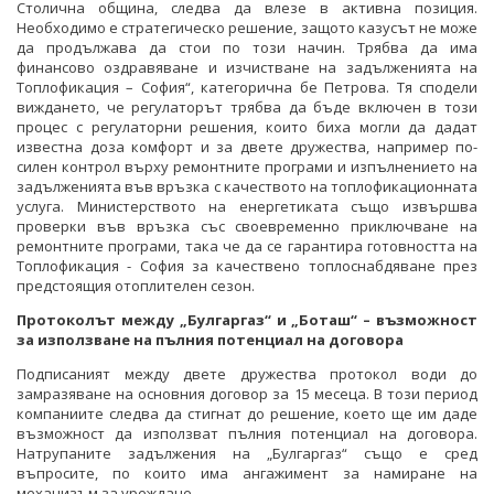
Столична община, следва да влезе в активна позиция.
Необходимо е стратегическо решение, защото казусът не може
да продължава да стои по този начин. Трябва да има
финансово оздравяване и изчистване на задълженията на
Топлофикация – София“, категорична бе Петрова. Тя сподели
виждането, че регулаторът трябва да бъде включен в този
процес с регулаторни решения, които биха могли да дадат
известна доза комфорт и за двете дружества, например по-
силен контрол върху ремонтните програми и изпълнението на
задълженията във връзка с качеството на топлофикационната
услуга. Министерството на енергетиката също извършва
проверки във връзка със своевременно приключване на
ремонтните програми, така че да се гарантира готовността на
Топлофикация - София за качествено топлоснабдяване през
предстоящия отоплителен сезон.
Протоколът между „Булгаргаз“ и „Боташ“ – възможност
за използване на пълния потенциал на договора
Подписаният между двете дружества протокол води до
замразяване на основния договор за 15 месеца. В този период
компаниите следва да стигнат до решение, което ще им даде
възможност да използват пълния потенциал на договора.
Натрупаните задължения на „Булгаргаз“ също е сред
въпросите, по които има ангажимент за намиране на
механизъм за уреждане.