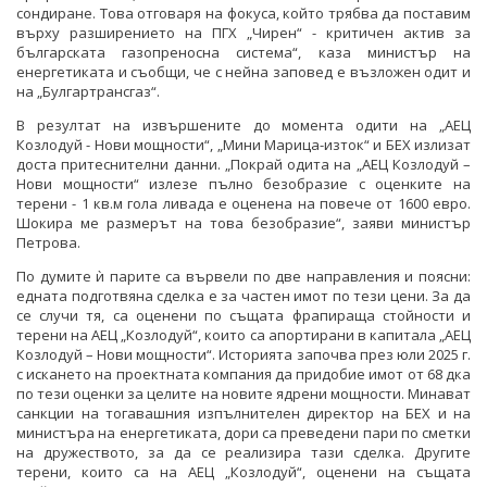
сондиране. Това отговаря на фокуса, който трябва да поставим
върху разширението на ПГХ „Чирен“ - критичен актив за
българската газопреносна система“, каза министър на
енергетиката и съобщи, че с нейна заповед е възложен одит и
на „Булгартрансгаз“.
В резултат на извършените до момента одити на „АЕЦ
Козлодуй - Нови мощности“, „Мини Марица-изток“ и БЕХ излизат
доста притеснителни данни. „Покрай одита на „АЕЦ Козлодуй –
Нови мощности“ излезе пълно безобразие с оценките на
терени - 1 кв.м гола ливада е оценена на повече от 1600 евро.
Шокира ме размерът на това безобразие“, заяви министър
Петрова.
По думите ѝ парите са вървели по две направления и поясни:
едната подготвяна сделка е за частен имот по тези цени. За да
се случи тя, са оценени по същата фрапираща стойности и
терени на АЕЦ „Козлодуй“, които са апортирани в капитала „АЕЦ
Козлодуй – Нови мощности“. Историята започва през юли 2025 г.
с искането на проектната компания да придобие имот от 68 дка
по тези оценки за целите на новите ядрени мощности. Минават
санкции на тогавашния изпълнителен директор на БЕХ и на
министъра на енергетиката, дори са преведени пари по сметки
на дружеството, за да се реализира тази сделка. Другите
терени, които са на АЕЦ „Козлодуй“, оценени на същата