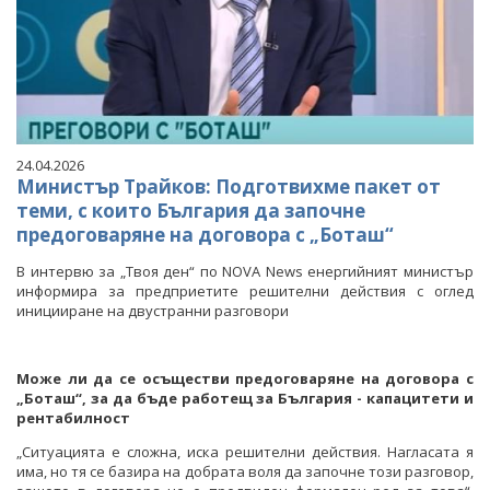
24.04.2026
Министър Трайков: Подготвихме пакет от
теми, с които България да започне
предоговаряне на договора с „Боташ“
В интервю за „Твоя ден“ по NOVA News енергийният министър
информира за предприетите решителни действия с оглед
иницииране на двустранни разговори
Може ли да се осъществи предоговаряне на договора с
„Боташ“, за да бъде работещ за България - капацитети и
рентабилност
„Ситуацията е сложна, иска решителни действия. Нагласата я
има, но тя се базира на добрата воля да започне този разговор,