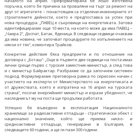
началото на април. Преформатирана бе лошо изготвена
поръчка, която бе причина за проваляне на търг за ремонт на
друг от агрегатите – понастоящем са отделени инженерните от
строителните дейности, което е предпоставка за успех при
нова процедура. „ПАВЕЦ е съкровище на енергетиката. Затова
идентифицирахме още 10 места, на които може да има ПАВЕЦ –
„Чаира 2“, Доспат, Батак, Яденица. В следващи седмици очаквам
да има новина, че започват процедурите по изпълнението на
някои от тях“, коментира Трайков.
Конкретни действия бяха предприети и по отношение на
договора с „Боташ“: „Още в първите две седмици на поста имах
лични срещи първо с турския заместник-министър, а след това
и с министър Байрактар. Разбрахме се да започнем системен
подход. Формулирахме преговорна рамка по сериозен начин с
участието на експерти от Министерството на енергетиката и
от дружествата, която е изпратена на 16 април на турската
страна“, посочи енергийният министър и изрази убеденост, че
наследникът му на поста ще продължи работата.
Успешно бе въведено в експлоатация Националното
хранилище за радиоактивни отпадъци - стратегически обект с
национално значение, който ще приема ниско- и
средноактивни отпадъци, генерирани в България, в
следващите 60 години, а ще ги пази 300 години.