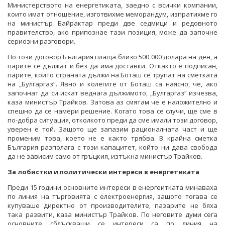
Министерството на енергетиката, заедно с всички компании,
които имат отношение, изготвихме меморандум, изпратихме го
на министър Байрактар преди две седмици и редовното
правителство, ако припознае тази позиция, може да започне
сериозни разговори.
По този договор България плаща близо 500 000 долара на ден, а
парите се дължат и без да има доставки. Откакто е подписан,
парите, които страната дължи на Боташ се трупат на сметката
на „Булгаргаз“. Явно и колегите от Боташ са наясно, че, ако
започнат да си искат веднага дължимото, „Булгаргаз“ изчезва,
каза министър Трайков. Затова аз смятам че е наложително и
спешно да се намери решение. Когато това се случи, ще сме в
по-добра ситуация, отколкото преди да сме имали този договор,
уверен е той. Защото ще запазим рационалната част и ще
променим това, което не е както трябва. В крайна сметка
България разполага с този капацитет, който ни дава свобода
да не зависим само от гръцкия, изтъкна министър Трайков.
За лобистки и политически интереси в енергетиката
Преди 15 години основните интереси в енергеитката минаваха
по линия на търговията с електроенергия, защото тогава се
купуваше директно от производителите, пазарите не бяха
така развити, каза министър Трайков. По неговите думи сега
основните сблъскващи се интереси са по линия на