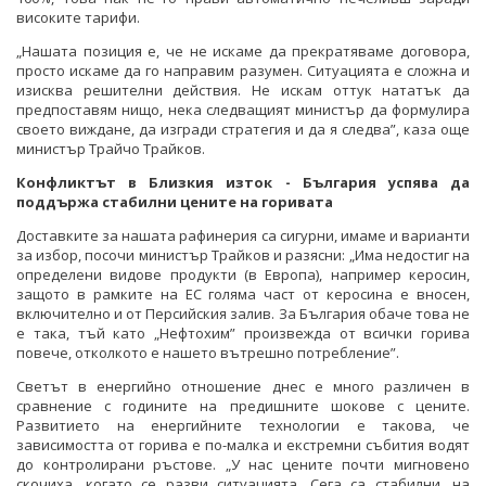
високите тарифи.
„Нашата позиция е, че не искаме да прекратяваме договора,
просто искаме да го направим разумен. Ситуацията е сложна и
изисква решителни действия. Не искам оттук нататък да
предпоставям нищо, нека следващият министър да формулира
своето виждане, да изгради стратегия и да я следва”, каза още
министър Трайчо Трайков.
Конфликтът в Близкия изток - България успява да
поддържа стабилни цените на горивата
Доставките за нашата рафинерия са сигурни, имаме и варианти
за избор, посочи министър Трайков и разясни: „Има недостиг на
определени видове продукти (в Европа), например керосин,
защото в рамките на ЕС голяма част от керосина е вносен,
включително и от Персийския залив. За България обаче това не
е така, тъй като „Нефтохим” произвежда от всички горива
повече, отколкото е нашето вътрешно потребление”.
Светът в енергийно отношение днес е много различен в
сравнение с годините на предишните шокове с цените.
Развитието на енергийните технологии е такова, че
зависимостта от горива е по-малка и екстремни събития водят
до контролирани ръстове. „У нас цените почти мигновено
скочиха, когато се разви ситуацията. Сега са стабилни, на