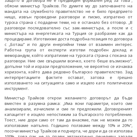
защото в договора не е предвиден формален ред за това“,
обясни министър Трайков. По думите му до започването на
мандата на служебното правителство не е било предприето
нищо, извън проведени разговори и писмо, изпратено от
турска страна с подадени теми, но е останало без отговор. „В
разговори последователно със зам.-министъра, а после и с
министъра на енергетиката на Турция се разбрахме как да
процедираме. Изготвихме доста подробна позиция по договора
с „Боташ” и по други енергийни теми от взаимен интерес.
Работна група от експерти изготви подробен доклад и
меморандум, който изпратихме на турската страна с покана за
разговори. Ние сме свършили всичко, което беше възможно“,
допълни той и изрази предположение, че вероятно се изчаква
хоризонта, който дава редовно българско правителство. Зад
интерпретациите фактите остават, затова е грешно
използването на ситуацията само и изцяло като политически
инструмент.
Министър Трайков открои желанието договорът да бъде
вместен в разумна рамка: „Има ясни параметри, които сме
анализирали, изчислили и сме ги предложили. Договореният
капацитет е изцяло непостижим за българското потребление.
Тоест, ние дори само от там да внасяме, пак не можем да го
използваме напълно. Годишно ползваме между 10% и 20%“,
посочи министър Трайков и подчерта, че дори и да се използва
100%, това пак не го прави автоматично печеливш заради