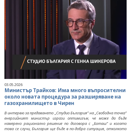
03.05.2026
Министър Трайков: Има много въпросителни
около новата процедура за разширяване на
газохранилището в Чирен
В интервю за предаването „Студио България” на „Свободна точка”
енергийният министър изрази оптимизъм, че може да бъде
намерено рационално решение по договора с „Боташ” и когато
това се случи, България ще бъде в по-добра ситуация, отколкото