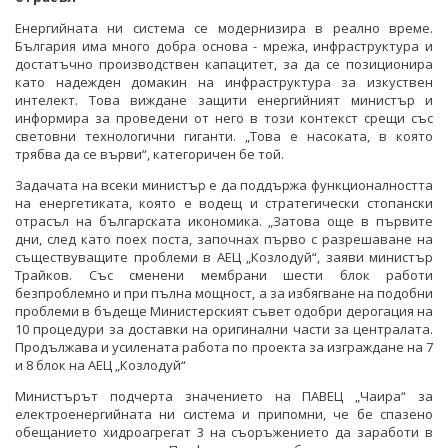
Енергийната ни система се модернизира в реално време.
България има много добра основа - мрежа, инфраструктура и
достатъчно производствен капацитет, за да се позиционира
като надежден домакин на инфраструктура за изкуствен
интелект. Това виждане защити енергийният министър и
информира за проведени от него в този контекст срещи със
световни технологични гиганти. „Това е насоката, в която
трябва да се върви“, категоричен бе той.
Задачата на всеки министър е да поддържа функционалността
на енергетиката, която е водещ и стратегически стопански
отрасъл на българската икономика. „Затова още в първите
дни, след като поех поста, започнах първо с разрешаване на
съществуващите проблеми в АЕЦ „Козлодуй“, заяви министър
Трайков. Със сменени мембрани шести блок работи
безпроблемно и при пълна мощност, а за избягване на подобни
проблеми в бъдеще Министерският съвет одобри дерогация на
10 процедури за доставки на оригинални части за централата.
Продължава и усилената работа по проекта за изграждане на 7
и 8 блок на АЕЦ „Козлодуй“
Министърът подчерта значението на ПАВЕЦ „Чаира“ за
електроенергийната ни система и припомни, че бе спазено
обещанието хидроагрегат 3 на съоръжението да заработи в