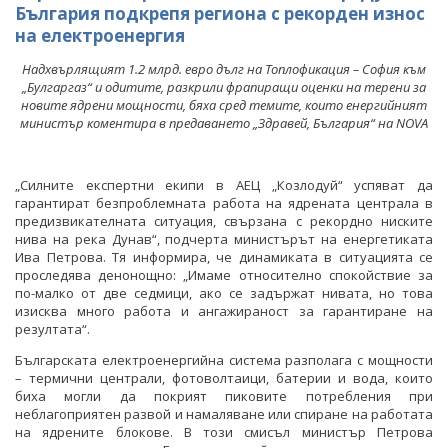
България подкрепя региона с рекорден износ
на електроенергия
Надхвърлящият 1.2 млрд. евро дълг на Топлофикация – София към
„Булгаргаз“ и одитите, разкрили фрапиращи оценки на терени за
новите ядрени мощности, бяха сред темите, които енергийният
министър коментира в предаването „Здравей, България“ на NOVA
„Силните експертни екипи в АЕЦ „Козлодуй“ успяват да
гарантират безпроблемната работа на ядрената централа в
предизвикателната ситуация, свързана с рекордно ниските
нива на река Дунав“, подчерта министърът на енергетиката
Ива Петрова. Тя информира, че динамиката в ситуацията се
проследява денонощно: „Имаме относително спокойствие за
по-малко от две седмици, ако се задържат нивата, но това
изисква много работа и ангажираност за гарантиране на
резултата“.
Българската електроенергийна система разполага с мощности
– термични централи, фотоволтаици, батерии и вода, които
биха могли да покрият пиковите потребления при
неблагоприятен развой и намаляване или спиране на работата
на ядрените блокове. В този смисъл министър Петрова