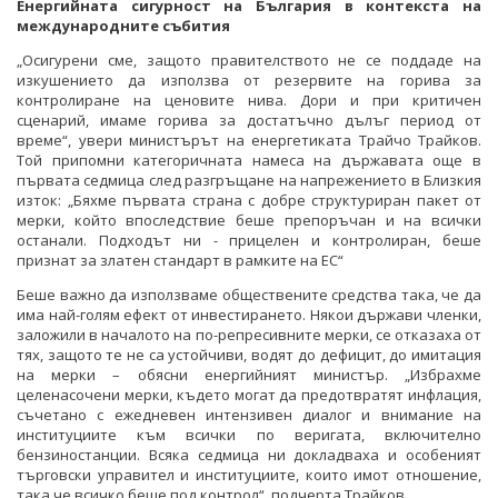
Енергийната сигурност на България в контекста на
международните събития
„Осигурени сме, защото правителството не се поддаде на
изкушението да използва от резервите на горива за
контролиране на ценовите нива. Дори и при критичен
сценарий, имаме горива за достатъчно дълъг период от
време“, увери министърът на енергетиката Трайчо Трайков.
Той припомни категоричната намеса на държавата още в
първата седмица след разгръщане на напрежението в Близкия
изток: „Бяхме първата страна с добре структуриран пакет от
мерки, който впоследствие беше препоръчан и на всички
останали. Подходът ни - прицелен и контролиран, беше
признат за златен стандарт в рамките на ЕС“
Беше важно да използваме обществените средства така, че да
има най-голям ефект от инвестирането. Някои държави членки,
заложили в началото на по-репресивните мерки, се отказаха от
тях, защото те не са устойчиви, водят до дефицит, до имитация
на мерки – обясни енергийният министър. „Избрахме
целенасочени мерки, където могат да предотвратят инфлация,
съчетано с ежедневен интензивен диалог и внимание на
институциите към всички по веригата, включително
бензиностанции. Всяка седмица ни докладваха и особеният
търговски управител и институциите, които имот отношение,
така че всичко беше под контрол“, подчерта Трайков.