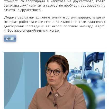
стойност, са апортирани в капитала на дружеството, което
означава „кух“ капитал и съответно проблеми със заверка на
отчета на дружеството.
„Подала съм сигнал до компетентните органи, вярвам, че ще си
свършат работата и ще стигна до дъното на тази далавера с
дългосрочни последици за около половин милиард евро“,
информира енергийният министър.
ОЩЕ