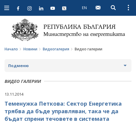
EN
Open searc
Open
Open
navigation
Начало
Новини
Видеогалерия
Видео галерии
Подменю
НОВИНИ
ВИДЕО ГАЛЕРИИ
ПРЕДСТОЯЩИ СЪБИТИЯ
13.11.2014
Теменужка Петкова: Сектор Енергетика
ЗА ОБЩЕСТВЕНО ОБСЪЖДАНЕ
трябва да бъде управляван, така че да
ПРОЕКТИ ЗА ОБЩЕСТВЕНО ОБСЪЖДАНЕ
ИНТЕРВЮТА
бъдат спрени течовете в системата
ЗАВЪРШИЛИ ПРОЦЕДУРИ ЗА ОБЩЕСТВЕНО
ПАРЛАМЕНТАРЕН КОНТРОЛ
ОБСЪЖДАНЕ