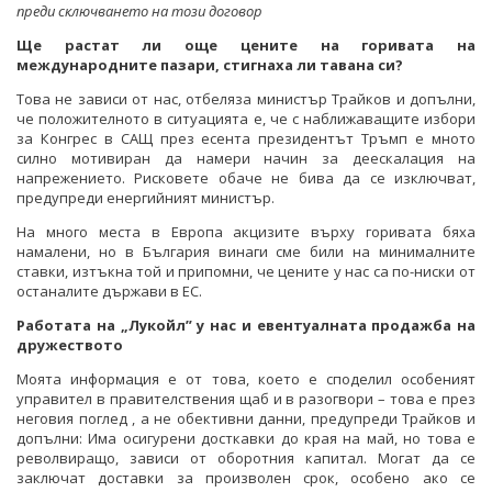
преди сключването на този договор
Ще растат ли още цените на горивата на
международните пазари, стигнаха ли тавана си?
Това не зависи от нас, отбеляза министър Трайков и допълни,
че положителното в ситуацията е, че с наближаващите избори
за Конгрес в САЩ през есента президентът Тръмп е мното
силно мотивиран да намери начин за деескалация на
напрежението. Рисковете обаче не бива да се изключват,
предупреди енергийният министър.
На много места в Европа акцизите върху горивата бяха
намалени, но в България винаги сме били на минималните
ставки, изтъкна той и припомни, че цените у нас са по-ниски от
останалите държави в ЕС.
Работата на „Лукойл” у нас и евентуалната продажба на
дружеството
Моята информация е от това, което е споделил особеният
управител в правителствения щаб и в разогвори – това е през
неговия поглед , а не обективни данни, предупреди Трайков и
допълни: Има осигурени досткавки до края на май, но това е
револвиращо, зависи от оборотния капитал. Могат да се
заключат доставки за произволен срок, особено ако се