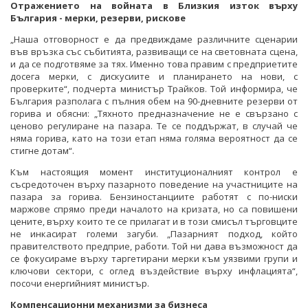
Отражението на войната в Близкия изток върху
България - мерки, резерви, рискове
„Наша отговорност е да предвиждаме различните сценарии
във връзка със събитията, развиващи се на световната сцена,
и да се подготвяме за тях. Именно това правим с предприетите
досега мерки, с дискусиите и планирането на нови, с
проверките“, подчерта министър Трайков. Той информира, че
България разполага с пълния обем на 90-дневните резерви от
горива и обясни: „Тяхното предназначение не е свързано с
ценово регулиране на пазара. Те се поддържат, в случай че
няма горива, като на този етап няма голяма вероятност да се
стигне дотам“.
Към настоящия момент институционалният контрол е
съсредоточен върху пазарното поведение на участниците на
пазара за горива. Бензиностанциите работят с по-ниски
маржове спрямо преди началото на кризата, но са повишени
цените, върху които те се прилагат и в този смисъл търговците
не инкасират големи загуби. „Пазарният подход, който
правителството предприе, работи. Той ни дава възможност да
се фокусираме върху таргетирани мерки към уязвими групи и
ключови сектори, с оглед въздействие върху инфлацията“,
посочи енергийният министър.
Компенсационни механизми за бизнеса