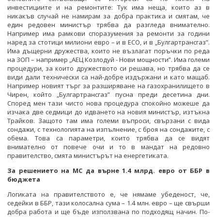
инвестициите и на ремонтите: Тук има неща, които аз в
никакъв случай не намирам за добра практика и смятам, че
един редовен министър трябва да разгледа внимателно.
Например има рамкови споразумения за ремонти за години
наред за стотици милиони евро – и в ЕСО, и в „Булгартрансгаз”.
Има дъщерни дружества, които не възлагат поръчки по реда
на ЗОП – например „АЕЦ Козлодуй - Нови мощности”. Има големи
процедури, за които дружеството си решава, но трябва да се
види дали технически са най-добре издържани и като мащаб.
Например новият търг за разширяване на газохранилището в
Чирен, който „Булгартрансгаз” пусна преди десетина дни.
Според мен тази чисто нова процедура спокойно можеше да
изчака две седмици до идването на новия министър, изтъкна
Трайков. Защото там има големи въпроси, свързани с вида
сондажи, с технологията на изпълнение, с броя на сондажите, с
обема. Това са параметри, които трябва да се видят
внимателно от повече очи и то в мандат на редовно
правителство, смята министърът на енергетиката.
За решението на МС да върне 1.4 млрд. евро от ББР в
бюджета
Логиката на правителството е, че нямаме убеденост, че,
седейки в ББР, тази колосална сума – 1.4 млн. евро – ще свърши
добра работа и ще бъде използвана по подходящ начин. По-