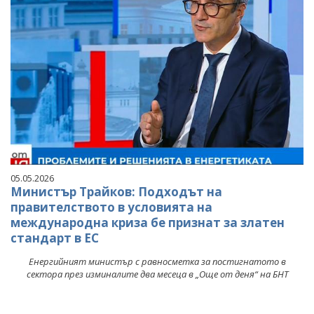
05.05.2026
Министър Трайков: Подходът на
правителството в условията на
международна криза бе признат за златен
стандарт в ЕС
Енергийният министър с равносметка за постигнатото в
сектора през изминалите два месеца в „Още от деня“ на БНТ