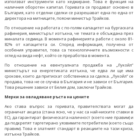
използват инструменти като хеджиране. Това е функция на
наличния оборотен капитал. Горивата се продават основно в
България, като отделни сделки се разрешават една по една от
директора на митниците, поясни министър Трайков.
По отношение на работата с по-голям капацитет на бургаската
рафинерия, министърът изтъкна, че темата е обсъждана през
миналата седмица. В момента рафинерията работи с около 81-
82% от капацитета си. Според информация, получена от
особения управител, това са технологичните възможности с
оглед на вида нефт, който се преработва в момента.
По отношение на евентуалната продажба на „Лукойл”
министърът на енергетиката изтъкна, че едва ли ще има
срокове, които да притискат собственика за сделка. „Лукойл” се
продава, това не се случва в България и не зависи от България.
Това решение зависи от Белия дом, заключи Трайков.
Мерки за овладяване ръста на цените
Ако става въпрос за горивата, правителствата могат да
ограничат акциза (стана ясно, че у нас са най-ниските ставки в
ЕС), да гарантират физическата наличност (което ние правим) и
да подкрепят таргетирано уязвимите потребители (което също
правим). Това е златният стандарт в реакциите на тази криза,
изтъкна Трайков.