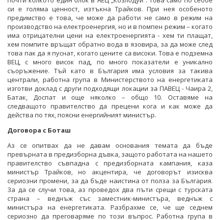
почти колкото един блок в АЕЦ „Козлодуй”. Това само по себбе
си е голяма ценност, изтъкна Трайков. При нея особеното
предимство е това, че може да работи не само в режим на
производство на електроенергия, но и в помпен режим – когато
има отрицателни цени на електроенергията - хем ти плащат,
хем помпите връщат обратно вода в язовира, за да може след
това пак да я пуснат, когато цените са високи. Това е подземна
ВЕЦ, с много висок пад, по много показатели е уникално
съоръжение. Тъй като в България има условия за такива
централи, работна група в Министерството на енергетиката
изготви доклад с други подходящи локации за ПАВЕЦ - Чаира 2,
Батак, Доспат и още няколко – общо 10. Оставяме на
следващото правителство да прецени кога и как може да
действа по тях, поясни енергийният министър.
Договора с Боташ
Аз се опитвах да не давам основания темата да бъде
превърната в предизборна дъвка, защото работата на нашето
правителство съвпадна с предизборната кампания, каза
министър Трайков, но акцентира, че договорът изисква
сериозни промени, за да бъде наистина от полза за България.
За да се случи това, аз проведох два пъти срещи с турската
страна – веднъж със заместник-министъра, веднъж с
министъра на енергетиката. Разбрахме се, че ще седнем
сериозно да преговаряме по този въпрос. Работна група в