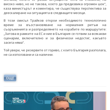
високо ниво, но не такова, което да предизвика огромен шок“,
каза министърът и коментира, че съществува перспектива за
деескалиране на ситуацията в следващите месеци.
В този смисъл Трайков открои необходимото технологично
време за възстановяване на нормалния ритъм на
съоръженията и разпределянето на корабите по маршрутите:
„Затова в рамките на ЕС и ние в България се готвим за всякакви
сценарии, включително и за физически недостиг, какъвто
засега няма“.
Той увери, че резервите от гориво, с които България разполага,
не са използвани и са налични.
ОЩЕ