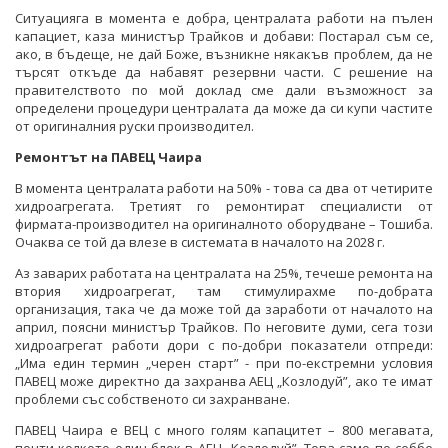
Ситуацияга в момента е добра, централата работи на пълен
капациет, каза министър Трайков и добави: Постарал съм се,
ако, в бъдеще, не дай Боже, възникне някакъв проблем, да не
търсят откъде да набавят резервни части. С решение на
правителството по мой доклад сме дали възможност за
определени процедури централата да може да си купи частите
от оригиналния руски производител.
Ремонтът на ПАВЕЦ Чаира
В момента централата работи на 50% - това са два от четирите
хидроагрегата. Третият го ремонтират специалисти от
фирмата-производител на оригиналното оборудване – Тошиба.
Очаква се той да влезе в системата в началото на 2028 г.
Аз заварих работата на централата на 25%, течеше ремонта на
втория хидроагрегат, там стимулирахме по-добрата
организация, така че да може той да заработи от началото на
април, поясни министър Трайков. По неговите думи, сега този
хидроагрегат работи дори с по-добри показатели отпреди:
„Има един термин „черен старт” - при по-екстремни условия
ПАВЕЦ може директно да захранва АЕЦ „Козлодуй”, ако те имат
проблеми със собственото си захранване.
ПАВЕЦ Чаира е ВЕЦ с много голям капацитет – 800 мегавата,