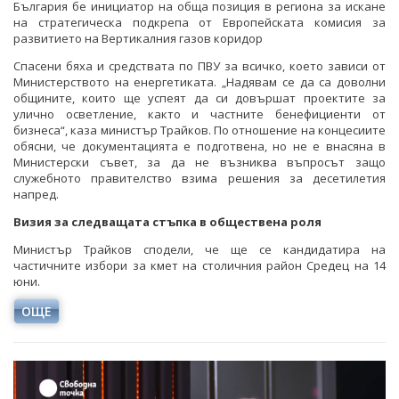
България бе инициатор на обща позиция в региона за искане
на стратегическа подкрепа от Европейската комисия за
развитието на Вертикалния газов коридор
Спасени бяха и средствата по ПВУ за всичко, което зависи от
Министерството на енергетиката. „Надявам се да са доволни
общините, които ще успеят да си довършат проектите за
улично осветление, както и частните бенефициенти от
бизнеса“, каза министър Трайков. По отношение на концесиите
обясни, че документацията е подготвена, но не е внасяна в
Министерски съвет, за да не възниква въпросът защо
служебното правителство взима решения за десетилетия
напред.
Визия за следващата стъпка в обществена роля
Министър Трайков сподели, че ще се кандидатира на
частичните избори за кмет на столичния район Средец на 14
юни.
ОЩЕ