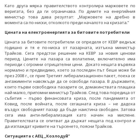
Като друга мярка правителството контролира маржовете по
веригата, без да ги ограничава. По думите на енергийния
министър това дава резултат: „Маржовете на дребно в
момента са по-ниски, отколкото преди началото на кризата.”
Цената на електроенергията за битовите потребители
Цената за битовите потребители се определя от КЕВР веднъж
годишно и тя е по-ниска от пазарната, изтъкна министър
Трайков. Сега предстои решение на КЕВР за новия ценови
период. Цените на пазара са волатилни, включително има
периоди с огромни отрицателни цени. Докато нещата вървяха
нормално и предвидимо, което за последен път беше може би
през 2008 г., се прие Третият либерализационен пакет, поеха се
ангажименти навсякъде да се освободи пазара. В държавите,
които първи освободиха пазарите си, домакинствата плащаха
най-малко, припомни министър Трайков. След това поредица от
събития – първо финансовата криза, после пандемията от
Ковид, после войната, после сегашната криза – не дадоха
въздух свободният пазар да бъде наистина свободен. Затова
сега има анти-либерализация като начин на мислене.
Правителствата се опитват да държат нещата под контрол и
да изглаждат кривите на търсенето, поясни Трайков.
Ситуацията с АЕЦ „Козлодуй”