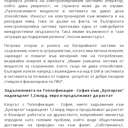
подчерта ролята на Електроенергийния системен оператор,
който дава увереност, че страната може да се справи.
„Разполагаемите мощности в системата ни дават доза
спокойствие. Износът на електроенергия към момента е на
рекордни нива, това се дължи на факта, че българската
електроенергийна система притежава една от най-добрите
междусистемни свързаности. Така имаме възможност в тази
ситуация да подкрепим региона“, посочи министърът.
Петрова открои и ролята на батерийните системи за
съхранение, които в сутрешния пик, когато има евтина енергия,
зареждат и помагат във вечерния пик на потребление,
вкарвайки енергия в мрежата: „Имаме уникална система от
мощности за съхранение, което също ни дава спокойствие.
България излезе напред с въвеждане на над 6 GW в системата
в системата за по-малко от година - резултат от добри пазарни
стимули и финансиране по ПВУ“.
Задълженията на Топлофикация - София към „Булгаргаз“
надхвърлят 1,2 млрд. евро и продължават да растат
Казусът с Топлофикация - София, чиито задължения към
„Булгаргаз“ надхвърлят 1,2 млрд. евро и продължават да растат
и блокират работата на дружеството, енергийният министър
определи като големия проблем, който води обществения
доставчик на природен газ към фалит. „Собственикът,