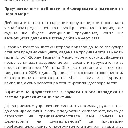
Проучвателните дейности в българската акватория на
Черно море
Дейностите са на етап търсене и проучване, което означава,
че на база предоставеното на Shell разрешение за период от 5
години ще бъдат извършени проучвания, които ще
верифицират дали е възможен добив на нефт и газ.
В този контекст министър Петрова призова да не се спекулира
с темата предвид санкцията, дадена за проучванията за нефт и
газ в „Блок 1-26 Хан Тервел“ в Черно море и обясни: „Дадените
права означават разрешение за търсене и проучване, те са
предоставени през 2024 г. на Shell, като договорът е сключен
следващата, 2025 година. Правителството няма отношение към
корпоративните разговори на Shell с OMV и с турската
компания, а само регистрира тези търговски договорености“.
Одитите на дружествата в групата на БЕХ извадиха на
светло притеснителни практики
„Предприемаме управленски смени във всички дружества, за
да формираме силни екипи с подходяща експертност, които да
отговорят на предизвикателствата. Към Съвета на
директорите на „Булгартрансгаз“ се присъедини
професионалист, който е изключително ангажиран с темата за