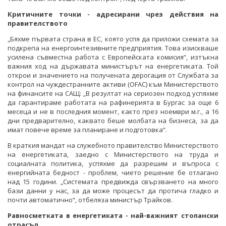
Критичните точки - адресирани чрез действия на
правителството
„Бяхме първата страна в ЕС, която успя да приложи схемата за
подкрепа на енергоинтезивните предприятия. Това изискваше
усилена съвместна работа с Европейската комисия“, изтъкна
важния ход на държавата министърът на енергетиката. Той
открои и значението на получената дерогация от Службата за
контрол на чуждестранните активи (OFAC) към Министерството
на финансите на САЩ: „В резултат на сериозен подход успяхме
да гарантираме работата на рафинерията в Бургас за още 6
месеца и не в последния момент, както през ноември м.г., а 16
дни предварително, каквато беше молбата на бизнеса, за да
имат повече време за планиране и подготовка“.
В краткия мандат на служебното правителство Министерството
на енергетиката, заедно с Министерството на труда и
социалната политика, успяхме да разрешим и въпроса с
енергийната бедност - проблем, чието решение бе отлагано
над 15 години. „Системата предвижда свързването на много
бази данни у нас, за да може процесът да протича гладко и
почти автоматично“, отбеляза министър Трайков.
Равносметката в енергетиката - най-важният стопански
отрасъл