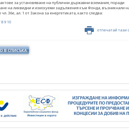
актове за установяване на публични държавни вземания, поради
ане на ликвидни и изискуеми задължения към Фонда, възникнали н
чл. 36е, ал. 1 от Закона за енергетиката, както следва:
7
8
9
10
отпечатай тази 
О В СПИСЪКА