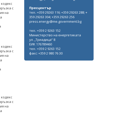
обществено съзнание"
я кодекс
Пресцентър
връзка с
ВСИЧКИ ФОТОГАЛЕРИИ
тел.: +359 29263 116; +359 29263 288; +
ия на
359 29263 304; +359 29263 256
за
press.energy@me.government.bg
а
тел.: +359 2 9263 152
Министерство на енергетиката
ул. „Триадица“ 8
ЕИК 176789460
я кодекс
тел.: +359 2 9263 152
връзка с
факс: +359 2 980 76 30
ия на
за
а
я кодекс
връзка с
ия на
за