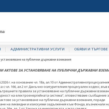
И
АДМИНИСТРАТИВНИ УСЛУГИ
ОБЯВИ И ТЪРГОВЕ
 установяване на публични държавни вземания
И АКТОВЕ ЗА УСТАНОВЯВАНЕ НА ПУБЛИЧНИ ДЪРЖАВНИ ВЗЕМ
04.2026 г. на основание чл. 18а, ал.10 от Административнопроцесуални
а с чл. 166, ал.2 от Данъчно-осигурителния процесуален кодекс, във 
 Вътрешните правила за установяване на публични държавни вземан
урност на електроенергийната система“, оповестяваме съобщение 
актове за установяване на публични държавни вземания, поради
ане на ликвидни и изискуеми задължения към Фонда, възникнали н
чл. 36е, ал. 1 от Закона за енергетиката, както следва: