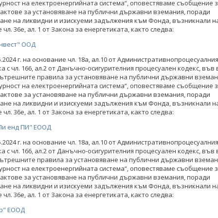
урност на електроенергийната система“, оповестяваме съобщение 
актове за установяване на публични държавни вземания, поради
ане на ликвидни и изискуеми задължения към Фонда, възникнали н
чл. 36е, ал. 1 от Закона за енергетиката, както следва:
нвест" ООД
05.2024 г. на основание чл. 18а, ал.10 от Административнопроцесуални
а с чл. 166, ал.2 от Данъчно-осигурителния процесуален кодекс, във 
 Вътрешните правила за установяване на публични държавни вземан
урност на електроенергийната система“, оповестяваме съобщение 
актове за установяване на публични държавни вземания, поради
ане на ликвидни и изискуеми задължения към Фонда, възникнали н
чл. 36е, ал. 1 от Закона за енергетиката, както следва:
Пи енд ПИ" ЕООД
05.2024 г. на основание чл. 18а, ал.10 от Административнопроцесуални
а с чл. 166, ал.2 от Данъчно-осигурителния процесуален кодекс, във 
 Вътрешните правила за установяване на публични държавни вземан
урност на електроенергийната система“, оповестяваме съобщение 
актове за установяване на публични държавни вземания, поради
 общински и държавни
Около 660 общински и държавни
ане на ликвидни и изискуеми задължения към Фонда, възникнали н
бяха обучени по проект
служители бяха обучени по проект
чл. 36е, ал. 1 от Закона за енергетиката, както следва:
ефективност и ресурсна
"Енергийна ефективност и ресурсна
р" ЕООД
 чрез по-добро знание и
ефикасност чрез по-добро знание и