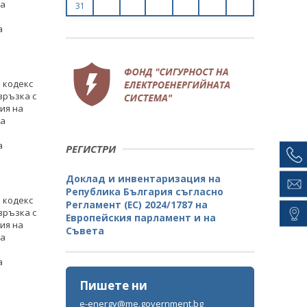
за
31
а
я кодекс
връзка с
ия на
за
а
РЕГИСТРИ
Доклад и инвентаризация на
Република България съгласно
я кодекс
Регламент (ЕС) 2024/1787 на
връзка с
Европейския парламент и на
ия на
Съвета
за
Около 660 общински и държавни
а
служители бяха обучени по проект
Пишете ни
"Енергийна ефективност и ресурсна
ефикасност чрез по-добро знание и
e-energy@me.government.bg