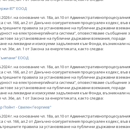
ержи-87" ЕООД
03.2026 г. на основание чл. 18а, ал.10 от Административнопроцесуални
а с чл. 166, ал.2 от Данъчно-осигурителния процесуален кодекс, във 
 Вътрешните правила за установяване на публични държавни вземан
урност на електроенергийната система“, оповестяваме съобщение 
актове за установяване на публични държавни вземания, поради
ане на ликвидни и изискуеми задължения към Фонда, възникнали н
чл. 36е, ал. 1 от Закона за енергетиката, както следва:
Къмпани" ЕООД
06.2024 г. на основание чл. 18а, ал.10 от Административнопроцесуални
а с чл. 166, ал.2 от Данъчно-осигурителния процесуален кодекс, във 
 Вътрешните правила за установяване на публични държавни вземан
урност на електроенергийната система“, оповестяваме съобщение 
актове за установяване на публични държавни вземания, поради
ане на ликвидни и изискуеми задължения към Фонда, възникнали н
чл. 36е, ал. 1 от Закона за енергетиката, както следва:
р Пойнт - Свилен Георгиев"
06.2024 г. на основание чл. 18а, ал.10 от Административнопроцесуални
а с чл. 166, ал.2 от Данъчно-осигурителния процесуален кодекс, във 
 Вътрешните правила за установяване на публични държавни вземан