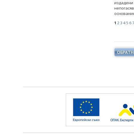
издадени 
непогасяв
основание 
1
2
3
4
5
6
ОБРАТН