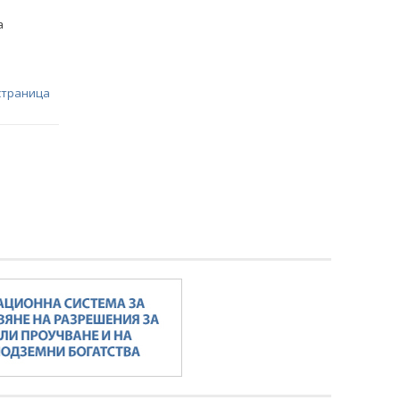
а
страница