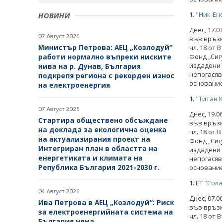
1.
"Ник-Ен
НОВИНИ
Днес, 17.
07 Август 2026
във връзк
Министър Петрова: АЕЦ „Козлодуй“
чл. 18 от
работи нормално въпреки ниските
Фонд „Сиг
издадени 
нива на р. Дунав, България
непогасяв
подкрепя региона с рекорден износ
основание 
на електроенергия
1.
"Титан 
07 Август 2026
Днес, 19.
Стартира обществено обсъждане
във връзк
на доклада за екологична оценка
чл. 18 от
на актуализирания проект на
Фонд „Сиг
Интегриран план в областта на
издадени 
енергетиката и климата на
непогасяв
Република България 2021-2030 г.
основание 
1. ЕТ
"Сола
04 Август 2026
Днес, 07.
Ива Петрова в АЕЦ „Козлодуй“: Риск
във връзк
за електроенергийната система на
чл. 18 от
България няма