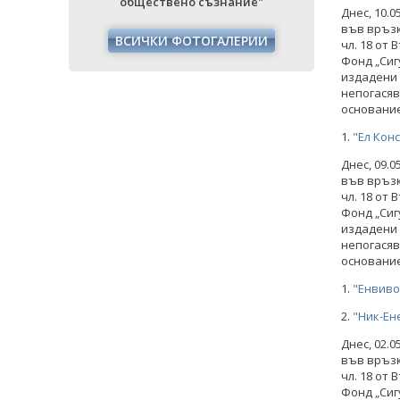
ие"
обществено съзнание"
обще
Днес, 10.
във връзк
РИИ
ВСИЧКИ ФОТОГАЛЕРИИ
ВСИЧ
чл. 18 от
Фонд „Сиг
издадени 
непогасяв
основание 
1.
"Ел Кон
Днес, 09.
във връзк
чл. 18 от
Фонд „Сиг
издадени 
непогасяв
основание 
1.
"Енвиво
2.
"Ник-Ен
Днес, 02.
във връзк
чл. 18 от
Фонд „Сиг