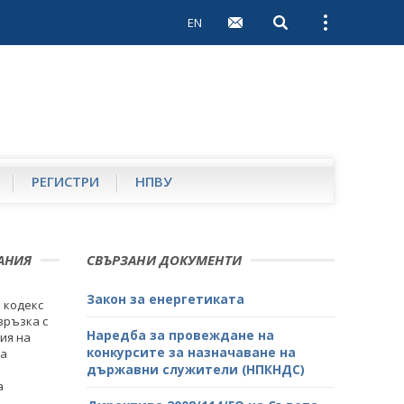
EN
Open search
Open external 
РЕГИСТРИ
НПВУ
АНИЯ
СВЪРЗАНИ ДОКУМЕНТИ
Закон за енергетиката
я кодекс
връзка с
Наредба за провеждане на
ия на
конкурсите за назначаване на
за
държавни служители (НПКНДС)
а