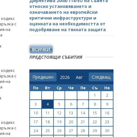
Директива 2008/114/ЕО на Съвета
относно установяването и
означаването на европейски
критични инфраструктури и
я кодекс
оценката на необходимостта от
връзка с
ия на
подобряване на тяхната защита
за
а
ВСИЧКИ
ПРЕДСТОЯЩИ СЪБИТИЯ
я кодекс
връзка с
Предишен
Следващ
ия на
за
По
Вт
Ср
Че
Пе
Съ
Не
1
2
а
3
4
5
6
7
8
9
10
11
12
13
14
15
16
17
18
19
20
21
22
23
я кодекс
връзка с
24
25
26
27
28
29
30
ия на