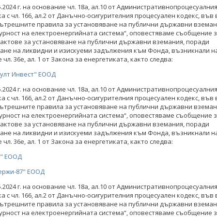
ствено съзнание"
обществено съзнание"
05.2024 г. на основание чл. 18а, ал.10 от Административнопроцесуални
а с чл. 166, ал.2 от Данъчно-осигурителния процесуален кодекс, във 
КИ ФОТОГАЛЕРИИ
ВСИЧКИ ФОТОГАЛЕРИИ
 Вътрешните правила за установяване на публични държавни вземан
урност на електроенергийната система“, оповестяваме съобщение 
актове за установяване на публични държавни вземания, поради
ане на ликвидни и изискуеми задължения към Фонда, възникнали н
чл. 36е, ал. 1 от Закона за енергетиката, както следва:
султ Инвест" ЕООД
05.2024 г. на основание чл. 18а, ал.10 от Административнопроцесуални
а с чл. 166, ал.2 от Данъчно-осигурителния процесуален кодекс, във 
 Вътрешните правила за установяване на публични държавни вземан
урност на електроенергийната система“, оповестяваме съобщение 
актове за установяване на публични държавни вземания, поради
ане на ликвидни и изискуеми задължения към Фонда, възникнали н
чл. 36е, ал. 1 от Закона за енергетиката, както следва:
" ЕООД
ержи-87" ЕООД
05.2024 г. на основание чл. 18а, ал.10 от Административнопроцесуални
а с чл. 166, ал.2 от Данъчно-осигурителния процесуален кодекс, във 
 Вътрешните правила за установяване на публични държавни вземан
урност на електроенергийната система“, оповестяваме съобщение 