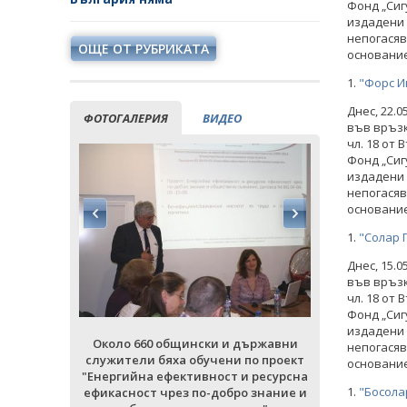
Фонд „Сиг
издадени 
непогасяв
ОЩЕ ОТ РУБРИКАТА
основание 
1.
"Форс И
Днес, 22.
ФОТОГАЛЕРИЯ
ВИДЕО
във връзк
чл. 18 от
Фонд „Сиг
издадени 
непогасяв
основание 
1.
"Солар 
Днес, 15.
във връзк
чл. 18 от
Фонд „Сиг
издадени 
ържавни
Около 660 общински и държавни
Около 660
непогасяв
о проект
служители бяха обучени по проект
служители 
основание 
 ресурсна
"Енергийна ефективност и ресурсна
"Енергийна 
1.
"Босола
 знание и
ефикасност чрез по-добро знание и
ефикасност