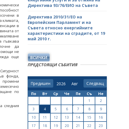
номически
Директива 93/76/ЕИО на Съвета
способност
осочени в
Директива 2010/31/ЕО на
а климата,
Европейския Парламент и на
пенсации в
Съвета относно енергийните
овината от
характеристики на сградите, от 19
амаляване
май 2010 г.
а гъвкава
почне да
помощи не
вижда още
ВСИЧКИ
ПРЕДСТОЯЩИ СЪБИТИЯ
„Сигурност
ъв фонда,
а промени
Предишен
Следващ
жемесечно
лащане по
По
Вт
Ср
Че
Пе
Съ
Не
1
2
а следния
3
4
5
6
7
8
9
10
11
12
13
14
15
16
17
18
19
20
21
22
23