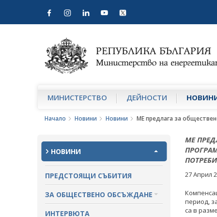
МИНИСТЕРСТВО
ДЕЙНОСТИ
НОВИН
Начало
Новини
Новини
МЕ предлага за обществен
МЕ ПРЕД
ПРОГРАМ
НОВИНИ
ПОТРЕБИ
27 Април 
ПРЕДСТОЯЩИ СЪБИТИЯ
Компенса
ЗА ОБЩЕСТВЕНО ОБСЪЖДАНЕ
период, з
са в разме
ПРОЕКТИ ЗА ОБЩЕСТВЕНО
ИНТЕРВЮТА