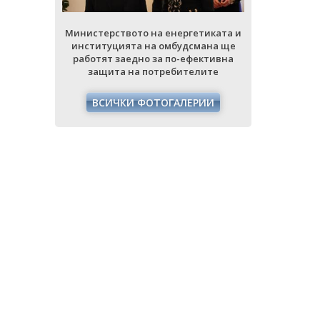
етиката и
Министерството на енергетиката и
Министерст
мана ще
институцията на омбудсмана ще
институци
ективна
работят заедно за по-ефективна
работят з
лите
защита на потребителите
защита
РИИ
ВСИЧКИ ФОТОГАЛЕРИИ
ВСИЧ