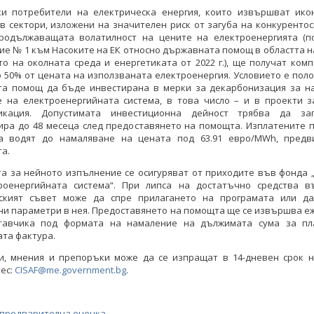
ки потребители на електрическа енергия, които извършват ико
в сектори, изложени на значителен риск от загуба на конкуренто
родължаващата волатилност на цените на електроенергията (п
е № 1 към Насоките на ЕК относно държавната помощ в областта н
о на околната среда и енергетиката от 2022 г.), ще получат ком
 50% от цената на използваната електроенергия. Условието е пол
та помощ да бъде инвестирана в мерки за декарбонизация за н
е на електроенергийната система, в това число – и в проекти з
фикация. Допустимата инвестиционна дейност трябва да за
ира до 48 месеца след предоставянето на помощта. Изплатените 
а водят до намаляване на цената под 63.91 евро/MWh, пред
а.
а за нейното изпълнение се осигуряват от приходите във фонда 
роенергийната система“. При липса на достатъчно средства в
ският съвет може да спре прилагането на програмата или д
ни параметри в нея. Предоставянето на помощта ще се извършва е
тавчика под формата на намаление на дължимата сума за п
та фактура.
и, мнения и препоръки може да се изпращат в 14-дневен срок н
ес:
CISAF@me.government.bg
.
 предварителна оценка