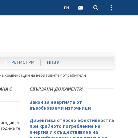
EN
Open search
Open external 
РЕГИСТРИ
НПВУ
 на компенсации на небитовите потребители
АНА С
СВЪРЗАНИ ДОКУМЕНТИ
Закон за енергията от
възобновяеми източници
Директива относно ефективността
ригодишен
при крайното потребление на
 година те
енергия и осъществяване на
енергийни услуги и за отмяна на