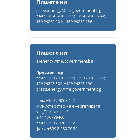
Пишете ни
press.energy@me.government.bg
Министерството на енергетиката и
тел.: +359 29263 116; +359 29263 288; +
институцията на омбудсмана ще
359 29263 304; +359 29263 256
работят заедно за по-ефективна
защита на потребителите
ВСИЧКИ ФОТОГАЛЕРИИ
Пишете ни
e-energy@me.government.bg
Пресцентър
тел.: +359 29263 116; +359 29263 288; +
359 29263 304; +359 29263 256
press.energy@me.government.bg
тел.: +359 2 9263 152
Министерство на енергетиката
ул. „Триадица“ 8
ЕИК 176789460
тел.: +359 2 9263 152
факс: +359 2 980 76 30