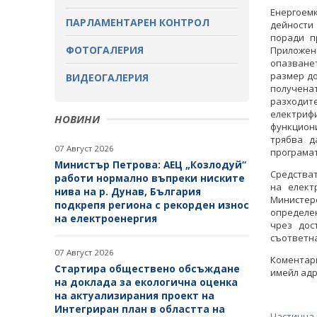
ОБСЪЖДАНЕ
Енергоем
ПАРЛАМЕНТАРЕН КОНТРОЛ
дейности 
ЗАВЪРШИЛИ ПРОЦЕДУРИ ЗА
поради п
ОБЩЕСТВЕНО ОБСЪЖДАНЕ
ФОТОГАЛЕРИЯ
Приложени
опазванет
размер до
ВИДЕОГАЛЕРИЯ
получена
разходит
електри
НОВИНИ
функцион
трябва д
07 Август 2026
програмат
Министър Петрова: АЕЦ „Козлодуй“
Средстват
работи нормално въпреки ниските
на елект
нива на р. Дунав, България
Министер
подкрепя региона с рекорден износ
определе
на електроенергия
чрез дос
съответна
07 Август 2026
Коментар
Стартира обществено обсъждане
имейл адр
на доклада за екологична оценка
на актуализирания проект на
Интегриран план в областта на
Частична