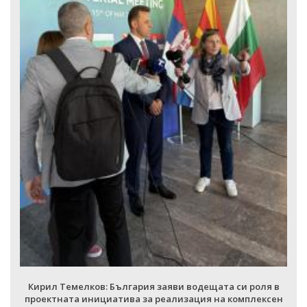
Кирил Темелков: България заяви во
проектната инициатива за реализац
електропреносен коридор Из
ВСИЧКИ ФОТОГАЛЕ
и водещата си роля в
изация на комплексен