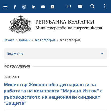
EN
Open searc
Open
Open
navigation
Начало
Новини
Фотогалерия
Фотогалерия
Подменю
НОВИНИ
ФОТОГАЛЕРИЯ
ПРЕДСТОЯЩИ СЪБИТИЯ
07.06.2021
Министър Живков обсъди варианти за
ЗА ОБЩЕСТВЕНО ОБСЪЖДАНЕ
работата на комплекса "Марица Изток" с
ПРОЕКТИ ЗА ОБЩЕСТВЕНО ОБСЪЖДАНЕ
ИНТЕРВЮТА
ръководството на национален синдикат
"Защита"
ЗАВЪРШИЛИ ПРОЦЕДУРИ ЗА ОБЩЕСТВЕНО
ПАРЛАМЕНТАРЕН КОНТРОЛ
ОБСЪЖДАНЕ