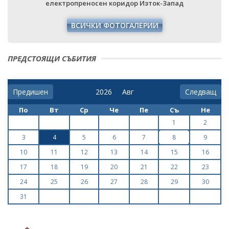
р Изток-Запад
АЛЕРИИ
ПРЕДСТОЯЩИ СЪБИТИЯ
Предишен
Следващ
По
Вт
Ср
Че
Пе
Съ
Не
1
2
3
4
5
6
7
8
9
10
11
12
13
14
15
16
17
18
19
20
21
22
23
24
25
26
27
28
29
30
31