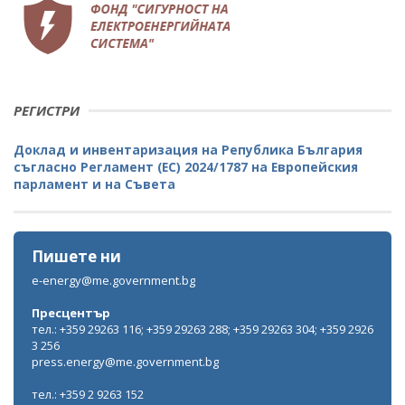
РЕГИСТРИ
Доклад и инвентаризация на Република България
съгласно Регламент (ЕС) 2024/1787 на Европейския
парламент и на Съвета
Пишете ни
e-energy@me.government.bg
Пресцентър
тел.: +359 29263 116; +359 29263 288; +359 29263 304; +359 2926
3 256
press.energy@me.government.bg
тел.: +359 2 9263 152