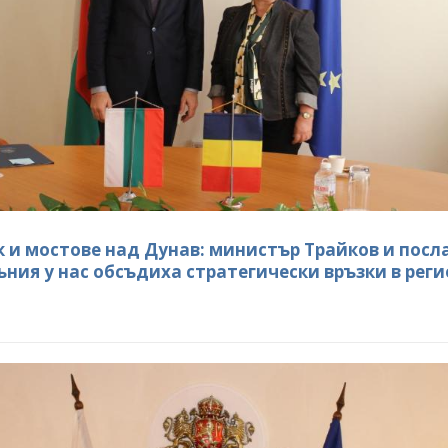
ок и мостове над Дунав: министър Трайков и пос
ъния у нас обсъдиха стратегически връзки в рег