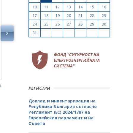
10
11
12
13
14
15
16
17
18
19
20
21
22
23
24
25
26
27
28
29
30
31
Министър Николов подписа с двама чужди инвес
а
РЕГИСТРИ
Доклад и инвентаризация на
Република България съгласно
Регламент (ЕС) 2024/1787 на
Европейския парламент и на
Съвета