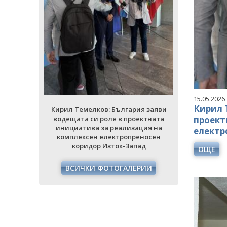
ия заяви
Кирил Тем
ектната
водещата 
ция на
инициати
еносен
комплек
ад
кори
РИИ
ВСИЧ
15.05.2026
Кирил 
Кирил Темелков: България заяви
водещата си роля в проектната
проект
инициатива за реализация на
електр
комплексен електропреносен
коридор Изток-Запад
ОЩЕ
ВСИЧКИ ФОТОГАЛЕРИИ