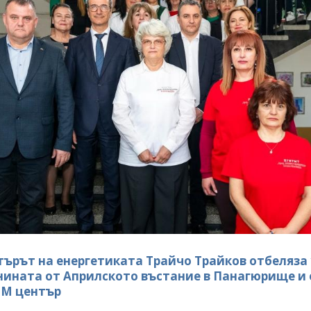
ърът на енергетиката Трайчо Трайков отбеляза 
ината от Априлското въстание в Панагюрище и 
EM център