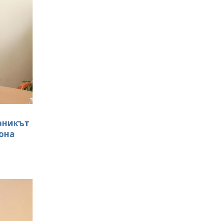
ланикът
иона