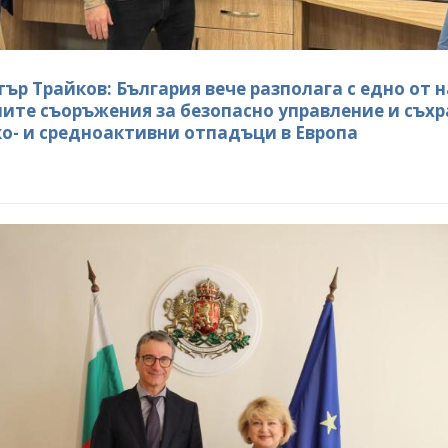
ър Трайков: България вече разполага с едно от н
ите съоръжения за безопасно управление и съх
ко- и средноактивни отпадъци в Европа