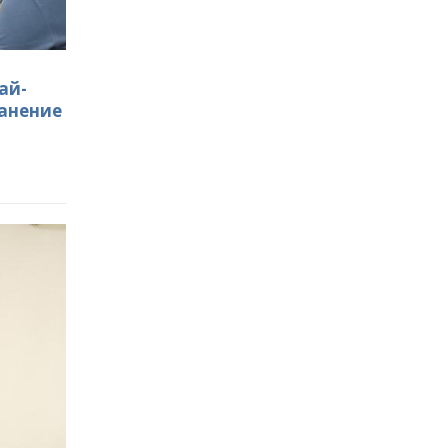
ай-
ранение