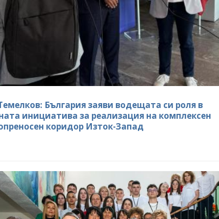
елков: България заяви
Кирил Темелков: България заяви
си роля в проектната
водещата си роля в проектната
ва за реализация на
инициатива за реализация на
сен електропреносен
комплексен електропреносен
дор Изток-Запад
коридор Изток-Запад
КИ ФОТОГАЛЕРИИ
ВСИЧКИ ФОТОГАЛЕРИИ
Темелков: България заяви водещата си роля в
ната инициатива за реализация на комплексен
опреносен коридор Изток-Запад