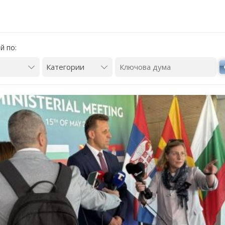
й по: