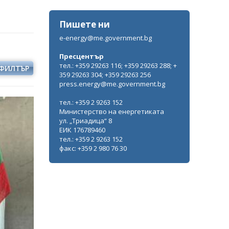
Пишете ни
e-energy@me.government.bg
Пресцентър
тел.: +359 29263 116; +359 29263 288; +
ФИЛТЪР
359 29263 304; +359 29263 256
press.energy@me.government.bg
тел.: +359 2 9263 152
Министерство на енергетиката
ул. „Триадица“ 8
ЕИК 176789460
тел.: +359 2 9263 152
факс: +359 2 980 76 30