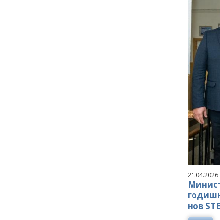
21.04.2026
Минист
годишн
нов ST