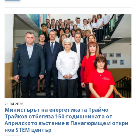
21.04.2026
Министърът на енергетиката Трайчо
Трайков отбеляза 150-годишнината от
Априлското въстание в Панагюрище и откри
нов STEM център