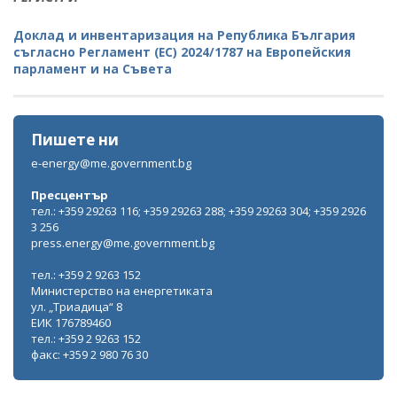
Доклад и инвентаризация на Република България
съгласно Регламент (ЕС) 2024/1787 на Европейския
парламент и на Съвета
Пишете ни
e-energy@me.government.bg
Пресцентър
тел.: +359 29263 116; +359 29263 288; +359 29263 304; +359 2926
3 256
press.energy@me.government.bg
тел.: +359 2 9263 152
Министерство на енергетиката
ул. „Триадица“ 8
ЕИК 176789460
тел.: +359 2 9263 152
факс: +359 2 980 76 30