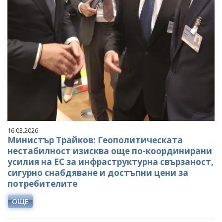
16.03.2026
Министър Трайков: Геополитическата
нестабилност изисква още по-координирани
усилия на ЕС за инфраструктурна свързаност,
сигурно снабдяване и достъпни цени за
потребителите
ОЩЕ