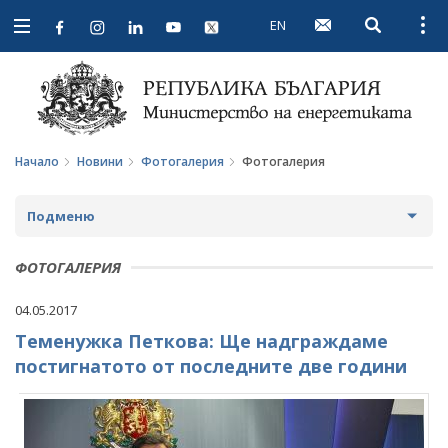
EN
Open searc
Open
Open
navigation
Начало
Новини
Фотогалерия
Фотогалерия
Подменю
НОВИНИ
ФОТОГАЛЕРИЯ
ПРЕДСТОЯЩИ СЪБИТИЯ
04.05.2017
Теменужка Петкова: Ще надграждаме
ЗА ОБЩЕСТВЕНО ОБСЪЖДАНЕ
постигнатото от последните две години
ПРОЕКТИ ЗА ОБЩЕСТВЕНО ОБСЪЖДАНЕ
ИНТЕРВЮТА
ЗАВЪРШИЛИ ПРОЦЕДУРИ ЗА ОБЩЕСТВЕНО
ПАРЛАМЕНТАРЕН КОНТРОЛ
ОБСЪЖДАНЕ