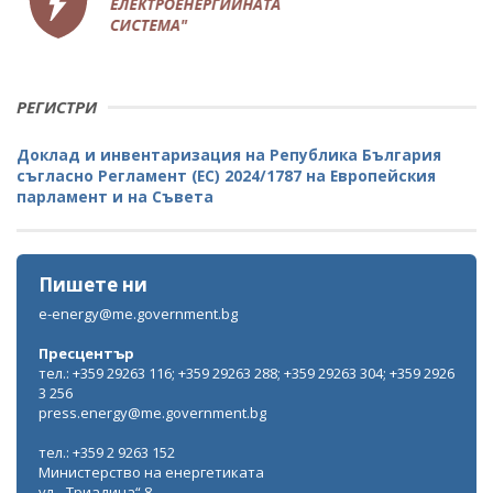
РЕГИСТРИ
Доклад и инвентаризация на Република България
съгласно Регламент (ЕС) 2024/1787 на Европейския
парламент и на Съвета
Пишете ни
e-energy@me.government.bg
Пресцентър
тел.: +359 29263 116; +359 29263 288; +359 29263 304; +359 2926
3 256
press.energy@me.government.bg
тел.: +359 2 9263 152
Министерство на енергетиката
ул. „Триадица“ 8