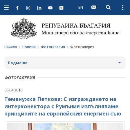
EN
Open searc
Open
Open
navigation
Начало
Новини
Фотогалерия
Фотогалерия
Подменю
НОВИНИ
ФОТОГАЛЕРИЯ
ПРЕДСТОЯЩИ СЪБИТИЯ
06.04.2016
Теменужка Петкова: С изграждането на
ЗА ОБЩЕСТВЕНО ОБСЪЖДАНЕ
интерконектора с Румъния изпълняваме
ПРОЕКТИ ЗА ОБЩЕСТВЕНО ОБСЪЖДАНЕ
ИНТЕРВЮТА
принципите на европейския енергиен съю
ЗАВЪРШИЛИ ПРОЦЕДУРИ ЗА ОБЩЕСТВЕНО
ПАРЛАМЕНТАРЕН КОНТРОЛ
ОБСЪЖДАНЕ