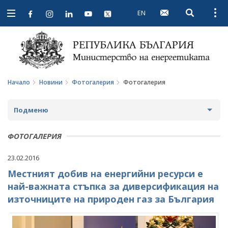
EN
Open searc
Open
Open
navigation
Начало
Новини
Фотогалерия
Фотогалерия
Подменю
НОВИНИ
ФОТОГАЛЕРИЯ
ПРЕДСТОЯЩИ СЪБИТИЯ
23.02.2016
Местният добив на енергийни ресурси е
ЗА ОБЩЕСТВЕНО ОБСЪЖДАНЕ
най-важната стъпка за диверсификация на
ПРОЕКТИ ЗА ОБЩЕСТВЕНО ОБСЪЖДАНЕ
ИНТЕРВЮТА
източниците на природен газ за България
ЗАВЪРШИЛИ ПРОЦЕДУРИ ЗА ОБЩЕСТВЕНО
ПАРЛАМЕНТАРЕН КОНТРОЛ
ОБСЪЖДАНЕ