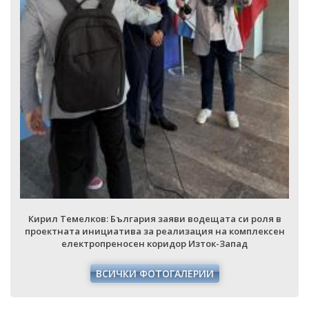
Кирил Темелков: България заяви
проектната инициатива за реали
електропреносен коридор
ВСИЧКИ ФОТОГА
аяви водещата си роля в
еализация на комплексен
идор Изток-Запад
ОГАЛЕРИИ