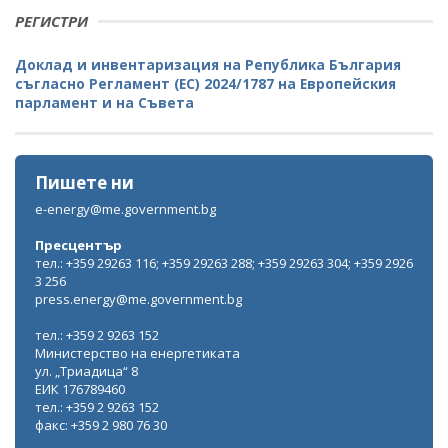
РЕГИСТРИ
Доклад и инвентаризация на Република България
съгласно Регламент (ЕС) 2024/1787 на Европейския
парламент и на Съвета
Пишете ни
e-energy@me.government.bg
Пресцентър
тел.: +359 29263 116; +359 29263 288; +359 29263 304; +359 2926
3 256
press.energy@me.government.bg
тел.: +359 2 9263 152
Министерство на енергетиката
ул. „Триадица“ 8
ЕИК 176789460
тел.: +359 2 9263 152
факс: +359 2 980 76 30