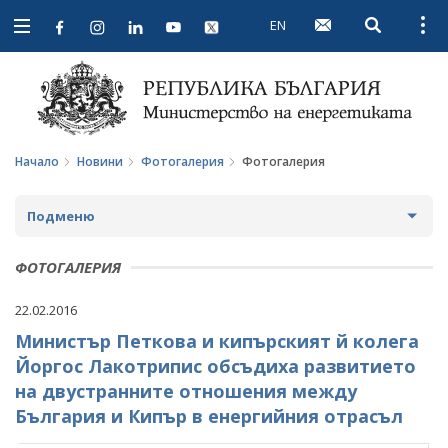
EN
Open searc
Open
Open
navigation
Начало
Новини
Фотогалерия
Фотогалерия
Подменю
НОВИНИ
ФОТОГАЛЕРИЯ
ПРЕДСТОЯЩИ СЪБИТИЯ
22.02.2016
Министър Петкова и кипърският й колега
ЗА ОБЩЕСТВЕНО ОБСЪЖДАНЕ
Йоргос Лакотрипис обсъдиха развитието
ПРОЕКТИ ЗА ОБЩЕСТВЕНО ОБСЪЖДАНЕ
ИНТЕРВЮТА
на двустранните отношения между
България и Кипър в енергийния отрасъл
ЗАВЪРШИЛИ ПРОЦЕДУРИ ЗА ОБЩЕСТВЕНО
ПАРЛАМЕНТАРЕН КОНТРОЛ
ОБСЪЖДАНЕ