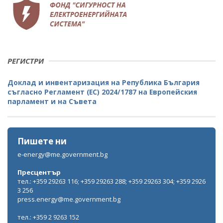
РЕГИСТРИ
Доклад и инвентаризация на Република България
съгласно Регламент (ЕС) 2024/1787 на Европейския
парламент и на Съвета
Пишете ни
e-energy@me.government.bg
Пресцентър
тел.: +359 29263 116; +359 29263 288; +359 29263 304; +359 2926
3 256
press.energy@me.government.bg
тел.: +359 2 9263 152