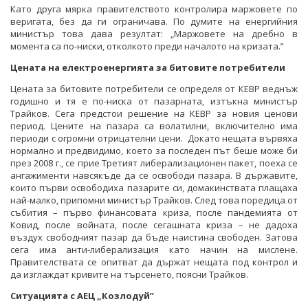
Като друга мярка правителството контролира маржовете по
веригата, без да ги ограничава. По думите на енергийния
министър това дава резултат: „Маржовете на дребно в
момента са по-ниски, отколкото преди началото на кризата.”
Цената на електроенергията за битовите потребители
Цената за битовите потребители се определя от КЕВР веднъж
годишно и тя е по-ниска от пазарната, изтъкна министър
Трайков. Сега предстои решение на КЕВР за новия ценови
период. Цените на пазара са волатилни, включително има
периоди с огромни отрицателни цени. Докато нещата вървяха
нормално и предвидимо, което за последен път беше може би
през 2008 г., се прие Третият либерализационен пакет, поеха се
ангажименти навсякъде да се освободи пазара. В държавите,
които първи освободиха пазарите си, домакинствата плащаха
най-малко, припомни министър Трайков. След това поредица от
събития – първо финансовата криза, после пандемията от
Ковид, после войната, после сегашната криза – не дадоха
въздух свободният пазар да бъде наистина свободен. Затова
сега има анти-либерализация като начин на мислене.
Правителствата се опитват да държат нещата под контрол и
да изглаждат кривите на търсенето, поясни Трайков.
Ситуацията с АЕЦ „Козлодуй”