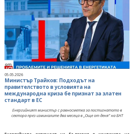
05.05.2026
Министър Трайков: Подходът на
правителството в условията на
международна криза бе признат за златен
стандарт в ЕС
Енергийният министър с равносметка за постигнатото в
сектора през изминалите два месеца в „Още от деня“ на БНТ
Енергийната сигурност на България в контекста на