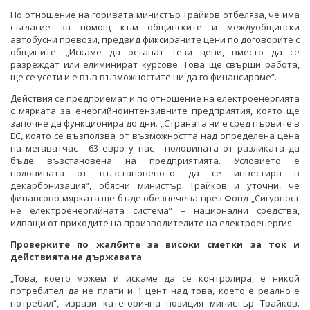
По отношение на горивата министър Трайков отбеляза, че има
съгласие за помощ към общинските и междуобщински
автобусни превози, предвид фиксираните цени по договорите с
общините: „Искаме да останат тези цени, вместо да се
разреждат или елиминират курсове. Това ще свърши работа,
ще се усети и е във възможностите ни да го финансираме“.
Действия се предприемат и по отношение на електроенергията
с мярката за енергийноинтензивните предприятия, която ще
започне да функционира до дни. „Страната ни е сред първите в
ЕС, която се възползва от възможността над определена цена
на мегаватчас - 63 евро у нас - половината от разликата да
бъде възстановена на предприятията. Условието е
половината от възстановеното да се инвестира в
декарбонизация“, обясни министър Трайков и уточни, че
финансово мярката ще бъде обезпечена през Фонд „Сигурност
не електроенергийната система“ – национални средства,
идващи от приходите на производителите на електроенергия.
Проверките по жалбите за високи сметки за ток
и
действията на държавата
„Това, което можем и искаме да се контролира, е никой
потребител да не плати и 1 цент над това, което е реално е
потребил“, изрази категорична позиция министър Трайков.