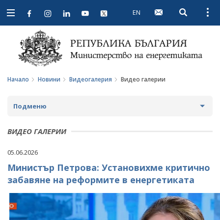
EN
Open searc
Open
Open
navigation
Начало
Новини
Видеогалерия
Видео галерии
Подменю
НОВИНИ
ВИДЕО ГАЛЕРИИ
ПРЕДСТОЯЩИ СЪБИТИЯ
05.06.2026
Министър Петрова: Установихме критично
ЗА ОБЩЕСТВЕНО ОБСЪЖДАНЕ
забавяне на реформите в енергетиката
ПРОЕКТИ ЗА ОБЩЕСТВЕНО ОБСЪЖДАНЕ
ИНТЕРВЮТА
ЗАВЪРШИЛИ ПРОЦЕДУРИ ЗА ОБЩЕСТВЕНО
ПАРЛАМЕНТАРЕН КОНТРОЛ
ОБСЪЖДАНЕ