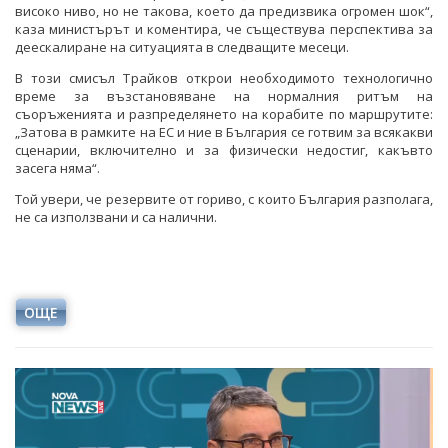
високо ниво, но не такова, което да предизвика огромен шок“,
каза министърът и коментира, че съществува перспектива за
деескалиране на ситуацията в следващите месеци.
В този смисъл Трайков открои необходимото технологично
време за възстановяване на нормалния ритъм на
съоръженията и разпределянето на корабите по маршрутите:
„Затова в рамките на ЕС и ние в България се готвим за всякакви
сценарии, включително и за физически недостиг, какъвто
засега няма“.
Той увери, че резервите от гориво, с които България разполага,
не са използвани и са налични.
ОЩЕ