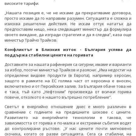
високите тарифи.
„Нашата позиция е, че не искаме да прекратяваме договора,
просто искаме да го направим разумен. Ситуацията е сложна и
изисква решителни действия. Не искам оттук нататък да
предпоставям нищо, нека следващият министър да формулира
своето виждане, да изгради стратегия и да я следва”, каза още
министър Трайчо Трайков.
Конфликтът в Близкия изток - България успява да
поддържа стабилни цените на горивата
Доставките за нашата рафинерия са сигурни, имаме и варианти
за избор, посочи министър Трайков и разясни: „Има недостиг на
определени видове продукти (в Европа), например керосин,
защото в рамките на ЕС голяма част от керосина е вносен,
включително и от Персийския залив. За България обаче това не
е така, тъй като „Нефтохим” произвежда от всички горива
повече, отколкото е нашето вътрешно потребление”.
Светът в енергийно отношение днес е много различен в
сравнение с годините на предишните шокове с цените.
Развитието на енергийните технологии е такова, че
зависимостта от горива е по-малка и екстремни събития водят
до контролирани ръстове. „У нас цените почти мигновено
скочиха, когато се разви ситуацията. Сега са стабилни, на