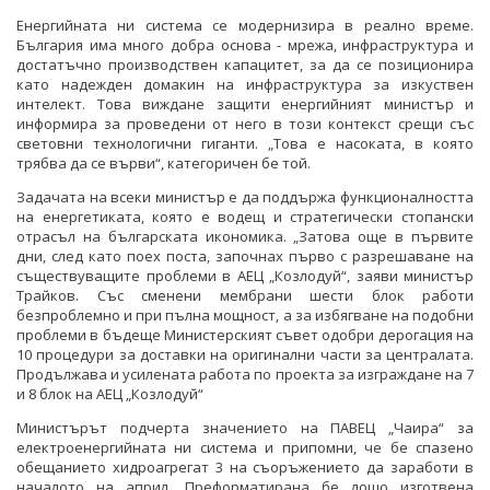
Енергийната ни система се модернизира в реално време.
България има много добра основа - мрежа, инфраструктура и
достатъчно производствен капацитет, за да се позиционира
като надежден домакин на инфраструктура за изкуствен
интелект. Това виждане защити енергийният министър и
информира за проведени от него в този контекст срещи със
световни технологични гиганти. „Това е насоката, в която
трябва да се върви“, категоричен бе той.
Задачата на всеки министър е да поддържа функционалността
на енергетиката, която е водещ и стратегически стопански
отрасъл на българската икономика. „Затова още в първите
дни, след като поех поста, започнах първо с разрешаване на
съществуващите проблеми в АЕЦ „Козлодуй“, заяви министър
Трайков. Със сменени мембрани шести блок работи
безпроблемно и при пълна мощност, а за избягване на подобни
проблеми в бъдеще Министерският съвет одобри дерогация на
10 процедури за доставки на оригинални части за централата.
Продължава и усилената работа по проекта за изграждане на 7
и 8 блок на АЕЦ „Козлодуй“
Министърът подчерта значението на ПАВЕЦ „Чаира“ за
електроенергийната ни система и припомни, че бе спазено
обещанието хидроагрегат 3 на съоръжението да заработи в
началото на април. Преформатирана бе лошо изготвена