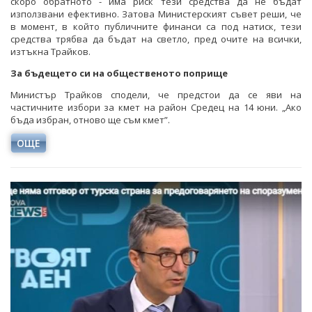
скоро обратното - има риск тези средства да не бъдат
използвани ефективно. Затова Министерският съвет реши, че
в момент, в който публичните финанси са под натиск, тези
средства трябва да бъдат на светло, пред очите на всички,
изтъкна Трайков.
За бъдещето си на общественото поприще
Министър Трайков сподели, че предстои да се яви на
частичните избори за кмет на район Средец на 14 юни. „Ако
бъда избран, отново ще съм кмет”.
ОЩЕ