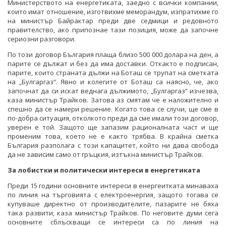
Министерството на енергетиката, заедно с всички компании,
които имат отношение, изготвихме меморандум, изпратихме го
на министър Байрактар преди две седмици и редовното
правителство, ако припознае тази позиция, може да започне
сериозни разговори.
По този договор България плаща близо 500 000 долара на ден, а
парите се дължат и без да има доставки. Откакто е подписан,
парите, които страната дължи на Боташ се трупат на сметката
на „Булгаргаз“. Явно и колегите от Боташ са наясно, че, ако
започнат да си искат веднага дължимото, „Булгаргаз“ изчезва,
каза министър Трайков. Затова аз смятам че е наложително и
спешно да се намери решение. Когато това се случи, ще сме в
по-добра ситуация, отколкото преди да сме имали този договор,
уверен е той. Защото ще запазим рационалната част и ще
променим това, което не е както трябва. В крайна сметка
България разполага с този капацитет, който ни дава свобода
да не зависим само от гръцкия, изтъкна министър Трайков.
За лобистки и политически интереси в енергетиката
Преди 15 години основните интереси в енергеитката минаваха
по линия на търговията с електроенергия, защото тогава се
купуваше директно от производителите, пазарите не бяха
така развити, каза министър Трайков. По неговите думи сега
основните сблъскващи се интереси са по линия на