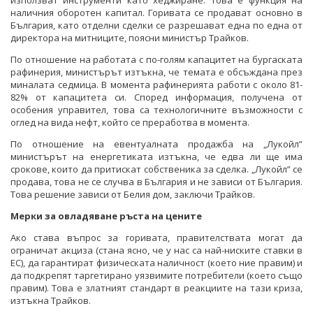
използват инструменти като хеджиране. Това е функция на
наличния оборотен капитал. Горивата се продават основно в
България, като отделни сделки се разрешават една по една от
директора на митниците, поясни министър Трайков.
По отношение на работата с по-голям капацитет на бургаската
рафинерия, министърът изтъкна, че темата е обсъждана през
миналата седмица. В момента рафинерията работи с около 81-
82% от капацитета си. Според информация, получена от
особения управител, това са технологичните възможности с
оглед на вида нефт, който се преработва в момента.
По отношение на евентуалната продажба на „Лукойл”
министърът на енергетиката изтъкна, че едва ли ще има
срокове, които да притискат собственика за сделка. „Лукойл” се
продава, това не се случва в България и не зависи от България.
Това решение зависи от Белия дом, заключи Трайков.
Мерки за овладяване ръста на цените
Ако става въпрос за горивата, правителствата могат да
ограничат акциза (стана ясно, че у нас са най-ниските ставки в
ЕС), да гарантират физическата наличност (което ние правим) и
да подкрепят таргетирано уязвимите потребители (което също
правим). Това е златният стандарт в реакциите на тази криза,
изтъкна Трайков.