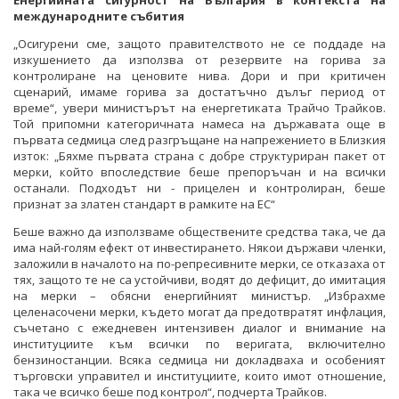
международните събития
„Осигурени сме, защото правителството не се поддаде на
изкушението да използва от резервите на горива за
контролиране на ценовите нива. Дори и при критичен
сценарий, имаме горива за достатъчно дълъг период от
време“, увери министърът на енергетиката Трайчо Трайков.
Той припомни категоричната намеса на държавата още в
първата седмица след разгръщане на напрежението в Близкия
изток: „Бяхме първата страна с добре структуриран пакет от
мерки, който впоследствие беше препоръчан и на всички
останали. Подходът ни - прицелен и контролиран, беше
признат за златен стандарт в рамките на ЕС“
Беше важно да използваме обществените средства така, че да
има най-голям ефект от инвестирането. Някои държави членки,
заложили в началото на по-репресивните мерки, се отказаха от
тях, защото те не са устойчиви, водят до дефицит, до имитация
на мерки – обясни енергийният министър. „Избрахме
целенасочени мерки, където могат да предотвратят инфлация,
съчетано с ежедневен интензивен диалог и внимание на
институциите към всички по веригата, включително
бензиностанции. Всяка седмица ни докладваха и особеният
търговски управител и институциите, които имот отношение,
така че всичко беше под контрол“, подчерта Трайков.