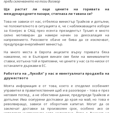
преди сключването на този договор
Ще растат ли още цените на горивата на
международните пазари, стигнаха ли тавана си?
Това не зависи от нас, отбеляза министър Трайков и допълни,
че положителното в ситуацията е, че с наближаващите избори
за Конгрес в САЩ през есента президентът Тръмп е мното
силно мотивиран да намери начин за деескалация на
напрежението. Рисковете обаче не бива да се изключват,
предупреди енергийният министър.
На много места в Европа акцизите върху горивата бяха
намалени, но в България винаги сме били на минималните
ставки, изтъкна той и припомни, че цените у нас са по-ниски от
останалите държави в ЕС.
Работата на „Лукойл” у нас и евентуалната продажба на
дружеството
Моята информация е от това, което е споделил особеният
управител в правителствения щаб и в разогвори – това е през
неговия поглед , а не обективни данни, предупреди Трайков и
допълни: Има осигурени досткавки до края на май, но това е
револвиращо, зависи от оборотния капитал. Могат да се
заключат доставки за произволен срок, особено ако се