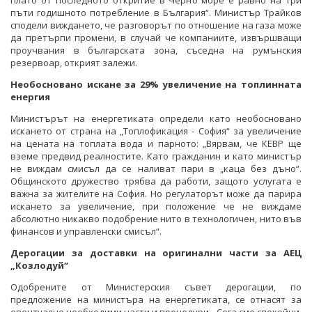
плато от последното откритие в Черно море е равно на три
пъти годишното потребление в България“. Министър Трайков
сподели виждането, че разговорът по отношение на газа може
да претърпи промени, в случай че компаниите, извършващи
проучвания в българската зона, съседна на румънския
резервоар, открият залежи.
Необосновано искане за 29% увеличение на топлинната
енергия
Министърът на енергетиката определи като необосновано
искането от страна на „Топлофикация - София“ за увеличение
на цената на топлата вода и парното: „Вярвам, че КЕВР ще
вземе предвид реалностите. Като гражданин и като министър
не виждам смисъл да се наливат пари в „каца без дъно“.
Общинското дружество трябва да работи, защото услугата е
важна за жителите на София. Но регулаторът може да парира
искането за увеличение, при положение че не виждаме
абсолютно никакво подобрение нито в технологичен, нито във
финансов и управленски смисъл“.
Дерогации за доставки на оригинални части за АЕЦ
„Козлодуй“
Одобрените от Министерския съвет дерогации, по
предложение на министъра на енергетиката, се отнасят за