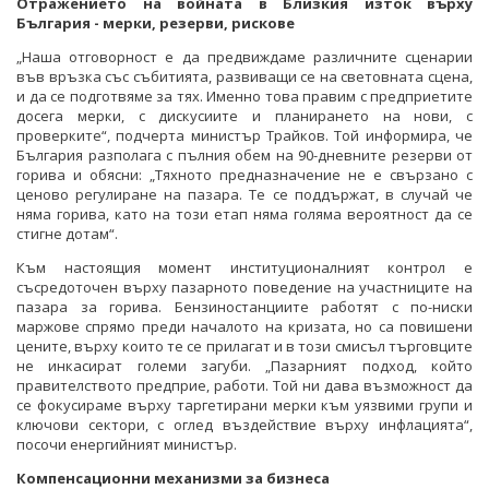
Отражението на войната в Близкия изток върху
България - мерки, резерви, рискове
„Наша отговорност е да предвиждаме различните сценарии
във връзка със събитията, развиващи се на световната сцена,
и да се подготвяме за тях. Именно това правим с предприетите
досега мерки, с дискусиите и планирането на нови, с
проверките“, подчерта министър Трайков. Той информира, че
България разполага с пълния обем на 90-дневните резерви от
горива и обясни: „Тяхното предназначение не е свързано с
ценово регулиране на пазара. Те се поддържат, в случай че
няма горива, като на този етап няма голяма вероятност да се
стигне дотам“.
Към настоящия момент институционалният контрол е
съсредоточен върху пазарното поведение на участниците на
пазара за горива. Бензиностанциите работят с по-ниски
маржове спрямо преди началото на кризата, но са повишени
цените, върху които те се прилагат и в този смисъл търговците
не инкасират големи загуби. „Пазарният подход, който
правителството предприе, работи. Той ни дава възможност да
се фокусираме върху таргетирани мерки към уязвими групи и
ключови сектори, с оглед въздействие върху инфлацията“,
посочи енергийният министър.
Компенсационни механизми за бизнеса