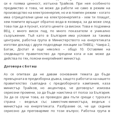
си е голяма ценност, изтъкна Трайков. При нея особеното
предимство е това, че може да работи не само в режим на
производство на електроенергия, но и в помпен режим – когато
има отрицателни цени на електроенергията - хем ти плащат,
хем помпите връщат обратно вода в язовира, за да може след
това пак да я пуснат, когато цените са високи. Това е подземна
ВЕЦ, с много висок пад, по много показатели е уникално
съоръжение. Тъй като в България има условия за такива
централи, работна група в Министерството на енергетиката
изготви доклад с други подходящи локации за ПАВЕЦ - Чаира 2,
Батак, Доспат и още няколко – общо 10. Оставяме на
следващото правителство да прецени кога и как може да
действа по тях, поясни енергийният министър.
Договора с Боташ
Аз се опитвах да не давам основания темата да бъде
превърната в предизборна дъвка, защото работата на нашето
правителство съвпадна с предизборната кампания, каза
министър Трайков, но акцентира, че договорът изисква
сериозни промени, за да бъде наистина от полза за България.
За да се случи това, аз проведох два пъти срещи с турската
страна – веднъж със заместник-министъра, веднъж с
министъра на енергетиката. Разбрахме се, че ще седнем
сериозно да преговаряме по този въпрос. Работна група в