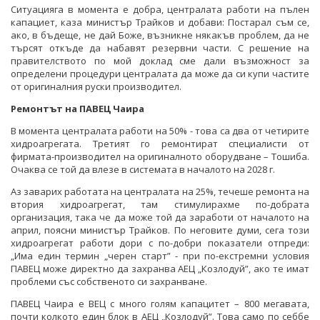
Ситуацияга в момента е добра, централата работи на пълен
капациет, каза министър Трайков и добави: Постарал съм се,
ако, в бъдеще, не дай Боже, възникне някакъв проблем, да не
търсят откъде да набавят резервни части. С решение на
правителството по мой доклад сме дали възможност за
определени процедури централата да може да си купи частите
от оригиналния руски производител.
Ремонтът на ПАВЕЦ Чаира
В момента централата работи на 50% - това са два от четирите
хидроагрегата. Третият го ремонтират специалисти от
фирмата-производител на оригиналното оборудване – Тошиба.
Очаква се той да влезе в системата в началото на 2028 г.
Аз заварих работата на централата на 25%, течеше ремонта на
втория хидроагрегат, там стимулирахме по-добрата
организация, така че да може той да заработи от началото на
април, поясни министър Трайков. По неговите думи, сега този
хидроагрегат работи дори с по-добри показатели отпреди:
„Има един термин „черен старт” - при по-екстремни условия
ПАВЕЦ може директно да захранва АЕЦ „Козлодуй”, ако те имат
проблеми със собственото си захранване.
ПАВЕЦ Чаира е ВЕЦ с много голям капацитет – 800 мегавата,
почти колкото един блок в АЕЦ „Козлодуй”. Това само по себбе