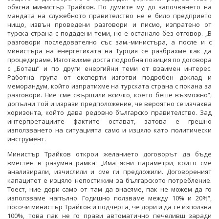
обясни министър Трайков. По думите му до започването на
мандата на служебното правителство не е било предприето
нищо, извън проведени разговори и писмо, изпратено от
турска страна с подадени теми, но е останало без отговор. „В
разговори последователно със зам.-министъра, а после и с
министъра на енергетиката на Турция се разбрахме как да
процедираме. Изготвихме доста подробна позиция по договора
с „Боташ” и по други енергийни теми от взаимен интерес.
Работна група от експерти изготви подробен доклад и
меморандум, който изпратихме на турската страна с покана за
разговори. Ние сме свършили всичко, което беше възможно“,
допълни той и изрази предположение, че вероятно се изчаква
хоризонта, който дава редовно българско правителство. Зад
интерпретациите фактите остават, затова е грешно
използването на ситуацията само и изцяло като политически
инструмент.
Министър Трайков открои желанието договорът да бъде
вместен в разумна рамка: „Има ясни параметри, които сме
анализирали, изчислили и сме ги предложили. Договореният
капацитет е изцяло непостижим за българското потребление.
Тоест, ние дори само от там да внасяме, пак не можем да го
използваме напълно. Годишно ползваме между 10% и 20%“,
посочи министър Трайков и подчерта, че дори и да се използва
100%, това пак не го прави автоматично печеливш заради