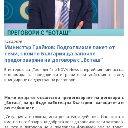
24.04.2026
Министър Трайков: Подготвихме пакет от
теми, с които България да започне
предоговаряне на договора с „Боташ“
В интервю за „Твоя ден“ по NOVA News енергийният министър
информира за предприетите решителни действия с оглед
иницииране на двустранни разговори
Може ли да се осъществи предоговаряне на договора с
„Боташ“, за да бъде работещ за България - капацитети и
рентабилност
„Ситуацията е сложна, иска решителни действия. Нагласата я
има, но тя се базира на добрата воля да започне този разговор,
защото в договора не е предвиден формален ред за това“,