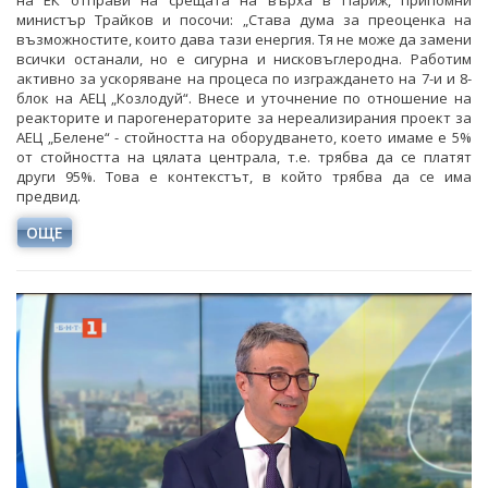
на ЕК отправи на срещата на върха в Париж, припомни
министър Трайков и посочи: „Става дума за преоценка на
възможностите, които дава тази енергия. Тя не може да замени
всички останали, но е сигурна и нисковъглеродна. Работим
активно за ускоряване на процеса по изграждането на 7-и и 8-
блок на АЕЦ „Козлодуй“. Внесе и уточнение по отношение на
реакторите и парогенераторите за нереализирания проект за
АЕЦ „Белене“ - стойността на оборудването, което имаме е 5%
от стойността на цялата централа, т.е. трябва да се платят
други 95%. Това е контекстът, в който трябва да се има
предвид.
ОЩЕ