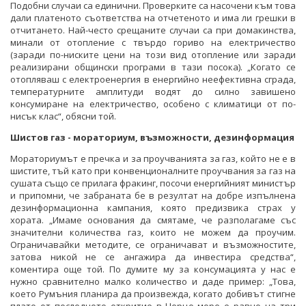
Подобни случаи са единични. Проверките са насочени към това
дали платеното съответства на отчетеното и има ли грешки в
отчитането. Най-често срещаните случаи са при домакинства,
минали от отопление с твърдо гориво на електричество
(заради по-ниските цени на този вид отопление или заради
реализирани общински програми в тази посока). „Когато се
отопляваш с електроенергия в енергийно неефективна сграда,
температурните амплитуди водят до силно завишено
консумиране на електричество, особено с климатици от по-
нисък клас“, обясни той.
Шистов газ - мораториум, възможности, дезинформация
Мораториумът е пречка и за проучванията за газ, който не е в
шистите, тъй като при конвенционалните проучвания за газ на
сушата също се прилага фракинг, посочи енергийният министър
и припомни, че забраната бе в резултат на добре изпълнена
дезинформационна кампания, която предизвика страх у
хората. „Имаме основания да смятаме, че разполагаме със
значителни количества газ, които не можем да проучим.
Ограничавайки методите, се ограничават и възможностите,
затова никой не се ангажира да инвестира средства“,
коментира още той. По думите му за консумацията у нас е
нужно сравнително малко количество и даде пример: „Това,
което Румъния планира да произвежда, когато добивът стигне