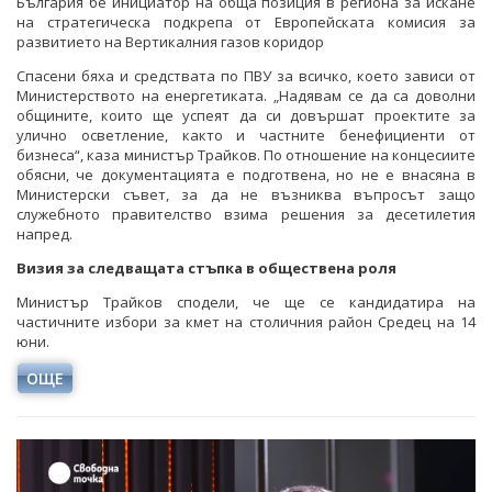
България бе инициатор на обща позиция в региона за искане
на стратегическа подкрепа от Европейската комисия за
развитието на Вертикалния газов коридор
Спасени бяха и средствата по ПВУ за всичко, което зависи от
Министерството на енергетиката. „Надявам се да са доволни
общините, които ще успеят да си довършат проектите за
улично осветление, както и частните бенефициенти от
бизнеса“, каза министър Трайков. По отношение на концесиите
обясни, че документацията е подготвена, но не е внасяна в
Министерски съвет, за да не възниква въпросът защо
служебното правителство взима решения за десетилетия
напред.
Визия за следващата стъпка в обществена роля
Министър Трайков сподели, че ще се кандидатира на
частичните избори за кмет на столичния район Средец на 14
юни.
ОЩЕ