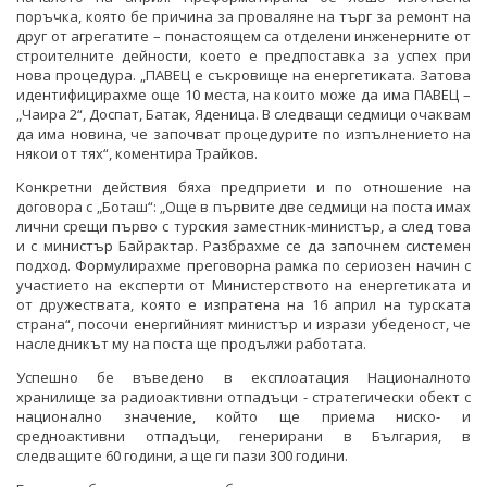
поръчка, която бе причина за проваляне на търг за ремонт на
друг от агрегатите – понастоящем са отделени инженерните от
строителните дейности, което е предпоставка за успех при
нова процедура. „ПАВЕЦ е съкровище на енергетиката. Затова
идентифицирахме още 10 места, на които може да има ПАВЕЦ –
„Чаира 2“, Доспат, Батак, Яденица. В следващи седмици очаквам
да има новина, че започват процедурите по изпълнението на
някои от тях“, коментира Трайков.
Конкретни действия бяха предприети и по отношение на
договора с „Боташ“: „Още в първите две седмици на поста имах
лични срещи първо с турския заместник-министър, а след това
и с министър Байрактар. Разбрахме се да започнем системен
подход. Формулирахме преговорна рамка по сериозен начин с
участието на експерти от Министерството на енергетиката и
от дружествата, която е изпратена на 16 април на турската
страна“, посочи енергийният министър и изрази убеденост, че
наследникът му на поста ще продължи работата.
Успешно бе въведено в експлоатация Националното
хранилище за радиоактивни отпадъци - стратегически обект с
национално значение, който ще приема ниско- и
средноактивни отпадъци, генерирани в България, в
следващите 60 години, а ще ги пази 300 години.