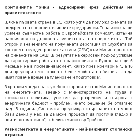
Критичните точки - адресирани чрез действия на
правителството
„Бяхме първата страна в ЕС, която успя да приложи схемата за
подкрепа на енергоинтезивните предприятия. Това изискваше
усилена съвместна работа с Европейската комисия“, изтъкна
важния ход на държавата министърът на енергетиката. Той
открои и значението на получената дерогация от Службата за
контрол на чуждестранните активи (OFAC) към Министерството
на финансите на САЩ: „В резултат на сериозен подход успяхме
да гарантираме работата на рафинерията в Бургас за още 6
месеца и не в последния момент, както през ноември м.г., а 16
дни предварително, каквато беше молбата на бизнеса, за да
имат повече време за планиране и подготовка“.
В краткия мандат на служебното правителство Министерството
на енергетиката, заедно с Министерството на труда и
социалната политика, успяхме да разрешим и въпроса с
енергийната бедност - проблем, чието решение бе отлагано
над 15 години. „Системата предвижда свързването на много
бази данни у нас, за да може процесът да протича гладко и
почти автоматично“, отбеляза министър Трайков.
Равносметката в енергетиката - най-важният стопански
отрасъл