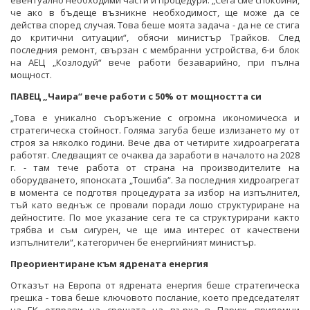
евентуално необходими части и процедури. „Сега сме спокойни,
че ако в бъдеще възникне необходимост, ще може да се
действа според случая. Това беше моята задача - да не се стига
до критични ситуации“, обясни министър Трайков. След
последния ремонт, свързан с мембранни устройства, 6-и блок
на АЕЦ „Козлодуй“ вече работи безаварийно, при пълна
мощност.
ПАВЕЦ „Чаира“ вече работи с 50% от мощността си
„Това е уникално съоръжение с огромна икономическа и
стратегическа стойност. Голяма загуба беше излизането му от
строя за няколко години. Вече два от четирите хидроагрегата
работят. Следващият се очаква да заработи в началото на 2028
г. - там тече работа от страна на производителите на
оборудването, японската „Тошиба“. За последния хидроагрегат
в момента се подготвя процедурата за избор на изпълнител,
тъй като веднъж се провали поради лошо структуриране на
дейностите. По мое указание сега те са структурирани както
трябва и съм сигурен, че ще има интерес от качествени
изпълнители“, категоричен бе енергийният министър.
Преориентиране към ядрената енергия
Отказът на Европа от ядрената енергия беше стратегическа
грешка - това беше ключовото послание, което председателят