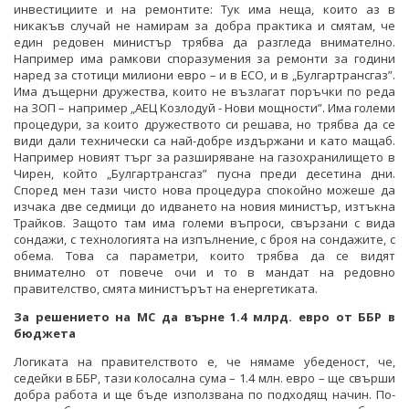
инвестициите и на ремонтите: Тук има неща, които аз в
никакъв случай не намирам за добра практика и смятам, че
един редовен министър трябва да разгледа внимателно.
Например има рамкови споразумения за ремонти за години
наред за стотици милиони евро – и в ЕСО, и в „Булгартрансгаз”.
Има дъщерни дружества, които не възлагат поръчки по реда
на ЗОП – например „АЕЦ Козлодуй - Нови мощности”. Има големи
процедури, за които дружеството си решава, но трябва да се
види дали технически са най-добре издържани и като мащаб.
Например новият търг за разширяване на газохранилището в
Чирен, който „Булгартрансгаз” пусна преди десетина дни.
Според мен тази чисто нова процедура спокойно можеше да
изчака две седмици до идването на новия министър, изтъкна
Трайков. Защото там има големи въпроси, свързани с вида
сондажи, с технологията на изпълнение, с броя на сондажите, с
обема. Това са параметри, които трябва да се видят
внимателно от повече очи и то в мандат на редовно
правителство, смята министърът на енергетиката.
За решението на МС да върне 1.4 млрд. евро от ББР в
бюджета
Логиката на правителството е, че нямаме убеденост, че,
седейки в ББР, тази колосална сума – 1.4 млн. евро – ще свърши
добра работа и ще бъде използвана по подходящ начин. По-