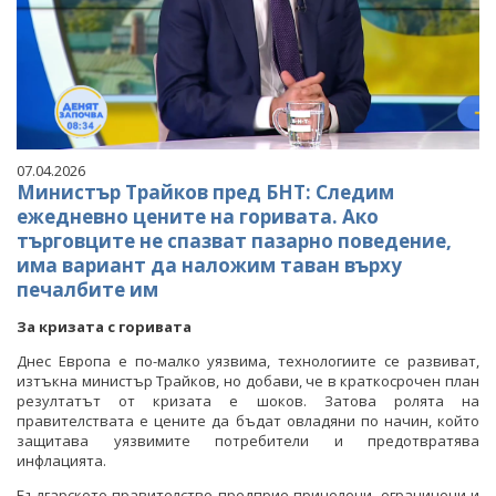
07.04.2026
Министър Трайков пред БНТ: Следим
ежедневно цените на горивата. Ако
търговците не спазват пазарно поведение,
има вариант да наложим таван върху
печалбите им
За кризата с горивата
Днес Европа е по-малко уязвима, технологиите се развиват,
изтъкна министър Трайков, но добави, че в краткосрочен план
резултатът от кризата е шоков. Затова ролята на
правителствата е цените да бъдат овладяни по начин, който
защитава уязвимите потребители и предотвратява
инфлацията.
Българското правителство предприе прицелени, ограничени и