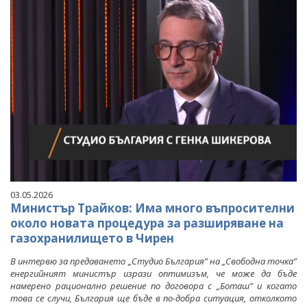
03.05.2026
Министър Трайков: Има много въпросителни
около новата процедура за разширяване на
газохранилището в Чирен
В интервю за предаването „Студио България” на „Свободна точка”
енергийният министър изрази оптимизъм, че може да бъде
намерено рационално решение по договора с „Боташ” и когато
това се случи, България ще бъде в по-добра ситуация, отколкото