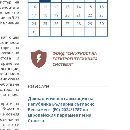
истър на
10
11
12
13
14
15
16
преносната
жения към
17
18
19
20
21
22
23
ие на § 23
допълнение
24
25
26
27
28
29
30
31
ват с цел
хнически
итория на
държане на
остове и
тиране за
дстанции,
но и ниско
вени схеми
работване
РЕГИСТРИ
ратора на
еритория.
Доклад и инвентаризация на
торите на
Република България съгласно
а бъдат в
Регламент (ЕС) 2024/1787 на
и имотния
Европейския парламент и на
този начин
Съвета
 в тях се
зтичат от