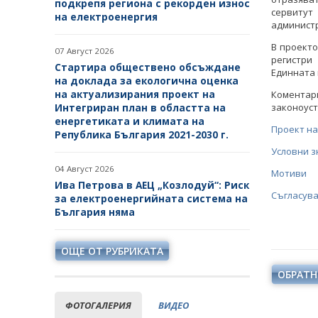
подкрепя региона с рекорден износ
сервиту
на електроенергия
администр
В проект
07 Август 2026
регистри
Стартира обществено обсъждане
Единната
на доклада за екологична оценка
на актуализирания проект на
Коментар
Интегриран план в областта на
законоуст
енергетиката и климата на
Проект н
Република България 2021-2030 г.
Условни з
04 Август 2026
Мотиви
Ива Петрова в АЕЦ „Козлодуй“: Риск
Съгласув
за електроенергийната система на
България няма
ОЩЕ ОТ РУБРИКАТА
ОБРАТН
ФОТОГАЛЕРИЯ
ВИДЕО