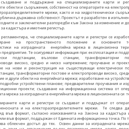
 създаване и поддържане на специализираните карти и рег
те обекти и съоръжения, собственост на операторите на електро
ктроразпределителните мрежи, както и на хидротехнически съоръ
ублична държавна собственост. Проектът е разработен в изпълнен
еходните и заключителни разпоредби към Закона за изменение и 
 за кадастъра и имотния регистър.
 регламентира, че специализираните карти и регистри се изработ
тиране на пространственото положение и основните те
истики на изградената енергийна мрежа в лицензионна тер
 предприятие. Те осигуряват информация при: експлоатация и под
чески подстанции, възлови станции, трансформаторни п
роводи високо, средно и ниско напрежение; проучване и проек
не на нови и реконструкция на съществуващи електрически по
танции, трансформаторни постове и електропроводи високо, сред
е и други обекти на енергийната мрежа; изработване на устройст
 подробни устройствени планове; предварителни проучвания и из
тиционни проекти; създаване на информационна система от опе
та мрежа за изградената енергийната мрежа в лицензионната си т
зираните карти и регистри се създават и поддържат от опера
реносната и на електоразпределителните мрежи. Те следва д
ид във формат, съгласно изискванията на Закона за кадастъра 
или във формат, поддържан от Единната информационна точка. По 
рява облекчен достъп до тях. Освен данни за изградената мрежа,
т и зони на ограничения върху поземлени имоти, които прои