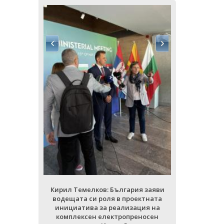
ия заяви
Кирил Тем
ектната
водещата 
ция на
инициати
еносен
комплек
ад
кори
РИИ
ВСИЧ
Кирил Темелков: България заяви
водещата си роля в проектната
инициатива за реализация на
комплексен електропреносен