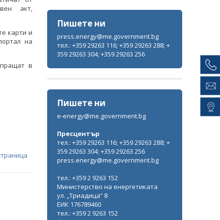
вен акт,
Пишете ни
е карти и
press.energy@me.government.bg
портал на
тел.: +359 29263 116; +359 29263 288; +
359 29263 304; +359 29263 256
зпращат в
Пишете ни
e-energy@me.government.bg
Пресцентър
тел.: +359 29263 116; +359 29263 288; +
359 29263 304; +359 29263 256
страница
press.energy@me.government.bg
тел.: +359 2 9263 152
Министерство на енергетиката
ул. „Триадица“ 8
ЕИК 176789460
тел.: +359 2 9263 152