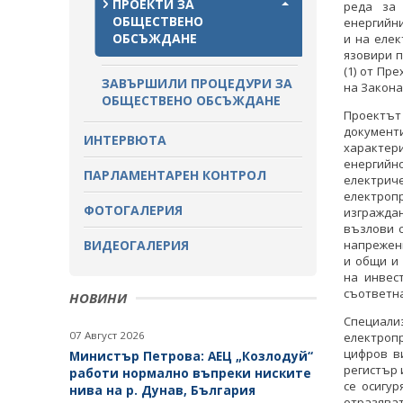
ПРОЕКТИ ЗА
реда за
ОБЩЕСТВЕНО
енергийни
ОБСЪЖДАНЕ
и на еле
язовири п
(1) от Пр
ЗАВЪРШИЛИ ПРОЦЕДУРИ ЗА
на Закона
ОБЩЕСТВЕНО ОБСЪЖДАНЕ
Проектът
докумен
ИНТЕРВЮТА
характер
енергийно
ПАРЛАМЕНТАРЕН КОНТРОЛ
електри
електроп
ФОТОГАЛЕРИЯ
изгражда
възлови с
ВИДЕОГАЛЕРИЯ
напрежени
и общи и
на инвес
съответна
НОВИНИ
Специали
07 Август 2026
електроп
цифров в
Министър Петрова: АЕЦ „Козлодуй“
регистър 
работи нормално въпреки ниските
се осигу
нива на р. Дунав, България
отразява