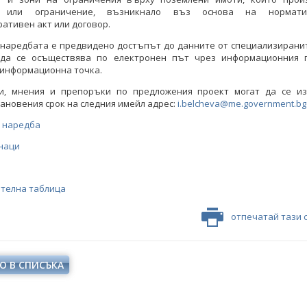
т или ограничение, възникнало въз основа на нормати
ативен акт или договор.
онаредбата е предвидено достъпът до данните от специализиранит
 да се осъществява по електронен път чрез информационния 
 информационна точка.
и, мнения и препоръки по предложения проект могат да се и
ановения срок на следния имейл адрес:
i.belcheva@me.government.bg
а наредба
наци
ателна таблица
отпечатай тази 
О В СПИСЪКА