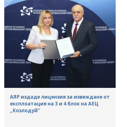
АЯР издаде лицензия за извеждане от
експлоатация на 3 и 4 блок на АЕЦ
„Козлодуй“