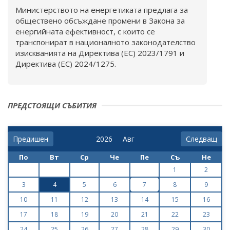
Министерството на енергетиката предлага за
обществено обсъждане промени в Закона за
енергийната ефективност, с които се
транспонират в националното законодателство
изискванията на Директива (ЕС) 2023/1791 и
Директива (ЕС) 2024/1275.
ПРЕДСТОЯЩИ СЪБИТИЯ
Предишен
Следващ
По
Вт
Ср
Че
Пе
Съ
Не
1
2
3
4
5
6
7
8
9
10
11
12
13
14
15
16
17
18
19
20
21
22
23
24
25
26
27
28
29
30