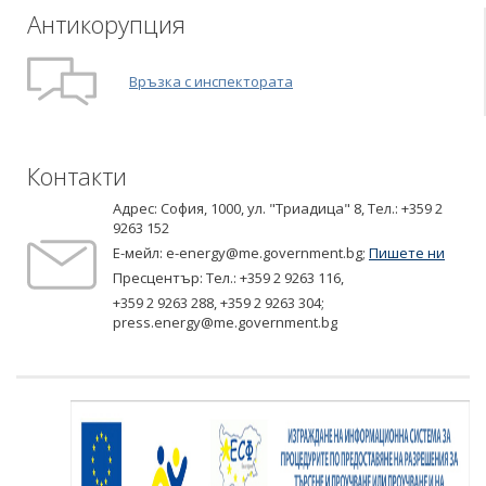
Антикорупция
Връзка с инспектората
Контакти
Адрес: София, 1000, ул. "Триадица" 8,
Tел.: +359 2
9263 152
Е-мейл:
e-energy@me.government.bg
;
Пишете ни
Пресцентър: Тел.:
+359 2 9263 116
,
+359 2 9263 288
,
+359 2 9263 304
;
press.energy@me.government.bg