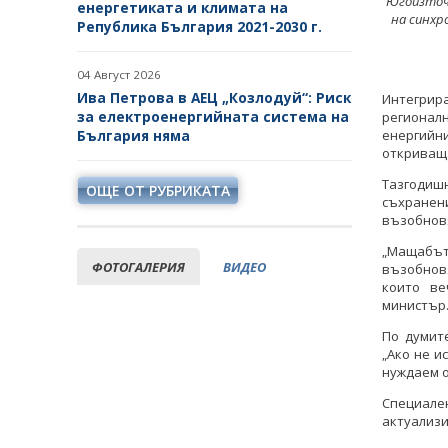
Югоизточн
енергетиката и климата на
на синхр
Република България 2021-2030 г.
04 Август 2026
Ива Петрова в АЕЦ „Козлодуй“: Риск
Интегрир
за електроенергийната система на
регионал
енергийн
България няма
откриваща
Тазгодиш
ОЩЕ ОТ РУБРИКАТА
съхранен
възобновя
„Мащабът 
ФОТОГАЛЕРИЯ
ВИДЕО
възобновя
които ве
министър
По думит
„Ако не и
нуждаем о
Специале
актуализи