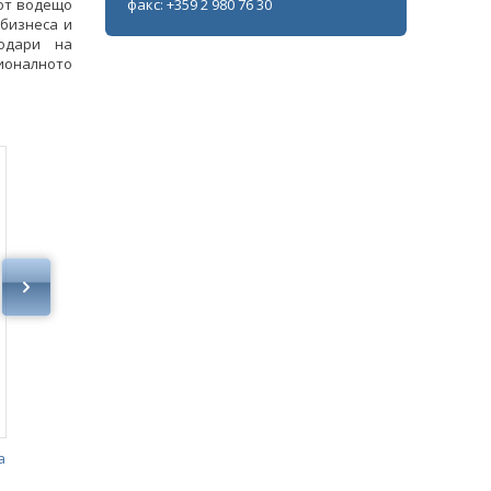
 от водещо
факс: +359 2 980 76 30
 бизнеса и
одари на
ионалното
а