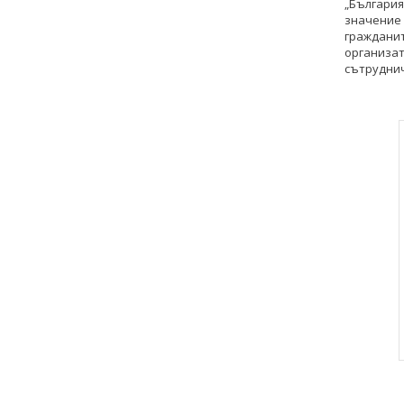
„България
значение 
граждан
организа
сътруднич