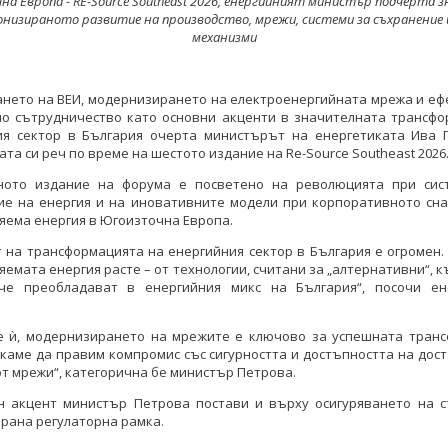
а Европа - RE-Source Southeast 2026, енергийният министър подчерта 
онизираното развитие на производство, мрежи, системи за съхранение 
механизми
ането на ВЕИ, модернизирането на електроенергийната мрежа и еф
но сътрудничество като основни акценти в значителната трансфо
ия сектор в България очерта министърът на енергетиката Ива 
та си реч по време на шестото издание на Re-Source Southeast 2026
ното издание на форума е посветено на революцията при сис
ие на енергия и на иновативните модели при корпоративното сна
ема енергия в Югоизточна Европа.
на трансформацията на енергийния сектор в България е огромен.
емата енергия расте – от технологии, считани за „алтернативни“, к
че преобладават в енергийния микс на България“, посочи ен
.
е ѝ, модернизирането на мрежите е ключово за успешната транс
скаме да правим компромис със сигурността и достъпността на дост
т мрежи“, категорична бе министър Петрова.
н акцент министър Петрова постави и върху осигуряването на с
рана регулаторна рамка.