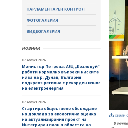
ОБСЪЖДАНЕ
ПАРЛАМЕНТАРЕН КОНТРОЛ
ЗАВЪРШИЛИ ПРОЦЕДУРИ ЗА
ОБЩЕСТВЕНО ОБСЪЖДАНЕ
ФОТОГАЛЕРИЯ
ВИДЕОГАЛЕРИЯ
НОВИНИ
07 Август 2026
Министър Петрова: АЕЦ „Козлодуй“
работи нормално въпреки ниските
нива на р. Дунав, България
подкрепя региона с рекорден износ
на електроенергия
07 Август 2026
Стартира обществено обсъждане
на доклада за екологична оценка
свали 
на актуализирания проект на
В речта
Интегриран план в областта на