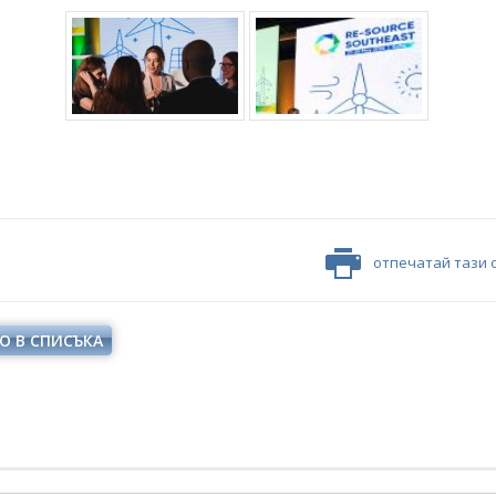
отпечатай тази 
О В СПИСЪКА