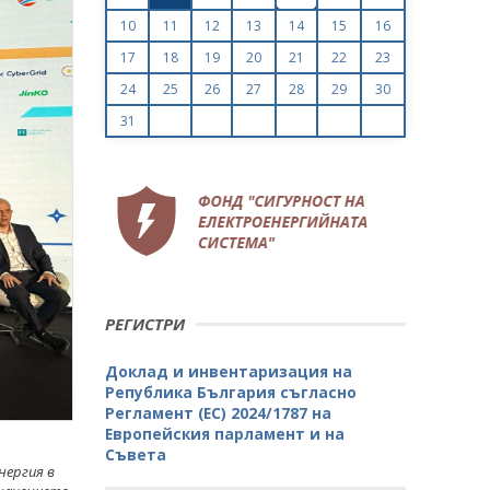
10
11
12
13
14
15
16
17
18
19
20
21
22
23
24
25
26
27
28
29
30
31
РЕГИСТРИ
Доклад и инвентаризация на
Република България съгласно
Регламент (ЕС) 2024/1787 на
Европейския парламент и на
Съвета
нергия в