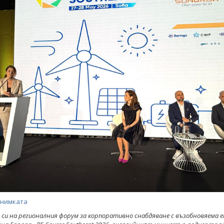
снимката
 си на регионалния форум за корпоративно снабдяване с възобновяема е