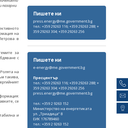
значението
и пазарни
Пишете ни
press.energy@me.government.bg
тел.: +359 29263 116; +359 29263 288; +
ективното
359 29263 304; +359 29263 256
рмация на
Петрова в
.
темите за
бдяване с
Пишете ни
e-energy@me.government.bg
 Ролята на
ъм такива,
Пресцентър
ергийният
тел.: +359 29263 116; +359 29263 288; +
359 29263 304; +359 29263 256
press.energy@me.government.bg
формация:
авките, се
тел.: +359 2 9263 152
Министерство на енергетиката
ул. „Триадица“ 8
табилна и
ЕИК 176789460
тел.: +359 2 9263 152