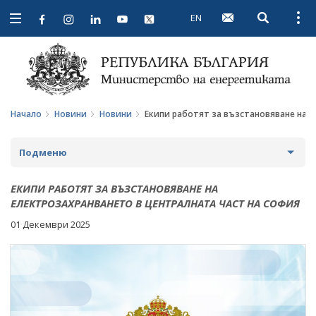
EN
Open searc
Open
Open
navigation
Начало
Новини
Новини
Екипи работят за възстановяване на 
Подменю
НОВИНИ
ЕКИПИ РАБОТЯТ ЗА ВЪЗСТАНОВЯВАНЕ НА
ЕЛЕКТРОЗАХРАНВАНЕТО В ЦЕНТРАЛНАТА ЧАСТ НА СОФИЯ
ПРЕДСТОЯЩИ СЪБИТИЯ
01 Декември 2025
ЗА ОБЩЕСТВЕНО ОБСЪЖДАНЕ
ПРОЕКТИ ЗА ОБЩЕСТВЕНО ОБСЪЖДАНЕ
ИНТЕРВЮТА
ЗАВЪРШИЛИ ПРОЦЕДУРИ ЗА ОБЩЕСТВЕНО
ПАРЛАМЕНТАРЕН КОНТРОЛ
ОБСЪЖДАНЕ