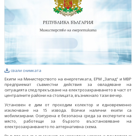
ФОТОГАЛЕРИЯ
ВИДЕОГАЛЕРИЯ
свали снимката
Екипи на Министерството на енергетиката, ЕРМ „Запад“ и МВР
предприемат съвместни действия за овладяване на
ситуацията след прекъсване на електрозахранването в част от
централните райони на столицата, възникнало тази вечер.
Установен е дим от проходим колектор и едновременно
изключване на 15 извода. Всички налични екипи са
мобилизирани. Осигурена е безопасна среда за експертите на
място, работещи за бързото възстановяване на
електрозахранването по алтернативна схема.
Във връзка със съмнения за умишлена намеса и вандализъм