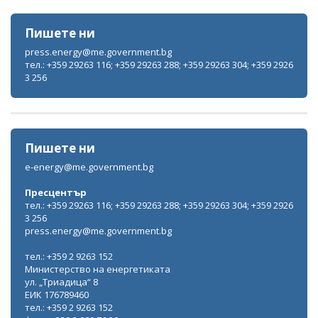
Пишете ни
press.energy@me.government.bg
тел.: +359 29263 116; +359 29263 288; +359 29263 304; +359 2926
3 256
Пишете ни
e-energy@me.government.bg
Пресцентър
тел.: +359 29263 116; +359 29263 288; +359 29263 304; +359 2926
3 256
press.energy@me.government.bg
тел.: +359 2 9263 152
Министерство на енергетиката
ул. „Триадица“ 8
ЕИК 176789460
тел.: +359 2 9263 152