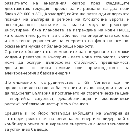
развитието на енергийния сектор през следващите
десетилетия: текущият проект за изграждане на два нови
блока AP1000 в АЕЦ „Козлодуй“, който ще затвърди лидерската
позиция на България в региона на Югоизточна Европа, и
потенциалното развитие на малки модулни реактори.
Дискутирани бяха плановете за изграждане на нови ПАВЕЦ
като важен инструмент за стабилност на енергийната система
и ефективно управление на енергията на фона на все по-
осезаемата нужда от балансиращи мощности.
Страните обсъдиха възможностите за внедряване на малки
модулни реактори в България - като нова технология, която
може да осигури дългосрочна стабилност, предвидимост,
достъпност и ниски емисии при производството на
електроенергия и базова енергия.
„Потенциалното сътрудничество с GE Vernova ще ни
предостави достъп до глобален опит и технологии, които могат
да подкрепят България в постигането на стратегическите цели
- енергийна сигурност, декарбонизация и икономически
растеж“, отбеляза министър Жечо Станков.
Срещата в Ню Йорк потвърди амбицията на България да
затвърди ролята си на регионален енергиен лидер, който
комбинира опита си в ядрената енергетика с нови технологии
за устойчиво бъдеще.