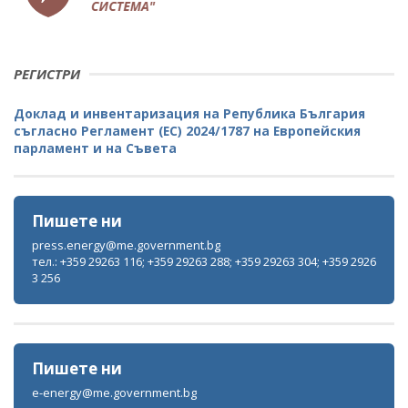
РЕГИСТРИ
Доклад и инвентаризация на Република България
съгласно Регламент (ЕС) 2024/1787 на Европейския
парламент и на Съвета
Пишете ни
press.energy@me.government.bg
тел.: +359 29263 116; +359 29263 288; +359 29263 304; +359 2926
3 256
Пишете ни
e-energy@me.government.bg