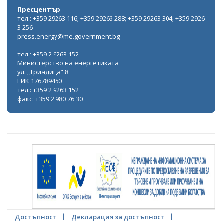
Пресцентър
тел.: +359 29263 116; +359 29263 288; +359 29263 304; +359 2926
3 256
press.energy@me.government.bg
тел.: +359 2 9263 152
Министерство на енергетиката
ул. „Триадица“ 8
ЕИК 176789460
тел.: +359 2 9263 152
факс: +359 2 980 76 30
Достъпност
Декларация за достъпност