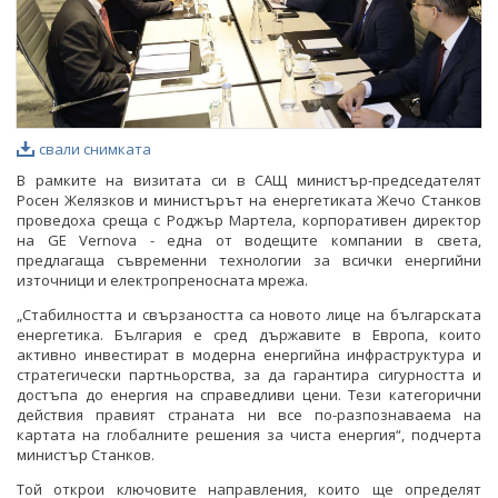
ФОТОГАЛЕРИЯ
ВИДЕОГАЛЕРИЯ
свали снимката
В рамките на визитата си в САЩ министър-председателят
Росен Желязков и министърът на енергетиката Жечо Станков
проведоха среща с Роджър Мартела, корпоративен директор
на GE Vernova - една от водещите компании в света,
предлагаща съвременни технологии за всички енергийни
източници и електропреносната мрежа.
„Стабилността и свързаността са новото лице на българската
енергетика. България е сред държавите в Европа, които
активно инвестират в модерна енергийна инфраструктура и
стратегически партньорства, за да гарантира сигурността и
достъпа до енергия на справедливи цени. Тези категорични
действия правият страната ни все по-разпознаваема на
картата на глобалните решения за чиста енергия“, подчерта
министър Станков.
Той открои ключовите направления, които ще определят