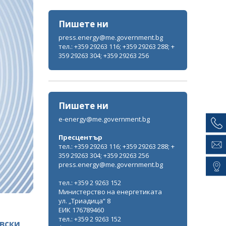
Пишете ни
press.energy@me.government.bg
тел.: +359 29263 116; +359 29263 288; +
359 29263 304; +359 29263 256
Пишете ни
e-energy@me.government.bg
Пресцентър
тел.: +359 29263 116; +359 29263 288; +
359 29263 304; +359 29263 256
press.energy@me.government.bg
тел.: +359 2 9263 152
Министерство на енергетиката
ул. „Триадица“ 8
ЕИК 176789460
тел.: +359 2 9263 152
вски