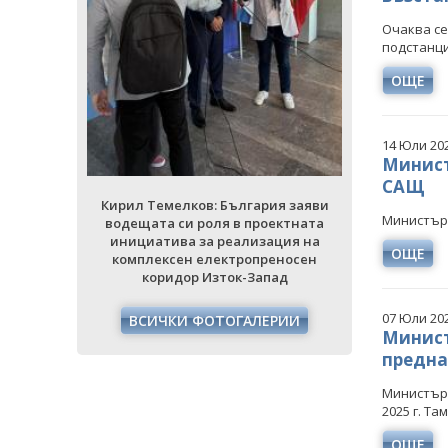
Очаква се
подстанция
ия заяви
Кирил Тем
ектната
водещата 
ОЩЕ
ция на
инициати
еносен
комплек
ад
кори
14 Юли 20
Минист
РИИ
ВСИЧ
САЩ
Кирил Темелков: България заяви
Министър 
водещата си роля в проектната
инициатива за реализация на
ОЩЕ
комплексен електропреносен
коридор Изток-Запад
07 Юли 20
ВСИЧКИ ФОТОГАЛЕРИИ
Минист
предна
Министъръ
2025 г. Та
ОЩЕ