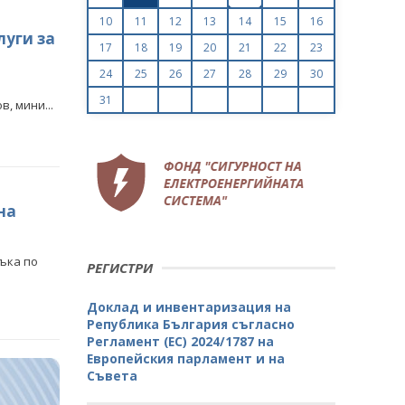
10
11
12
13
14
15
16
луги за
17
18
19
20
21
22
23
24
25
26
27
28
29
30
31
, мини...
на
ъка по
РЕГИСТРИ
Доклад и инвентаризация на
Република България съгласно
Регламент (ЕС) 2024/1787 на
Европейския парламент и на
Съвета