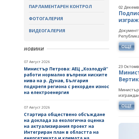
ПАРЛАМЕНТАРЕН КОНТРОЛ
02 Декемв
ЗАВЪРШИЛИ ПРОЦЕДУРИ ЗА
Подпис
ОБЩЕСТВЕНО ОБСЪЖДАНЕ
ФОТОГАЛЕРИЯ
изграж
ВИДЕОГАЛЕРИЯ
Документъ
Република
ОЩЕ
НОВИНИ
07 Август 2026
23 Октомв
Министър Петрова: АЕЦ „Козлодуй“
Минист
работи нормално въпреки ниските
Вертик
нива на р. Дунав, България
подкрепя региона с рекорден износ
Министъръ
на електроенергия
изграждан
ОЩЕ
07 Август 2026
Стартира обществено обсъждане
на доклада за екологична оценка
на актуализирания проект на
Интегриран план в областта на
енергетиката и климата на