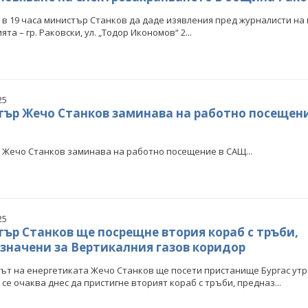
 в 19 часа министър Станков да даде изявления пред журналисти на 
та – гр. Раковски, ул. „Тодор Икономов“ 2...
елков: България заяви
Кирил Темелков: България заяви
си роля в проектната
водещата си роля в проектната
ва за реализация на
инициатива за реализация на
сен електропреносен
комплексен електропреносен
дор Изток-Запад
коридор Изток-Запад
25
ър Жечо Станков заминава на работно посещени
КИ ФОТОГАЛЕРИИ
ВСИЧКИ ФОТОГАЛЕРИИ
Жечо Станков заминава на работно посещение в САЩ...
25
ър Станков ще посрещне втория кораб с тръби,
значени за Вертикалния газов коридор
т на енергетиката Жечо Станков ще посети пристанище Бургас утре
м се очаква днес да пристигне вторият кораб с тръби, предназ...