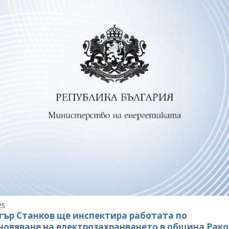
25
ър Станков ще инспектира работата по
новяване на електрозахранването в община Рако