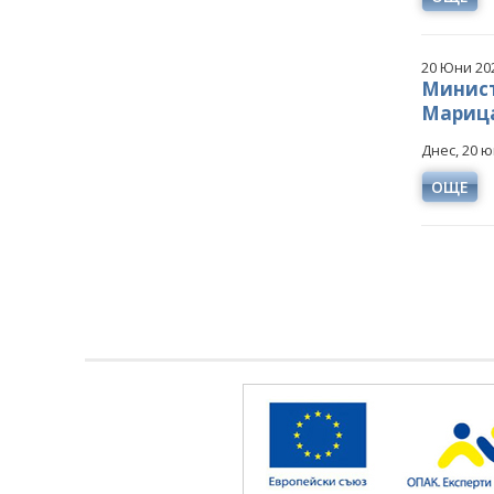
20 Юни 20
Минист
Марица
Днес, 20 ю
ОЩЕ