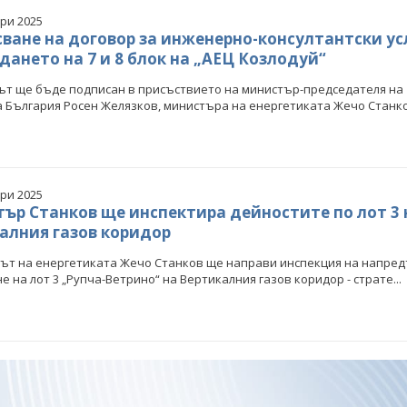
ри 2025
ване на договор за инженерно-консултантски ус
дането на 7 и 8 блок на „АЕЦ Козлодуй“
т ще бъде подписан в присъствието на министър-председателя на
 България Росен Желязков, министъра на енергетиката Жечо Станков
ри 2025
ър Станков ще инспектира дейностите по лот 3 
алния газов коридор
т на енергетиката Жечо Станков ще направи инспекция на напред
е на лот 3 „Рупча-Ветрино“ на Вертикалния газов коридор - страте...