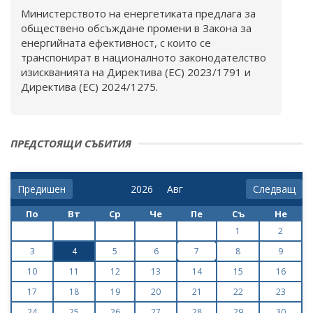
Министерството на енергетиката предлага за
обществено обсъждане промени в Закона за
енергийната ефективност, с които се
транспонират в националното законодателство
изискванията на Директива (ЕС) 2023/1791 и
Директива (ЕС) 2024/1275.
ПРЕДСТОЯЩИ СЪБИТИЯ
Предишен
Следващ
По
Вт
Ср
Че
Пе
Съ
Не
1
2
3
4
5
6
7
8
9
10
11
12
13
14
15
16
17
18
19
20
21
22
23
24
25
26
27
28
29
30