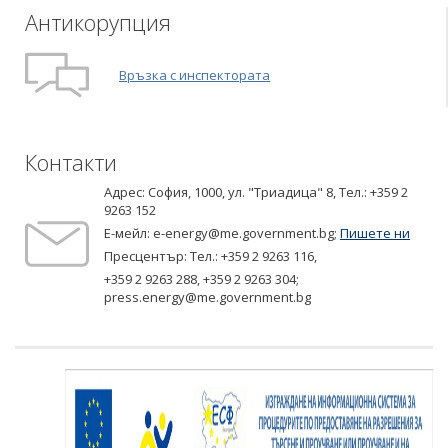
Антикорупция
Връзка с инспектората
Контакти
Адрес: София, 1000, ул. "Триадица" 8,
Tел.: +359 2
9263 152
Е-мейл:
e-energy@me.government.bg
;
Пишете ни
Пресцентър: Тел.:
+359 2 9263 116
,
+359 2 9263 288
,
+359 2 9263 304
;
press.energy@me.government.bg